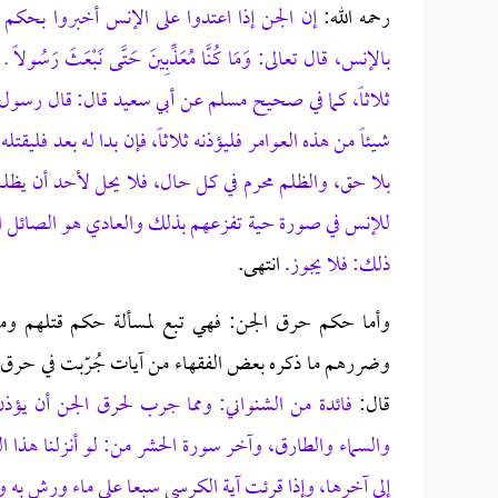
رحمه الله:
إن الجن إذا اعتدوا على الإنس أخبروا بحكم ا
بالإنس، قال تعالى: وَمَا كُنَّا مُعَذِّبِينَ حَتَّى نَبْعَث
ثلاثاً، كما في صحيح مسلم عن أبي سعيد قال: قال رسول ال
شيئاً من هذه العوامر فليؤذنه ثلاثاً، فإن بدا له بعد فليقت
بلا حق، والظلم محرم في كل حال، فلا يحل لأحد أن يظلم
للإنس في صورة حية تفزعهم بذلك والعادي هو الصائل الذ
ذلك: فلا يجوز.
انتهى.
وأما حكم حرق الجن: فهي تبع لمسألة حكم قتلهم وما
وضررهم ما ذكره بعض الفقهاء من آيات جُرّبت في حرق 
قال:
فائدة من الشنواني: ومما جرب لحرق الجن أن يؤذن 
والسماء والطارق، وآخر سورة الحشر من: لو أنزلنا هذا ال
إلى آخرها، وإذا قرئت آية الكرسي سبعا على ماء ورش به و