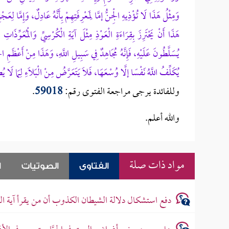
وَمِثْلُ هَذَا لَا تُؤْذِيهِ الْجِنُّ إمَّا
لِمَعْرِفَتِهِمْ بِأَنَّهُ عَادِلٌ، وَإِمَّا ل
هَذَا أَنْ يَحْتَرِزَ بِقِرَاءَةِ الْعَوْذِ مِثْلَ آيَةِ الْكُرْسِيِّ وَالْمُعَوِّذَا
يُسَلَّطُونَ عَلَيْهِ، فَإِنَّهُ مُجَاهِدٌ فِي سَبِيلِ اللَّهِ، وَهَذَا مِنْ أَعْظَمِ الْج
يُكَلِّفُ اللَّهُ نَفْسًا إلَّا وُسْعَهَا، فَلَا يَتَعَرَّضُ مِنْ الْبَلَاءِ لِمَا لَا يُط
وللفائدة يرجى مراجعة الفتوى رقم:
59018
.
والله أعلم.
مواد ذات صلة
الفتاوى
الصوتيات
ا
دفع استشكال دلالة الشيطان الكذوب أن من يقرأ آية الك