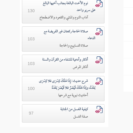
نوم الأخت البالغة بجانب أخيها البالغ
على سرير واحد
130
آداب النوم والمشي والقعود والاضطجاع
صلاة الحاجة ركعتان غير الفريضة مع
الدعاء
103
صلاة التسابيح والحاجة
أذكار وأدعية للشفاء من القرآن والسنة
103
أذكار المرض
شرح حديث: إِذَا هَلَكَ كِسْرَى فلا كِسْرَى
بَعْدَهُ، وإذَا هَلَكَ قَيْصَرُ فلا قَيْصَرَ بَعْدَهُ
100
أحاديث نبوية مع شرحها
كيفية الغسل من الجنابة
97
صفة الغسل