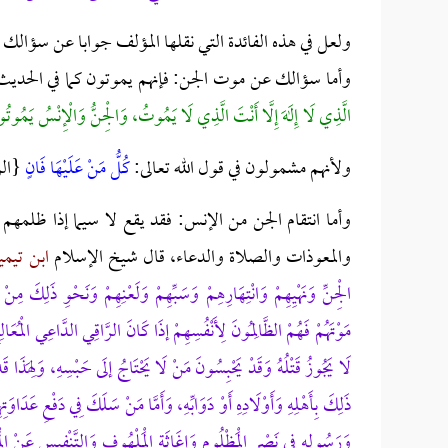
ولعل في هذه الفائدة التي نقلها المؤلف جوابا عن سؤالك 
وأما سؤالك عن موت الجن: فإنهم يموتون كما في الحديث المتفق على صح
الَّذِي لَا إِلَهَ إِلَّا أَنْتَ الَّذِي لَا يَمُوتُ، وَالْجِنُّ وَالْإِنْسُ يَمُوتُ
ولأنهم مشمولون في قول الله تعالى:
كُلُّ مَنْ عَلَيْهَا فَانٍ
{الرح
وأما انتقام الجن من الإنس: فقد يقع لا سيما إذا ظلمه
والمعوذات والصلاة والدعاء، قال شيخ الإسلام
ابن تيمي
الْجِنِّ وَنَهْيِهِمْ وَانْتِهَارِهِمْ وَسَبِّهِمْ وَلَعْنِهِمْ وَنَحْوِ ذَلِكَ م
مَوْتَهُمْ فَهُمْ الظَّالِمُونَ لِأَنْفُسِهِمْ إذَا كَانَ الرَّاقِي الدَّاعِي الْمُعَالِجُ
لَا يَجُوزُ قَتْلُهُ وَقَدْ يَحْبِسُونَ مَنْ لَا يَحْتَاجُ إلَى حَبْسِهِ، وَلِهَذَا قَدْ
ذَلِكَ بِأَهْلِهِ وَأَوْلَادِهِ أَوْ دَوَابِّهِ، وَأَمَّا مَنْ سَلَكَ فِي دَفْعِ عَدَاوَتِهِ
وَرَسُولِهِ فِي نَصْرِ الْمَظْلُومِ وَإِغَاثَةِ الْمَلْهُوفِ وَالتَّنْفِيسِ عَنْ ا