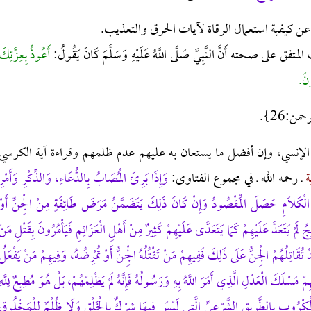
عن كيفية استعمال الرقاة لآيات الحرق والتعذيب.
ته أَنَّ النَّبِيَّ صَلَّى اللَّهُ عَلَيْهِ وَسَلَّمَ كَانَ يَقُولُ:
أَعُوذُ بِعِزَّتِكَ
ونَ.
من:26}.
م الإنسي، وإن أفضل ما يستعان به عليهم عدم ظلمهم وقراءة آية الكرسي
ة
ـ رحمه الله ـ في مجموع الفتاوى:
وَإِذَا بَرِئَ الْمُصَابُ بِالدُّعَاءِ، وَالذِّكْرِ وَأَمْرِ
ِنْ الْكَلَامِ حَصَلَ الْمَقْصُودُ وَإِنْ كَانَ ذَلِكَ يَتَضَمَّنُ مَرَضَ طَائِفَةٍ مِنْ الْجِنِّ أَوْ
 لَمْ يَتَعَدَّ عَلَيْهِمْ كَمَا يَتَعَدَّى عَلَيْهِمْ كَثِيرٌ مِنْ أَهْلِ الْعَزَائِمِ فَيَأْمُرُونَ بِقَتْلِ مَنْ
 تُقَاتِلُهُمْ الْجِنُّ عَلَى ذَلِكَ فَفِيهِمْ مَنْ تَقْتُلُهُ الْجِنُّ أَوْ تُمْرِضُهُ، وَفِيهِمْ مَنْ يَفْعَلُ
مْ مَسْلَكَ الْعَدْلِ الَّذِي أَمَرَ اللَّهُ بِهِ وَرَسُولُهُ فَإِنَّهُ لَمْ يَظْلِمْهُمْ، بَلْ هُوَ مُطِيعٌ لِلَّهِ
لْمَكْرُوبِ بِالطَّرِيقِ الشَّرْعِيِّ الَّتِي لَيْسَ فِيهَا شِرْكٌ بِالْخَلْقِ وَلَا ظُلْمٌ لِلْمَخْلُوقِ