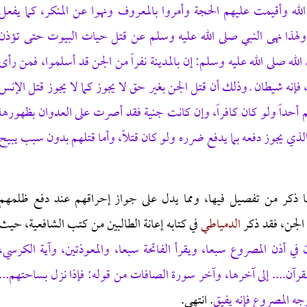
لله وأقيمت عليهم الحجة وأمروا بالمعروف ونهوا عن المنكر، كما يفعل
َ رَسُولاً ـ ولهذا نهى النبي صلى الله عليه وسلم عن قتل حيات البيوت حتى تؤذن
له صلى الله عليه وسلم: إن بالمدينة نفراً من الجن قد أسلموا، فمن رأى
له، فإنه شيطان ـ وذلك أن قتل الجن بغير حق لا يجوز كما لا يجوز
قتل الإنس
 أحداً ولو كان كافراً، وإن كانت جنية فقد أصرت على العدوان بظهورها
ي يجوز دفعه بما يدفع ضرره ولو كان قتلاً، وأما قتلهم بدون سبب يبيح
 ذكر من تفصيل فيها، ومما يدل على جواز إحراقهم عند دفع ظلمهم
الجن، فقد ذكر
الدمياطي
في كتابه إعانة الطالبين من كتب الشافعية، حيث
في أذن المصروع سبعا، ويقرأ الفاتحة سبعا، والمعوذتين، وآية الكرسي،
قرآن.... إلى آخرها، وآخر سورة الصافات من قوله: فإذا نزل بساحتهم...
جه المصروع فإنه يفيق
. انتهى.