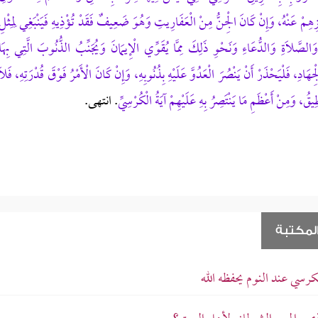
ِعَجْزِهِمْ عَنْهُ، وَإِنْ كَانَ الْجِنُّ مِنْ الْعَفَارِيتِ وَهُوَ ضَعِيفٌ فَقَدْ تُؤْذِيهِ فَيَنْبَغِي لِمِثْلِ
تِ وَالصَّلَاةِ وَالدُّعَاءِ وَنَحْوِ ذَلِكَ مِمَّا يُقَوِّي الْإِيمَانَ وَيُجَنِّبُ الذُّنُوبَ الَّتِي بِهَا
ِهَادِ، فَلْيَحْذَرْ أَنْ يَنْصُرَ الْعَدُوَّ عَلَيْهِ بِذُنُوبِهِ، وَإِنْ كَانَ الْأَمْرُ فَوْقَ قُدْرَتِهِ، فَلَا
ِيقُ، وَمِنْ أَعْظَمِ مَا يَنْتَصِرُ بِهِ عَلَيْهِمْ آيَةُ الْكُرْسِيِّ
. انتهى.
لمكتبة
رسي عند النوم يحفظه الله