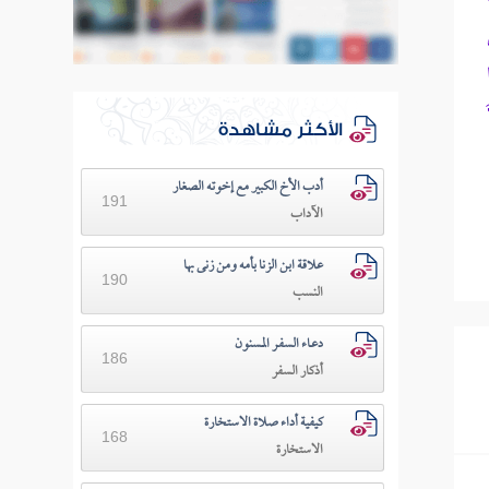
الأكثر مشاهدة
أدب الأخ الكبير مع إخوته الصغار
191
الآداب
علاقة ابن الزنا بأمه ومن زنى بها
190
النسب
دعـاء السفـر المسنون
186
أذكار السفر
كيفية أداء صلاة الاستخارة
168
الاستخارة