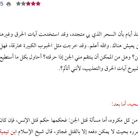
545
ذ أيام بأن السحر الذي بي متجدد، وقد استخدمت آيات الحرق وغيرها
ن يعيش هناك ـ والله أعلم ـ وقد خرجت مثل الحبوب الكبيرة محترقة، فهل
 وهل من الممكن أن ينتقم مني الجن إذا حرقته؟ أحاول بكل ما أستطيع
وخ آيات الحرق والتعذيب، لأنني أتألم؟.
حبه، أما بعد:
من كل مكروه، أما مسألة قتل الجن: فحكمها حكم قتل الإنس، فإن كان
 ضرره بحيث لا يمكن دفعه إلا بالقتل فجائز، قال شيخ الإسلام
ابن تيمية