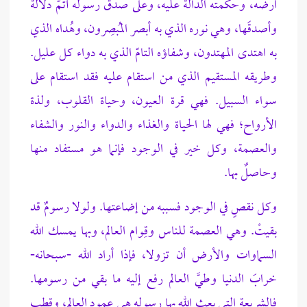
أرضه، وحكمته الدالة عليه، وعلى صدق رسوله أتمَّ دلالة
وأصدقَها، وهي نوره الذي به أبصر المُبصِرون، وهُداه الذي
به اهتدى المهتدون، وشفاؤه التامّ الذي به دواء كل عليل.
وطريقه المستقيم الذي من استقام عليه فقد استقام على
سواء السبيل. فهي قرة العيون، وحياة القلوب، ولذة
الأرواح؛ فهي لها الحياة والغذاء والدواء والنور والشفاء
والعصمة، وكل خير في الوجود فإنما هو مستفاد منها
وحاصلٌ بها.
وكل نقصٍ في الوجود فسببه من إضاعتها. ولولا رسومٌ قد
بقيتْ. وهي العصمة للناس وقِوام العالم، وبها يمسك الله
السماوات والأرض أن تزولا، فإذا أراد الله -سبحانه-
خرابَ الدنيا وطيَّ العالم رفع إليه ما بقي من رسومها.
فالشريعة التي بعث الله بها رسوله هي عمود العالم، وقطب