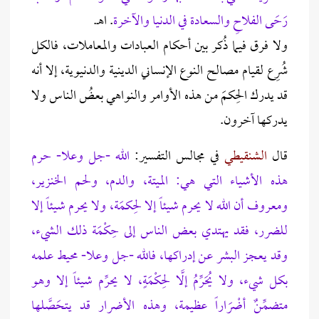
رَحَى الفلاحِ والسعادة في الدنيا والآخرة
. اهـ.
ولا فرق فيما ذُكر بين أحكام العبادات والمعاملات، فالكل
شُرِع لقيام مصالح النوع الإنساني الدينية والدنيوية، إلا أنه
قد يدرك الحِكمَ من هذه الأوامر والنواهي بعضُ الناس ولا
يدركها آخرون.
قال
الشنقيطي
في مجالس التفسير:
الله -جل وعلا- حرم
هذه الأشياء التي هي: الميتة، والدم، ولحم الخنزير،
ومعروف أن الله لا يحرم شيئاً إلا لحِكمَة، ولا يحرم شيئاً إلا
للضرر، فقد يهتدي بعض الناس إلى حِكْمَة ذلك الشيء،
وقد يعجز البشر عن إدراكها، فالله -جل وعلا- محيط علمه
بكل شيء، ولا يُحَرِّمُ إلَّا لحِكْمَةٍ، لا يحرِّم شيئاً إلا وهو
متضمِّنٌ أضْرَاراً عظيمة، وهذه الأضرار قد يتحَصَّلها