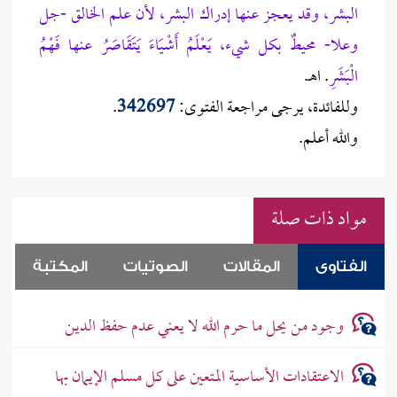
البشر، وقد يعجز عنها إدراك البشر، لأن علم الخالق -جل
وعلا- محيطٌ بكل شيء، يَعْلَمُ أَشْيَاءَ يَتَقَاصَرُ عنها فَهْمُ
الْبَشَرِ
. اهـ.
وللفائدة، يرجى مراجعة الفتوى:
342697
.
والله أعلم.
مواد ذات صلة
الفتاوى
المقالات
الصوتيات
المكتبة
وجود من يحل ما حرم الله لا يعني عدم حفظ الدين
الاعتقادات الأساسية المتعين على كل مسلم الإيمان بها