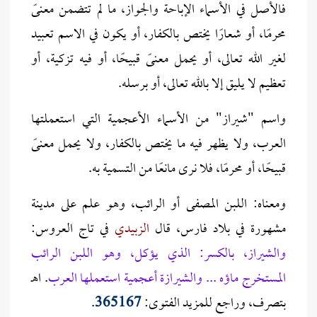
فالأصل في الأسماء الإباحة والجواز، ما لم تتضمن معنىً
محرمًا، أو شعارًا يختص بالكفار، أو يكون في الاسم تعبيد
لغير الله تعالى، أو يحمل معنىً قبيحًا، أو فيه تزكية، أو
تعظيم لا يليق إلا بالله تعالى، أو برسله.
واسم "شيراز" من الأسماء الأعجمية التي استعملتها
العرب، ولا يظهر فيه ما يختص بالكفار، ولا يحمل معنىً
قبيحًا، أو محرمًا، فلا نرى مانعًا من التسمية به.
ومعناه: اللبن المصفى أو الرائب، وهو علم على مدينة
مشهورة في بلاد فارس، قال
الزبيدي
في تاج العروس:
والشيراز، بالكسر: الذي يؤكل، وهو اللبن الرائب
المستخرج ماؤه ... والشيرازة أعجمية استعملها العرب
. اهـ
بتصرف، وراجع للمزيد الفتوى:
365167
.