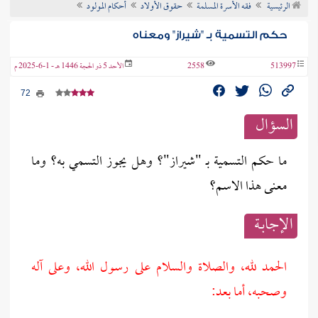
الرئيسية
فقه الأسرة المسلمة
حقوق الأولاد
أحكام المولود
ن الفتوى
حكم التسمية بـ "شيراز" ومعناه
513997
2558
الأحد 5 ذو الحجة 1446 هـ - 1-6-2025 م
72
السؤال
ما حكم التسمية بـ "شيراز"؟ وهل يجوز التسمي به؟ وما
معنى هذا الاسم؟
الإجابــة
الحمد لله، والصلاة والسلام على رسول الله، وعلى آله
وصحبه، أما بعد: