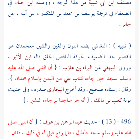
مصنف
ابن أبي شيبة
من هذا الوجه ، ووصله
ابن حبان
في
الضعفاء في ترجمة
يوسف بن محمد بن المنكدر
، عن أبيه ، عن
جابر
.
( تنبيه ) : النغاشي بضم النون والغين والشين معجمتان هو
القصير جدا الضعيف الحركة الناقص الخلق قاله
ابن الأثير
،
وروى
البيهقي
عن
البراء بن عازب
: {
أن النبي صلى الله عليه
وسلم سجد حين جاءه كتاب
علي
من
اليمن
بإسلام
همدان
}.
وقال : إسناده صحيح . وقد أخرج
البخاري
صدره ، وفي حديث
توبة
كعب بن مالك
: {
أنه خر ساجدا لما جاءه البشير .
}
496 - ( 13 ) - حديث
عبد الرحمن بن عوف
: {
أن النبي صلى
الله عليه وسلم سجد فأطال ، فلما رفع قيل له في ذلك ، فقال :