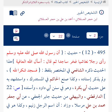
الرئيسية
التلخيص الحبير
كتاب الصلاة
باب سجود التلاوة والشكر
تراجم الأعلام
التلخيص الحبير
ابن حجر العسقلاني - أحمد بن علي بن حجر العسقلاني
جزء
صفحة
2
22
495 - ( 12 ) - حديث : {
أن رسول الله صلى الله عليه وسلم
رأى رجلا نغاشيا فخر ساجدا ثم قال : أسأل الله العافية
}هذا
الحديث ذكره
الشافعي
في المختصر بلفظ : {
فسجد شكرا لله
} ،
ولم يذكر إسناده ، وكذا صنع
الحاكم
في المستدرك ، واستشهد به
على حديث
أبي بكرة
، وهو في سنن
أبي داود
، وأسنده
[
ص:
22
]
الدارقطني
،
والبيهقي
من حديث
جابر الجعفي
، عن
أبي جعفر
محمد بن علي
مرسلا ، وزاد : أن اسم الرجل
زنيم
، وكذا هو في