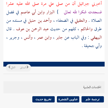
أخبرني
جبرائيل
أن من صلى علي مرة صلى الله عليه عشرا
فسجدت شكرا لله تعالى
}
البزار
وابن أبي عاصم
في فضل
الصلاة .
والعقيلي
في الضعفاء ،
وأحمد بن حنبل
في مسنده من
طرق
والحاكم
، كلهم من حديث
عبد الرحمن بن عوف
. قال
البيهقي
: وفي الباب عن
جابر
،
وابن عمر
،
وأنس
،
وجرير
،
وأبي جحيفة
.
السابق
التالي
الخدمات العلمية
ترجمة علم
عناوين الشجرة
تخريج حديث