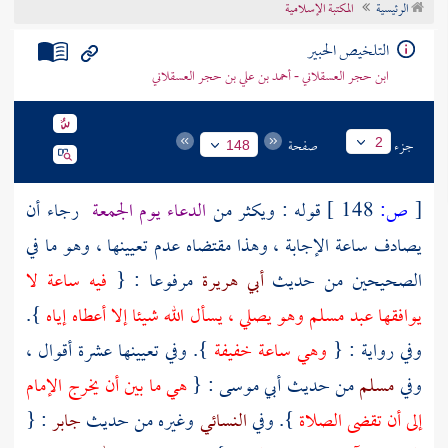
الرئيسية
المكتبة الإسلامية
تراجم الأعلام
التلخيص الحبير
ابن حجر العسقلاني - أحمد بن علي بن حجر العسقلاني
جزء
صفحة
2
148
[
ص:
148 ]
قوله : ويكثر من
الدعاء يوم الجمعة
رجاء أن
يصادف ساعة الإجابة ، وهذا مقتضاه عدم تعيينها ، وهو ما في
الصحيحين من حديث
أبي هريرة
مرفوعا : {
فيه ساعة لا
يوافقها عبد مسلم وهو يصلي ، يسأل الله شيئا إلا أعطاه إياه
}.
وفي رواية : {
وهي ساعة خفيفة
}. وفي تعيينها عشرة أقوال ،
وفي
مسلم
من حديث
أبي موسى
: {
هي ما بين أن يخرج الإمام
إلى أن تقضى الصلاة
}. وفي
النسائي
وغيره من حديث
جابر
: {