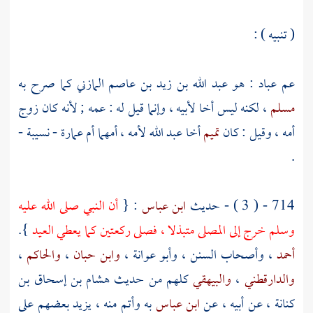
( تنبيه ) :
عم
عباد
: هو
عبد الله بن زيد بن عاصم المازني
كما صرح به
مسلم
، لكنه ليس أخا لأبيه ، وإنما قيل له : عمه ; لأنه كان زوج
أمه ، وقيل : كان
تميم
أخا
عبد الله
لأمه ، أمهما
أم عمارة - نسيبة
-
.
714 - ( 3 ) - حديث
ابن عباس
: {
أن النبي صلى الله عليه
وسلم خرج إلى المصلى متبذلا ، فصلى ركعتين كما يعطي العيد
}.
أحمد
، وأصحاب السنن ،
وأبو عوانة
،
وابن حبان
،
والحاكم
،
والدارقطني
،
والبيهقي
كلهم من حديث
هشام بن إسحاق بن
كنانة
، عن أبيه ، عن
ابن عباس
به وأتم منه ، يزيد بعضهم على