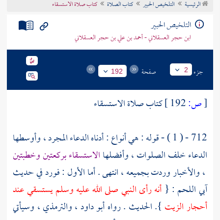
الرئيسية
التلخيص الحبير
كتاب الصلاة
كتاب صلاة الاستسقاء
تراجم الأعلام
التلخيص الحبير
ابن حجر العسقلاني - أحمد بن علي بن حجر العسقلاني
جزء
صفحة
2
192
[
ص:
192 ]
كتاب صلاة الاستسقاء
712 - ( 1 ) - قوله : هي أنواع : أدناه الدعاء المجرد ، وأوسطها
الدعاء خلف الصلوات ، وأفضلها
الاستسقاء بركعتين وخطبتين
، والأخبار وردت بجميعه ، انتهى . أما الأول : فورد في حديث
آبي اللحم
: {
أنه رأى النبي صلى الله عليه وسلم يستسقي عند
أحجار الزيت
}. الحديث . رواه
أبو داود
،
والترمذي
، وسيأتي