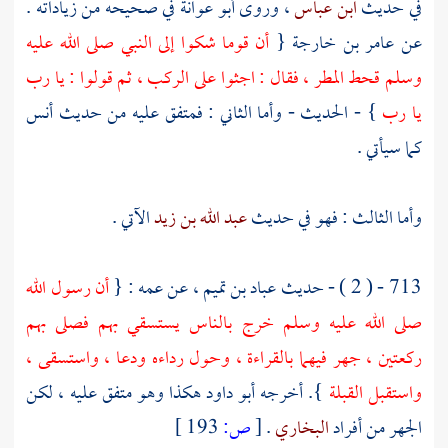
في حديث
ابن عباس
، وروى
أبو عوانة
في صحيحه من زياداته .
عن
عامر بن خارجة
{
أن قوما شكوا إلى النبي صلى الله عليه
وسلم قحط المطر ، فقال : اجثوا على الركب ، ثم قولوا : يا رب
يا رب
} - الحديث - وأما الثاني : فمتفق عليه من حديث أنس
كما سيأتي .
وأما الثالث : فهو في حديث
عبد الله بن زيد
الآتي .
713 - ( 2 ) - حديث
عباد بن تميم
، عن عمه : {
أن رسول الله
صلى الله عليه وسلم خرج بالناس يستسقي بهم فصلى بهم
ركعتين ، جهر فيهما بالقراءة ، وحول رداءه ودعا ، واستسقى ،
واستقبل القبلة
}. أخرجه
أبو داود
هكذا وهو متفق عليه ، لكن
الجهر من أفراد
البخاري
.
[
ص:
193 ]