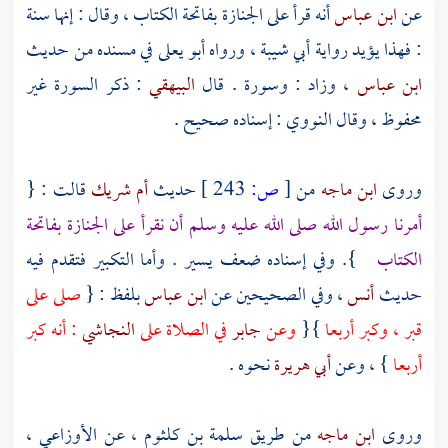
عن
ابن عباس
أنه قرأ على الجنازة بفاتحة الكتاب ، وقال : إنها سنة
: فهذا يؤيد رواية
أبي شيبة
، ورواه
أبو يعلى
في مسنده من حديث
ابن عباس
، وزاد : وسورة . قال
البيهقي
: ذكر السورة غير
محفوظ ، وقال
النووي
: إسناده صحيح .
وروى
ابن ماجه
من
[
ص:
243 ]
حديث
أم شريك
قالت : {
أمرنا رسول الله صلى الله عليه وسلم أن نقرأ على الجنازة بفاتحة
الكتاب
}. وفي إسناده ضعف يسير . وأما التكبير فتقدم فيه
حديث
أنس
، وفي الصحيحين عن
ابن عباس
بلفظ : {
صلى على
قبر ، وكبر أربعا
}{
وعن
جابر
في الصلاة على
النجاشي
: أنه كبر
أربعا
} ، وعن
أبي هريرة
نحوه .
وروى
ابن ماجه
من طريق
سلمة بن كلثوم
، عن
الأوزاعي
،