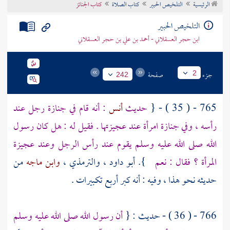
الرئيسية
التلخيص الحبير
كتاب الصلاة
كتاب الجنائز
تراجم الأعلام
التلخيص الحبير
ابن حجر العسقلاني - أحمد بن علي بن حجر العسقلاني
جزء
صفحة
2
242
765 - ( 35 ) - {
حديث
أنس
: أنه قام في جنازة رجل عند
رأسه ، وفي جنازة امرأة عند عجيزتها . فقيل له : هل كان رسول
الله صلى الله عليه وسلم يقوم عند رأس الرجل وعند عجيزة
المرأة ؟ فقال : نعم
}.
أبو داود
،
والترمذي
،
وابن ماجه
من
حديثه نحو هذا ، وفيه : أنه كبر أربع تكبيرات .
766 - ( 36 ) - حديث : {
أن رسول الله صلى الله عليه وسلم