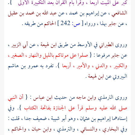
كبر على الميت أربعا ، وقرأ بأم القرآن بعد التكبيرة الأولى
}.
الشافعي
، عن
إبراهيم بن محمد
، عن
عبد الله بن محمد بن عقيل
، عن
جابر
بهذا ، ورواه
[
ص:
242 ]
الحاكم
من طريقه .
وروى
الطبراني
في الأوسط من طريق
ابن لهيعة
، عن
أبي الزبير
،
عن
جابر
مرفوعا : {
صلوا على موتاكم بالليل والنهار ، الصغير ،
والكبير ، والدني ، والأمير ، أربعا
}. تفرد به
عمرو بن هاشم
البيروتي
عن
ابن لهيعة
.
وروى
الترمذي
وابن ماجه
من حديث
ابن عباس
: {
أن النبي
صلى الله عليه وسلم قرأ على الجنازة بفاتحة الكتاب
}. وفي
إسنادهما
إبراهيم بن عثمان
، وهو
أبو شيبة
، ضعيف جدا ، قلت :
وفي
البخاري
،
والنسائي
،
والترمذي
،
وابن حبان
،
والحاكم
،