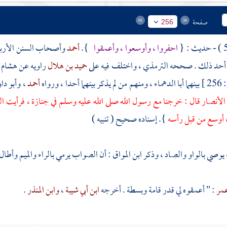
صفحة
256
احفروا ، وأوسعوا ، وأعمقوا
}.
أحمد
وأصحاب السنن الأرب
أحد
ذلك . صححه
الترمذي
، واختلف فيه على
حميد بن هلال
راويه عن
هشام
256 ]
بينهما
أبا الدهماء
، ومنهم من لم يذكر بينهما أحدا ، ورواه
أحمد
،
وأبو دا
الأنصار
قال : خرجنا مع رسول الله صلى الله عليه وسلم في جنازة ، فرأيت ال
، أوسع من قبل رأسه
}. إسناده صحيح ( تنبيه )
 يوصي بالواو والصاد ، وذكر
ابن المواق
: أن الصواب يرمي بالراء والميم وأطال 
مر
: " أعمقوه لي قدر قامة وبسطة . أخرجه
ابن أبي شيبة
،
وابن المنذر
.