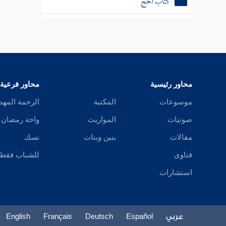
كتاب الحج
كتاب البيوع
كتاب الرهن
محاور رئيسية
محاور فرعية
كتاب التفليس
موسوعات
المكتبة
الرحمة المهد
كتاب الحجر
صوتيات
المواريث
واحة رمضان
مقالات
بنين وبنات
نسك
كتاب الصلح
فتاوى
للشباب فقط
استشارات
كتاب الحوالة
عربي
Español
Deutsch
Français
English