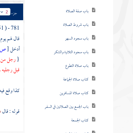
باب صفة الصلاة
جزء
2
باب شروط الصلاة
781 - ( 51 ) - حديث : {
قال لهم يوم
باب سجود السهو
أدخل
[
ص:
باب سجود التلاوة والشكر
{
رجل من
باب صلاة التطوع
قبل رجليه 
كتاب صلاة الجماعة
كذا وقع فيه
كتاب صلاة المسافرين
باب الجمع بين الصلاتين في السفر
قوله : قال
ع
كتاب الجمعة