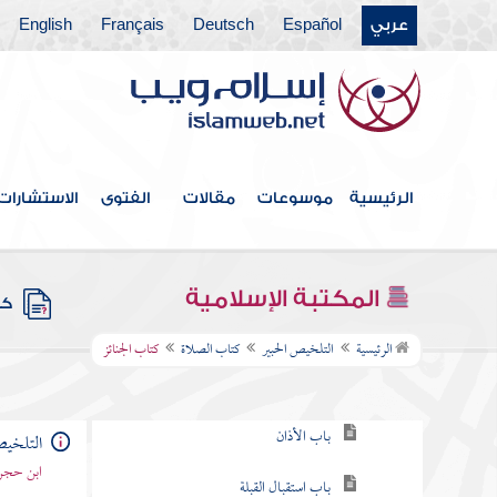
عربي
Español
Deutsch
Français
English
فهرس الكتاب
الرئيسية
موسوعات
مقالات
الفتوى
الاستشارات
مقدمة الكتاب
كتاب الطهارة
المكتبة الإسلامية
كتب
كتاب الصلاة
الرئيسية
التلخيص الحبير
كتاب الصلاة
كتاب الجنائز
باب أوقات الصلاة
باب الأذان
التلخيص
ابن حجر 
باب استقبال القبلة