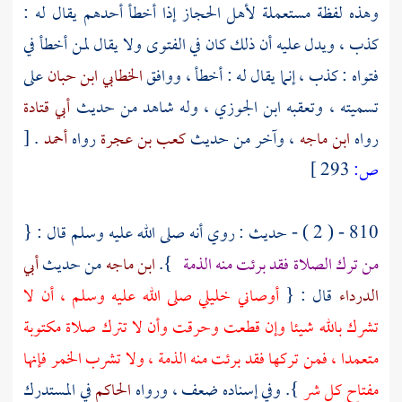
وهذه لفظة مستعملة لأهل
الحجاز
إذا أخطأ أحدهم يقال له :
كذب ، ويدل عليه أن ذلك كان في الفتوى ولا يقال لمن أخطأ في
فتواه : كذب ، إنما يقال له : أخطأ ، ووافق
الخطابي
ابن حبان
على
تسميته ، وتعقبه
ابن الجوزي
، وله شاهد من حديث
أبي قتادة
رواه
ابن ماجه
، وآخر من حديث
كعب بن عجرة
رواه
أحمد
.
[
ص:
293 ]
810 - ( 2 ) - حديث : روي أنه صلى الله عليه وسلم قال : {
من ترك الصلاة فقد برئت منه الذمة
}.
ابن ماجه
من حديث
أبي
الدرداء
قال : {
أوصاني خليلي صلى الله عليه وسلم ، أن لا
تشرك بالله شيئا وإن قطعت وحرقت وأن لا تترك صلاة مكتوبة
متعمدا ، فمن تركها فقد برئت منه الذمة ، ولا تشرب الخمر فإنها
مفتاح كل شر
}. وفي إسناده ضعف ، ورواه
الحاكم
في المستدرك