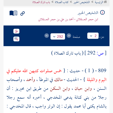
الرئيسية
التلخيص الحبير
كتاب الصلاة
باب تارك الصلاة
تراجم الأعلام
التلخيص الحبير
ابن حجر العسقلاني - أحمد بن علي بن حجر العسقلاني
جزء
صفحة
2
292
[
ص:
292 ]
( باب تارك الصلاة )
809 - ( 1 ) - حديث : {
خمس صلوات كتبهن الله عليكم في
اليوم والليلة
} - الحديث -
مالك
في الموطأ ،
وأحمد
، وأصحاب
السنن ،
وابن حبان
،
وابن السكن
من طريق
ابن محيريز
: أن
رجلا من
بني كنانة
يدعى
المخدجي
، أخبره أنه سمع رجلا
بالشام
يكنى
أبا محمد
يقول : إن الوتر واجب ، قال
المخدجي
: