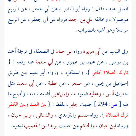
العلل عنه ، فقال : رواه
أبو النضر
، عن
أبي جعفر
، عن
الربيع
موصولا ، وخالفه
علي بن الجعد
فرواه عن
أبي جعفر
، عن
الربيع
مرسلا وهو أشبه بالصواب .
وفي الباب عن
أبي هريرة
رواه
ابن حبان
في الضعفاء في ترجمة
أحمد
بن موسى
، عن
محمد بن عمرو
، عن
أبي سلمة
عنه رفعه : {
تارك الصلاة كافر
}. واستنكره ، ورواه
أبو نعيم
من طريق
إسماعيل بن يحيى
، عن
مسعر
، عن
عطية
، عن
أبي سعيد
مثل
حديث
أنس
،
وعطية
ضعيف ،
وإسماعيل
أضعف منه ، وأصح ما
فيه
[
ص:
294 ]
حديث
جابر
، بلفظ : {
بين العبد وبين الكفر
ترك الصلاة
}. رواه
مسلم
والترمذي
،
والنسائي
،
وابن حبان
،
ورواه
ابن حبان
،
والحاكم
من حديث
بريدة بن الحصيب
نحوه .