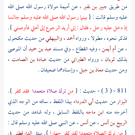
من طريق
جبير بن نفير
، عن
أميمة
مولاة رسول الله صلى الله
عليه وسلم قالت : {
بينما رسول الله صلى الله عليه وسلم جالسا
إذ دخل عليه رجل ، فقال : إني أريد الرجوع إلى أهلي فأوصني
}.
فذكر نحوه ، مطولا ، ورواه
أحمد
،
والبيهقي
من حديث
مكحول
، عن
أم أيمن
، وفيه انقطاع ، وفي مسند
عبد بن حميد
أن الموصى
بذلك
ثوبان
، ورواه
الطبراني
من حديث
عبادة بن الصامت
،
ومن حديث
معاذ بن جبل
، وإسنادهما ضعيفان .
811 - ( 3 ) - حديث : {
من
ترك صلاة متعمدا
فقد كفر
}.
البزار
من حديث
أبي الدرداء
بهذا اللفظ ، ساقه من الوجه الذي
أخرجه منه
ابن ماجه
باللفظ السابق ، وله شاهد من حديث
الربيع بن أنس
، عن
أنس
، عن النبي صلى الله عليه وسلم قال :
{
من ترك الصلاة متعمدا لقد كفر جهارا
}. سئل
الدارقطني
في