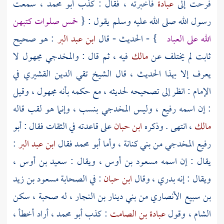
فرحت إلى
عبادة
فأخبرته ، فقال : كذب
أبو محمد
، سمعت
رسول الله صلى الله عليه وسلم يقول : {
خمس صلوات كتبهن
الله على العباد
} - الحديث - قال
ابن عبد البر
: هو صحيح
ثابت لم يختلف عن
مالك
فيه ، ثم قال :
والمخدجي
مجهول لا
يعرف إلا بهذا الحديث ، قال الشيخ
تقي الدين القشيري
في
الإمام : انظر إلى تصحيحه لحديثه ، مع حكمه بأنه مجهول ، وقيل
: إن اسمه رفيع ، وليس
المخدجي
بنسب ، وإنما هو لقب قاله
مالك
، انتهى . وذكره
ابن حبان
على قاعدته في الثقات فقال :
أبو
رفيع المخدجي
من
بني كنانة
، وأما
أبو محمد
فقال
ابن عبد البر
:
يقال : إن اسمه
مسعود بن أوس
، ويقال :
سعيد بن أوس
،
ويقال : إنه بدري ، وقال
ابن حبان
: في الصحابة
مسعود بن زيد
بن سبيع الأنصاري
من
بني دينار بن النجار
، له صحبة ، سكن
الشام
، وقول
عبادة بن الصامت
: كذب
أبو محمد
، أراد أخطأ ،