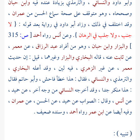
وأبو داود
والنسائي
،
والترمذي
بزيادة عنده فيه
وابن حبان
وصححاه ، وهو متوقف على صحة سماع
الحسن
من
عمران
،
وقد اختلف في ذلك ، وزاد
أبو داود
في رواية بعد قوله : {
لا
جنب ، ولا جلب في الرهان
}. وعن
أنس
رواه
أحمد
[
ص:
315
]
والبزار
وابن حبان
، وهو من أفراد
عبد الرزاق
، عن
معمر
،
عن
ثابت
عنه ، قاله
البخاري
والبزار
وغيرهما ، قيل : إن حديث
معمر
، عن غير
الزهري
، فيه لين ، وقد أعله
البخاري
،
والترمذي
،
والنسائي
، فقال : هذا خطأ فاحش ،
وأبو حاتم
فقال
: هذا منكر جدا ، وقد أخرجه
النسائي
من وجه آخر ، عن
حميد
،
عن
أنس
، وقال : الصواب عن
حميد
، عن
الحسن
، عن
عمران
،
وفيه أيضا عن
ابن عمر
رواه
أحمد
، وسنده ضعيف .
( تنبيه ) :