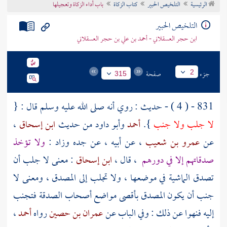
الرئيسية
التلخيص الحبير
كتاب الزكاة
باب أداء الزكاة وتعجيلها
تراجم الأعلام
التلخيص الحبير
ابن حجر العسقلاني - أحمد بن علي بن حجر العسقلاني
جزء
صفحة
2
315
831 - ( 4 ) - حديث : روي أنه صلى الله عليه وسلم قال : {
لا جلب ولا جنب
}.
أحمد
وأبو داود
من حديث
ابن إسحاق
،
عن
عمرو بن شعيب
، عن أبيه ، عن جده وزاد :
ولا تؤخذ
صدقاتهم إلا في دورهم
، قال ،
ابن إسحاق
: معنى لا جلب أن
تصدق الماشية في موضعها ، ولا تجلب إلى المصدق ، ومعنى لا
جنب أن يكون المصدق بأقصى مواضع أصحاب الصدقة فتجنب
إليه فنهوا عن ذلك : وفي الباب عن
عمران بن حصين
رواه
أحمد
،