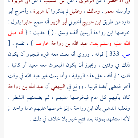
أبي الأخضر
، عن
الزهري
، عن
ابن المسيب
، عن
أبي هريرة
،
وأرسله
معمر
،
ومالك
،
وعقيل
لم يذكروا
أبا هريرة
، وأخرج
أبو
داود
من طريق
ابن جريج
أخبرني
أبو الزبير
أنه سمع
جابرا
يقول :
خرصها
ابن رواحة
أربعين ألف وسق . ( ) حديث : {
أنه صلى
الله عليه وسلم بعث
عبد الله بن رواحة
خارصا
} ، تقدم .
[
ص:
333 ]
قوله : وروي أنه بعث معه غيره فيجوز أن يكون
ذلك في وقتين ، ويجوز أن يكون المبعوث معه معينا أو كاتبا .
قلت : لم أقف على هذه الرواية ، وأما بعث غير
عبد الله
في وقت
آخر فمضى أيضا قريبا . ووقع في
البيهقي
أن
عبد الله بن رواحة
كان يأتيهم كل عام فيخرصها عليهم ، ثم يضمنهم الشطر .
وتعقبه
الذهبي
بأن
ابن رواحة
، إنما خرصها عليهم عاما واحدا ;
لأنه استشهد
بمؤتة
بعد فتح
خيبر
بلا خلاف في ذلك .