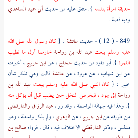
حديقة امرأة بنفسه
}. متفق عليه من حديث
أبي حميد الساعدي
وفيه قصة .
849 - ( 12 ) - حديث
عائشة
: {
كان رسول الله صلى الله
عليه وسلم يبعث
عبد الله بن رواحة
خارصا أول ما تطيب
الثمرة
}.
أبو داود
من حديث
حجاج
، عن
ابن جريج
، أخبرت
عن
ابن شهاب
، عن
عروة
، عن
عائشة
قالت وهي تذكر شأن
خيبر
: {
كان النبي صلى الله عليه وسلم يبعث
عبد الله بن
رواحة
إلى يهود ، فيخرص النخل حين يطيب قبل أن يؤكل منه
}. وهذا فيه جهالة الواسطة ، وقد رواه
عبد الرزاق
والدارقطني
من طريقه عن
ابن جريج
، عن
الزهري
، ولم يذكر واسطة ، وهو
مدلس ، وذكر
الدارقطني
الاختلاف فيه ، قال . فرواه
صالح بن