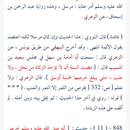
الله عليه وسلم أمر
عتابا
: مرسل ، وهذه رواية
عبد الرحمن بن
إسحاق
، عن
الزهري
.
( فائدة ) قال
النووي
: هذا الحديث وإن كان مرسلا لكنه اعتضد
بقول الأئمة انتهى . وقد أخرج
البيهقي
من طريق
يونس
، عن
الزهري
قال : سمعت
أبا أمامة بن سهل
في مجلس
سعيد بن
المسيب
قال : {
مضت السنة أن لا تؤخذ الزكاة من نخل ، ولا
عنب ، حتى يبلغ خرصها خمسة أوسق
}. قال
الزهري
: ولا
نعلم
[
ص:
332 ]
يخرص من الثمر إلا التمر والعنب . ( * * *
) قوله : روي في آخر هذا الحديث : ثم يخلى بينه وبين أهله . لم
أقف على هذه الزيادة .
848 - ( 11 ) - حديث : {
أنه صلى الله عليه وسلم خرص