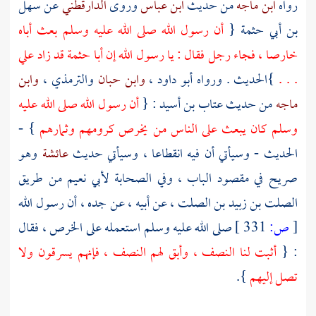
رواه
ابن ماجه
من حديث
ابن عباس
وروى
الدارقطني
عن
سهل
بن أبي حثمة
{
أن رسول الله صلى الله عليه وسلم بعث أباه
خارصا ، فجاء رجل فقال : يا رسول الله إن
أبا حثمة
قد زاد علي
. . .
}الحديث . ورواه
أبو داود
،
وابن حبان
والترمذي
،
وابن
ماجه
من حديث
عتاب بن أسيد
: {
أن رسول الله صلى الله عليه
وسلم كان يبعث على الناس من يخرص كرومهم وثمارهم
} -
الحديث - وسيأتي أن فيه انقطاعا ، وسيأتي حديث
عائشة
وهو
صريح في مقصود الباب ، وفي الصحابة
لأبي نعيم
من طريق
الصلت بن زبيد بن الصلت
، عن أبيه ، عن جده ، أن رسول الله
[
ص:
331 ]
صلى الله عليه وسلم استعمله على الخرص ، فقال
: {
أثبت لنا النصف ، وأبق لهم النصف ، فإنهم يسرقون ولا
تصل إليهم
}.