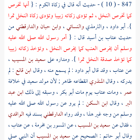
847 - ( 10 ) - حديث أنه قال في زكاة الكرم : {
أنها تخرص
كما تخرص النخل ، ثم تؤدى زكاته زبيبا وتؤدى زكاة النخل تمرا
}.
أبو داود
،
والترمذي
والنسائي
،
وابن حبان
والدارقطني
من
حديث
عتاب بن أسيد
قال : {
أمر رسول الله صلى الله عليه
وسلم أن يخرص العنب كما يخرص النخل ، وتؤخذ زكاته زبيبا
كما تؤخذ صدقة النخل تمرا
}. ومداره على
سعيد بن المسيب
،
عن
عتاب
، وقد قال
أبو داود
: لم يسمع منه ، وقال
ابن قانع
: لم
يدركه ، وقال
المنذري
انقطاعه ظاهر ; لأن مولد
سعيد
في خلافة
عمر
، ومات
عتاب
يوم مات
أبو بكر
، وسبقه إلى ذلك
ابن عبد
البر
، وقال
ابن السكن
: لم يرو عن رسول الله صلى الله عليه
وسلم من وجه غير هذا ، وقد رواه
الدارقطني
بسند فيه
الواقدي
، فقال عن
سعيد بن المسيب
، عن
المسور بن مخرمة
، عن
عتاب
،
وقال
أبو حاتم
: الصحيح عن
سعيد بن المسيب
أن النبي صلى