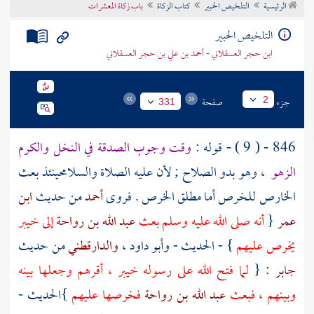
الرئيسية
التلخيص الحبير
كتاب الزكاة
باب زكاة المعشرات
تراجم الأعلام
التلخيص الحبير
ابن حجر العسقلاني - أحمد بن علي بن حجر العسقلاني
جزء
صفحة
2
331
846 - ( 9 ) - قوله :
وقت وجوب الصدقة في النخل والكرم
الزهو
، وهو بدو الصلاح ; لأن عليه الصلاة والسلامحينئذ بعث
الخارص للخرص أما مطلق الخرص . فروى
أحمد
من حديث
ابن
عمر
{
أنه صلى الله عليه وسلم بعث
عبد الله بن رواحة
إلى
خيبر
يخرص عليهم
} - الحديث -
وأبو داود
،
والدارقطني
من حديث
جابر
: {
لما فتح الله على رسوله
خيبر
، أقرهم وجعلها بينه
وبينهم ، فبعث
عبد الله بن رواحة
فخرصها عليهم
}الحديث -