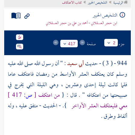
الرئيسية
التلخيص الحبير
كتاب الاعتكاف
تراجم الأعلام
التلخيص الحبير
ابن حجر العسقلاني - أحمد بن علي بن حجر العسقلاني
جزء
صفحة
2
417
944 - ( 3 ) - حديث
أبي سعيد
: " أن رسول الله صلى الله عليه
وسلم كان يعتكف العشر الأواسط من رمضان فاعتكف عاما
فلما كانت ليلة إحدى وعشرين ، وهي الليلة التي يخرج في
صبيحتها من اعتكافه " . قال : {
من اعتكف
[
ص:
417 ]
معي فليعتكف العشر الأواخر
}. - الحديث - متفق عليه ، وله
ألفاظ وطرق .