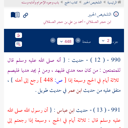
الرئيسية
التلخيص الحبير
كتاب الحج
باب وجوه الإحرام وآدابه وسننه
تراجم الأعلام
التلخيص الحبير
ابن حجر العسقلاني - أحمد بن علي بن حجر العسقلاني
جزء
صفحة
2
448
990 - ( 12 ) - حديث : {
أنه صلى الله عليه وسلم قال
للمتمتعين : من كان معه هدي فليهد ، ومن لم يجد هديا فليصم
ثلاثة أيام في الحج وسبعة إذا
[
ص:
448 ]
رجع إلى أهله
} ،
متفق عليه من حديث
ابن عمر
في حديث طويل .
991 - ( 13 ) - حديث
ابن عباس
: {
أن رسول الله صلى الله
عليه وسلم قال : ثلاثة أيام في الحج ، وسبعة إذا رجعتم إلى