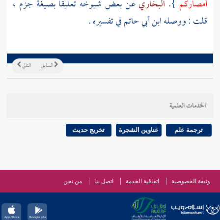
أمصاركم
}.
البخاري
عن بعض شيوخه تعليقا بصيغة جزم ،
قلت : ووصله
ابن أبي حاتم
في تفسيره .
السابق
التالي
الخدمات العلمية
ترجمة علم
عناوين الشجرة
تخريج حديث
وثيقة الخصوصية
اتفاقية الخدمة
اتصل بنا
من نحن