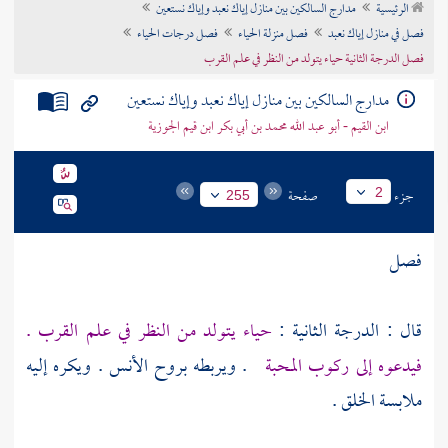
الرئيسية
مدارج السالكين بين منازل إياك نعبد وإياك نستعين
تراجم الأعلام
فصل في منازل إياك نعبد
فصل منزلة الحياء
فصل درجات الحياء
فصل الدرجة الثانية حياء يتولد من النظر في علم القرب
مدارج السالكين بين منازل إياك نعبد وإياك نستعين
ابن القيم - أبو عبد الله محمد بن أبي بكر ابن قيم الجوزية
جزء
صفحة
2
255
فصل
قال : الدرجة الثانية :
حياء يتولد من النظر في علم القرب .
فيدعوه إلى ركوب المحبة
. ويربطه بروح الأنس . ويكره إليه
ملابسة الخلق .