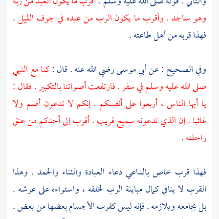
والثاني : قوله صلى الله عليه وسلم :
أقرب ما يكون العبد من ربه
وهو ساجد . وأقرب ما يكون الرب من عبده في جوف الليل
.
فهذا قربه من أهل طاعته .
وفي الصحيح : عن
أبي موسى
رضي الله عنه . قال :
كنا مع النبي
صلى الله عليه وسلم في سفر . فارتفعت أصواتنا بالتكبير . فقال :
يا أيها الناس ، أربعوا على أنفسكم . إنكم لا تدعون أصم ولا
غائبا . إن الذي تدعونه سميع قريب . أقرب إلى أحدكم من عنق
راحلته
.
فهذا قرب خاص بالداعي دعاء العبادة والثناء والحمد . وهذا
القرب لا ينافي كمال مباينة الرب لخلقه ، واستواءه على عرشه .
بل يجامعه ويلازمه . فإنه ليس كقرب الأجسام بعضها من بعض .