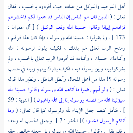
أهل التوحيد والتوكل من عباده حيث أفردوه بالحسب ، فقال
تعالى : (
الذين قال لهم الناس إن الناس قد جمعوا لكم فاخشوهم
فزادهم إيمانا وقالوا حسبنا الله ونعم الوكيل
) [ آل عمران :
173 ] . ولم يقولوا : حسبنا الله ورسوله ، فإذا كان هذا قولهم ،
ومدح الرب تعالى لهم بذلك ، فكيف يقول لرسوله : الله
وأتباعك حسبك ، وأتباعه قد أفردوا الرب تعالى بالحسب ، ولم
يشركوا بينه وبين رسوله فيه ، فكيف يشرك بينهم وبينه في حسب
رسوله ؟! هذا من أمحل المحال وأبطل الباطل ، ونظير هذا قوله
تعالى : (
ولو أنهم رضوا ما آتاهم الله ورسوله وقالوا حسبنا الله
سيؤتينا الله من فضله ورسوله إنا إلى الله راغبون
) [ التوبة : 59
] . فتأمل كيف جعل الإيتاء لله ولرسوله كما قال تعالى: (
وما
آتاكم الرسول فخذوه
) [ الحشر : 7 ] . وجعل الحسب له وحده
، فلم يقل : وقالوا : حسبنا الله ورسوله ، بل جعله خالص حقه