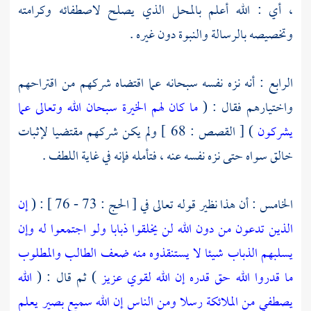
، أي : الله أعلم بالمحل الذي يصلح لاصطفائه وكرامته
وتخصيصه بالرسالة والنبوة دون غيره .
الرابع : أنه نزه نفسه سبحانه عما اقتضاه شركهم من اقتراحهم
واختيارهم فقال : (
ما كان لهم الخيرة سبحان الله وتعالى عما
يشركون
) [ القصص : 68 ] ولم يكن شركهم مقتضيا لإثبات
خالق سواه حتى نزه نفسه عنه ، فتأمله فإنه في غاية اللطف .
الخامس : أن هذا نظير قوله تعالى في [ الحج : 73 - 76 ] : (
إن
الذين تدعون من دون الله لن يخلقوا ذبابا ولو اجتمعوا له وإن
يسلبهم الذباب شيئا لا يستنقذوه منه ضعف الطالب والمطلوب
ما قدروا الله حق قدره إن الله لقوي عزيز
) ثم قال : (
الله
يصطفي من الملائكة رسلا ومن الناس إن الله سميع بصير
يعلم