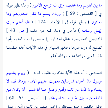
ما بين أيديهم وما خلفهم وإلى الله ترجع الأمور
) وهذا نظير قوله
في [ القصص : 69 ] (
وربك يعلم ما تكن صدورهم وما
يعلنون
) ونظير قوله في [ الأنعام : 124 ] (
الله أعلم حيث
يجعل رسالته
) فأخبر في ذلك كله عن علمه
[
ص:
43 ]
المتضمن لتخصيصه محال اختياره بما خصصها به ، لعلمه بأنها
تصلح له دون غيرها ، فتدبر السياق في هذه الآيات تجده متضمنا
لهذا المعنى ، زائدا عليه ، والله أعلم .
السادس : أن هذه الآية مذكورة عقيب قوله : (
ويوم يناديهم
فيقول ماذا أجبتم المرسلين
فعميت عليهم الأنباء يومئذ فهم لا
يتساءلون
فأما من تاب وآمن وعمل صالحا فعسى أن يكون من
المفلحين
وربك يخلق ما يشاء ويختار
) [ القصص : 65 - 68 ]
فكما خلقهم وحده سبحانه ، اختار منهم من تاب وآمن وعمل