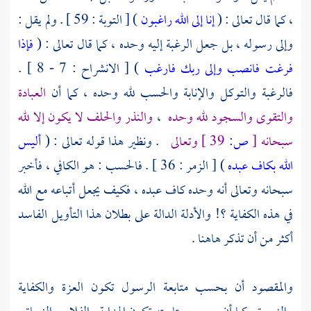
، كما قال تعالى : (
إنا إلى الله راغبون
) [ التوبة : 59 ] . ولم يقل :
وإلى رسوله ، بل جعل الرغبة إليه وحده ، كما قال تعالى : (
فإذا
فرغت فانصب
وإلى ربك فارغب
) [ الانشراح : 7 - 8 ] .
فالرغبة والتوكل والإنابة والحسب لله وحده ، كما أن
العبادة
والتقوى والسجود لله وحده
،
والنذر والحلف لا يكون إلا لله
سبحانه
[
ص:
39 ]
وتعالى
. ونظير هذا قوله تعالى : (
أليس
الله بكاف عبده
) [ الزمر : 36 ] . فالحسب : هو الكافي ، فأخبر
سبحانه وتعالى أنه وحده كاف عبده ، فكيف يجعل أتباعه مع الله
في هذه الكفاية ؟! والأدلة الدالة على بطلان هذا التأويل الفاسد
أكثر من أن تذكر هاهنا .
والمقصود أن بحسب متابعة الرسول تكون العزة والكفاية