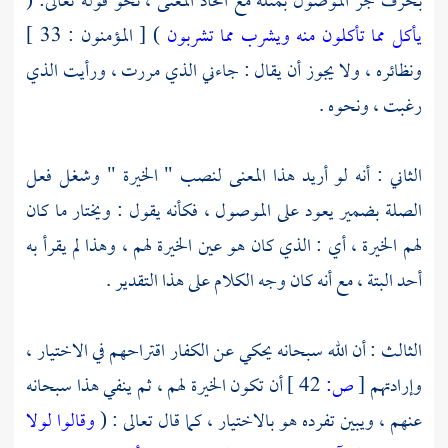
بحرف جر الموصول بمثله مع اتحاد المعنى ، نحو قوله تعالى: (
يأكل مما تأكلون منه ويشرب مما تشربون
) [ المؤمنون : 33 ]
ونظائره ، ولا يجوز أن يقال : جاءني الذي مررت ، ورأيت الذي
رغبت ، ونحوه .
الثاني : أنه لو أريد هذا المعنى لنصب " الخيرة " وشغل فعل
الصلة بضمير يعود على الموصول ، فكأنه يقول : ويختار ما كان
لهم الخيرة ، أي : الذي كان هو عين الخيرة لهم ، وهذا لم يقرأ به
أحد البتة ، مع أنه كان وجه الكلام على هذا التقدير .
الثالث : أن الله سبحانه يحكي عن الكفار اقتراحهم في الاختيار ،
وإرادتهم
[
ص:
42 ]
أن تكون الخيرة لهم ، ثم ينفي هذا سبحانه
عنهم ، ويبين تفرده هو بالاختيار ، كما قال تعالى : (
وقالوا لولا