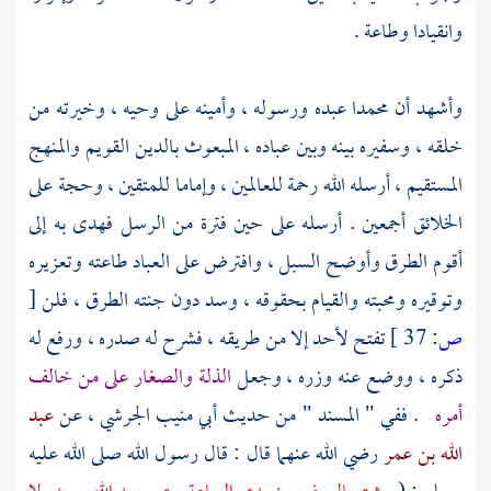
وانقيادا وطاعة .
وأشهد أن
محمدا
عبده ورسوله ، وأمينه على وحيه ، وخيرته من
خلقه ، وسفيره بينه وبين عباده ، المبعوث بالدين القويم والمنهج
المستقيم ، أرسله الله رحمة للعالمين ، وإماما للمتقين ، وحجة على
الخلائق أجمعين . أرسله على حين فترة من الرسل فهدى به إلى
أقوم الطرق وأوضح السبل ، وافترض على العباد طاعته وتعزيره
وتوقيره ومحبته والقيام بحقوقه ، وسد دون جنته الطرق ، فلن
[
ص:
37 ]
تفتح لأحد إلا من طريقه ، فشرح له صدره ، ورفع له
ذكره ، ووضع عنه وزره ، وجعل
الذلة والصغار على من خالف
أمره
. ففي " المسند " من حديث
أبي منيب الجرشي
، عن
عبد
الله بن عمر
رضي الله عنهما قال : قال رسول الله صلى الله عليه