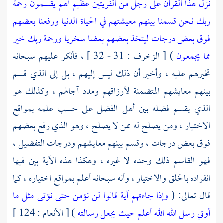
نزل هذا القرآن على رجل من القريتين عظيم
أهم يقسمون رحمة
ربك نحن قسمنا بينهم معيشتهم في الحياة الدنيا ورفعنا بعضهم
فوق بعض درجات ليتخذ بعضهم بعضا سخريا ورحمة ربك خير
مما يجمعون
) [ الزخرف : 31 - 32 ] ، فأنكر عليهم سبحانه
تخيرهم عليه ، وأخبر أن ذلك ليس إليهم ، بل إلى الذي قسم
بينهم معايشهم المتضمنة لأرزاقهم ومدد آجالهم ، وكذلك هو
الذي يقسم فضله بين أهل الفضل على حسب علمه بمواقع
الاختيار ، ومن يصلح له ممن لا يصلح ، وهو الذي رفع بعضهم
فوق بعض درجات ، وقسم بينهم معايشهم ودرجات التفضيل ،
فهو القاسم ذلك وحده لا غيره ، وهكذا هذه الآية بين فيها
انفراده بالخلق والاختيار ، وأنه سبحانه أعلم بمواقع اختياره ، كما
قال تعالى: (
وإذا جاءتهم آية قالوا لن نؤمن حتى نؤتى مثل ما
أوتي رسل الله الله أعلم حيث يجعل رسالته
) [ الأنعام : 124 ]