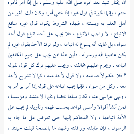
أن يختار شيئا بعد أمره صلى الله عليه وسلم ، بل إذا أمر فأمره
حتم ، وإنما الخيرة في قول غيره إذا خفي أمره وكان ذلك الغير من
أهل العلم به وبسنته ، فبهذه الشروط يكون قول غيره سائغ
الاتباع ، لا واجب الاتباع ، فلا يجب على أحد اتباع قول أحد
سواه ، بل غايته أنه يسوغ له اتباعه ، ولو ترك الأخذ بقول غيره لم
يكن عاصيا لله ورسوله . فأين هذا ممن يجب على جميع المكلفين
اتباعه ، ويحرم عليهم مخالفته ، ويجب عليهم ترك كل قول لقوله
؟ فلا حكم لأحد معه ، ولا قول لأحد معه ، كما لا تشريع لأحد
معه ، وكل من سواه ، فإنما يجب اتباعه على قوله إذا أمر بما أمر به
، ونهى عما نهى عنه ، فكان مبلغا محضا ومخبرا لا منشئا ومؤسسا ،
فمن أنشأ أقوالا وأسس قواعد بحسب فهمه وتأويله لم يجب على
الأمة اتباعها ، ولا التحاكم إليها حتى تعرض على ما جاء به
الرسول ، فإن طابقته ووافقته وشهد لها بالصحة قبلت حينئذ ،