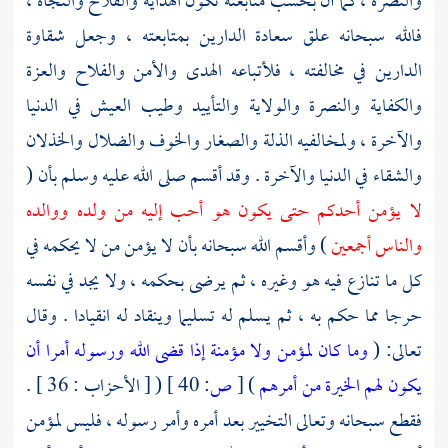
والنصرة ، كما أن بحسب متابعته تكون الهداية والفلاح والنجاة ،
فالله سبحانه علق سعادة الدارين بمتابعته ، وجعل شقاوة
الدارين في مخالفته ، فلأتباعه الهدى والأمن والفلاح والعزة
والكفاية والنصرة والولاية والتأييد وطيب العيش في الدنيا
والآخرة ، ولمخالفيه الذلة والصغار والخوف والضلال والخذلان
والشقاء في الدنيا والآخرة . وقد أقسم صلى الله عليه وسلم بأن (
لا يؤمن أحدكم حتى يكون هو أحب إليه من ولده ووالده
والناس أجمعين
) وأقسم الله سبحانه بأن لا يؤمن من لا يحكمه في
كل ما تنازع فيه هو وغيره ، ثم يرضى بحكمه ، ولا يجد في نفسه
حرجا مما حكم به ، ثم يسلم له تسليما وينقاد له انقيادا . وقال
تعالى: (
وما كان لمؤمن ولا مؤمنة إذا قضى الله ورسوله أمرا أن
يكون لهم الخيرة من أمرهم
)
[
ص:
40 ]
( [ الأحزاب : 36 ] .
فقطع سبحانه وتعالى التخيير بعد أمره وأمر رسوله ، فليس لمؤمن