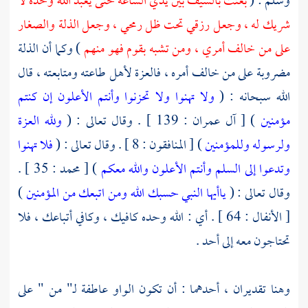
وسلم : (
بعثت بالسيف بين يدي الساعة حتى يعبد الله وحده لا
شريك له ، وجعل رزقي تحت ظل رمحي ، وجعل الذلة والصغار
على من خالف أمري ، ومن تشبه بقوم فهو منهم
) وكما أن الذلة
مضروبة على من خالف أمره ، فالعزة لأهل طاعته ومتابعته ، قال
الله سبحانه : (
ولا تهنوا ولا تحزنوا وأنتم الأعلون إن كنتم
مؤمنين
) [ آل عمران : 139 ] . وقال تعالى : (
ولله العزة
ولرسوله وللمؤمنين
) [ المنافقون : 8 ] . وقال تعالى : (
فلا تهنوا
وتدعوا إلى السلم وأنتم الأعلون والله معكم
) [ محمد : 35 ] .
وقال تعالى : (
ياأيها النبي حسبك الله ومن اتبعك من المؤمنين
)
[ الأنفال : 64 ] . أي : الله وحده كافيك ، وكافي أتباعك ، فلا
تحتاجون معه إلى أحد .
وهنا تقديران ، أحدهما : أن تكون الواو عاطفة لـ" من " على