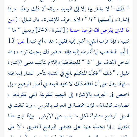
" ذلك " لا يشار بها إلا إلى البعيد ، بيانه أن ذلك وهذا حرفا
إشارة ، وأصلهما " ذا " ؛ لأنه حرف للإشارة ، قال تعالى : (
من
ذا الذي يقرض الله قرضا حسنا
) [البقرة : 245] ومعنى " ها "
تنبيه ، فإذا قرب الشيء أشير إليه فقيل : هذا ، أي تنبه
[
ص:
13
]
أيها المخاطب لما أشرت إليه فإنه حاضر لك بحيث تراه ، وقد
تدخل الكاف على " ذا " للمخاطبة واللام لتأكيد معنى الإشارة
فقيل : " ذلك " فكأن المتكلم بالغ في التنبيه لتأخر المشار إليه عنه
، فهذا يدل على أن لفظة ذلك لا تفيد البعد في أصل الوضع ، بل
اختص في العرف بالإشارة إلى البعيد للقرينة التي ذكرناها ،
فصارت كالدابة ، فإنها مختصة في العرف بالفرس ، وإن كانت في
أصل الوضع متناولة لكل ما يدب على الأرض ، وإذا ثبت هذا
فنقول : إنا نحمله ههنا على مقتضى الوضع اللغوي ، لا على