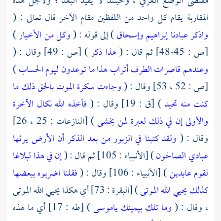
مقتضى الوضع العرفي ، وحينئذ لا يفيد البعد ؛ ولأجل هذه
المقاربة يقام كل واحد من اللفظين مقام الآخر قال تعالى : (
واذكر عبادنا إبراهيم وإسحاق
) إلى قوله : (
وكل من الأخيار
)
[ص : 45-48] ثم قال : (
هذا ذكر
) [ص : 49] وقال : (
وعندهم قاصرات الطرف أتراب
هذا ما توعدون ليوم الحساب
)
[ص : 52 ، 53] وقال : (
وجاءت سكرة الموت بالحق ذلك ما
كنت منه تحيد
) [ق : 19] وقال : (
فأخذه الله نكال الآخرة
والأولى
إن في ذلك لعبرة لمن يخشى
) [النازعات : 25 ، 26]
وقال : (
ولقد كتبنا في الزبور من بعد الذكر أن الأرض يرثها
عبادي الصالحون
) [الأنبياء : 105] ثم قال : (
إن في هذا لبلاغا
لقوم عابدين
) [الأنبياء : 106] وقال : (
فقلنا اضربوه ببعضها
كذلك يحيي الله الموتى
) [البقرة : 73] أي هكذا يحيي الله الموتى
، وقال : (
وما تلك بيمينك ياموسى
) [طه : 17] أي ما هذه