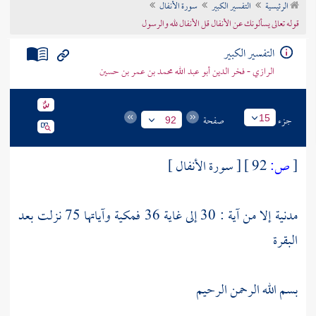
الرئيسية
التفسير الكبير
سورة الأنفال
تراجم الأعلام
قوله تعالى يسألونك عن الأنفال قل الأنفال لله والرسول
التفسير الكبير
الرازي - فخر الدين أبو عبد الله محمد بن عمر بن حسين
جزء
صفحة
15
92
[
ص:
92 ]
[ سورة الأنفال ]
مدنية إلا من آية : 30 إلى غاية 36 فمكية وآياتها 75 نزلت بعد
البقرة
بسم الله الرحمن الرحيم