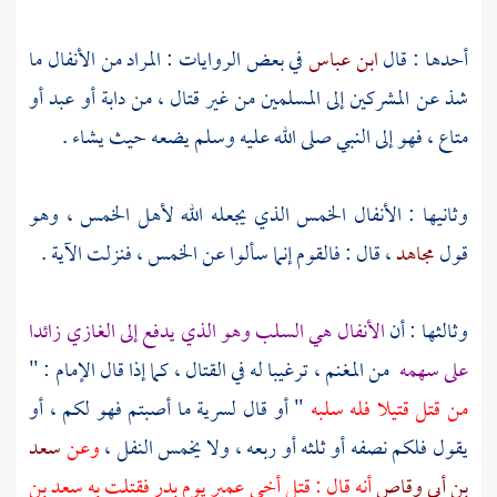
أحدها : قال
ابن عباس
في بعض الروايات : المراد من الأنفال ما
شذ عن المشركين إلى المسلمين من غير قتال ، من دابة أو عبد أو
متاع ، فهو إلى النبي صلى الله عليه وسلم يضعه حيث يشاء .
وثانيها : الأنفال الخمس الذي يجعله الله لأهل الخمس ، وهو
قول
مجاهد
، قال : فالقوم إنما سألوا عن الخمس ، فنزلت الآية .
وثالثها : أن
الأنفال هي السلب وهو الذي يدفع إلى الغازي زائدا
على سهمه
من المغنم ، ترغيبا له في القتال ، كما إذا قال الإمام : "
من قتل قتيلا فله سلبه
" أو قال لسرية ما أصبتم فهو لكم ، أو
يقول فلكم نصفه أو ثلثه أو ربعه ، ولا يخمس النفل ،
وعن
سعد
بن أبي وقاص
أنه قال : قتل أخي
عمير
يوم
بدر
فقتلت به
سعد بن