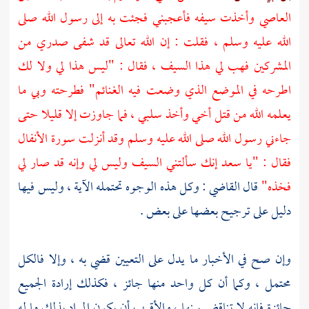
العاصي
وأخذت سيفه فأعجبني فجئت به إلى رسول الله صلى
الله عليه وسلم ، فقلت : إن الله تعالى قد شفى صدري من
المشركين فهب لي هذا السيف ، فقال : "ليس هذا لي ولا لك
اطرحه في الموضع الذي وضعت فيه الغنائم" فطرحته وبي ما
يعلمه الله من قتل أخي وأخذ سلبي ، فما جاوزت إلا قليلا حتى
جاءني رسول الله صلى الله عليه وسلم وقد أنزلت سورة الأنفال
فقال : "يا
سعد
إنك سألتني السيف وليس لي وإنه قد صار لي
فخذه"
قال القاضي : وكل هذه الوجوه تحتمله الآية ، وليس فيها
دليل على ترجيح بعضها على بعض .
وإن صح في الأخبار ما يدل على التعيين قضي به ، وإلا فالكل
محتمل ، وكما أن كل واحد منها جائز ، فكذلك إرادة الجميع
جائزة فإنه لا تناقض بينها ، والأقرب أن يكون المراد بذلك ما له