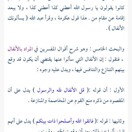
كانوا يقولون يا رسول الله أعطني كذا أعطني كذا ، ولا يبعد
إقامة عن مقام من . هذا قول
عكرمة
، وقرأ
عبد الله
( يسألونك
الأنفال ) .
والبحث الخامس : وهو شرح أقوال المفسرين في
المراد بالأنفال
، فنقول : إن الأنفال التي سألوا عنها يقتضي أن يكون قد وقع
بينهم التنازع والتنافس فيها ، ويدل عليه وجوه :
الأول : أن قوله :(
قل الأنفال لله والرسول
) يدل على أن
المقصود من ذكره منع القوم عن المخاصمة والمنازعة .
وثانيها : قوله :(
فاتقوا الله وأصلحوا ذات بينكم
) يدل على أنهم
إنما سألوا عن ذلك بعد أن وقعت الخصومة بينهم .