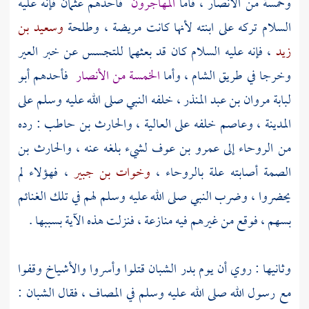
وخمسة من الأنصار ، فأما
المهاجرون
فأحدهم
عثمان
فإنه عليه
السلام تركه على ابنته لأنها كانت مريضة ،
وطلحة
وسعيد بن
زيد
، فإنه عليه السلام كان قد بعثهما للتجسس عن خبر العير
وخرجا في طريق
الشام
، وأما
الخمسة من الأنصار
فأحدهم
أبو
لبابة مروان بن عبد المنذر
، خلفه النبي صلى الله عليه وسلم على
المدينة
،
وعاصم
خلفه على
العالية
،
والحارث بن حاطب
: رده
من
الروحاء
إلى
عمرو بن عوف
لشيء بلغه عنه ،
والحارث بن
الصمة
أصابته علة
بالروحاء
،
وخوات بن جبير
، فهؤلاء لم
يحضروا ، وضرب النبي صلى الله عليه وسلم لهم في تلك الغنائم
بسهم ، فوقع من غيرهم فيه منازعة ، فنزلت هذه الآية بسببها .
وثانيها : روي أن يوم
بدر
الشبان قتلوا وأسروا والأشياخ وقفوا
مع رسول الله صلى الله عليه وسلم في المصاف ، فقال الشبان :