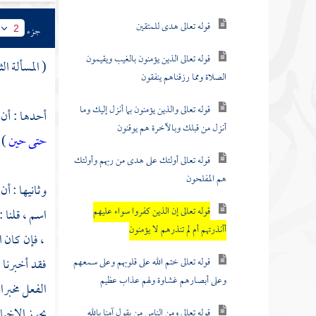
قوله تعالى هدى للمتقين
جزء
2
قوله تعالى الذين يؤمنون بالغيب ويقيمون
( المسألة ال
الصلاة ومما رزقناهم ينفقون
قوله تعالى والذين يؤمنون بما أنزل إليك وما
أحدها : أن 
أنزل من قبلك وبالآخرة هم يوقنون
حتى حين
) [يوس
قوله تعالى أولئك على هدى من ربهم وأولئك
هم المفلحون
وثانيها : أن
قوله تعالى إن الذين كفروا سواء عليهم
اسم ، قلنا :
أأنذرتهم أم لم تنذرهم لا يؤمنون
، فإن كان ال
قوله تعالى ختم الله على قلوبهم وعلى سمعهم
فقد أخبرنا ع
وعلى أبصارهم غشاوة ولهم عذاب عظيم
الفعل مخبرا 
يجوز الإخبا
قوله تعالى ومن الناس من يقول آمنا بالله