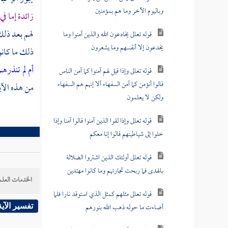
وباليوم الآخر وما هم بمؤمنين
زائدة إما في
لهم بعد ذلك 
قوله تعالى يخادعون الله والذين آمنوا وما
يخدعون إلا أنفسهم وما يشعرون
ذلك ما كانو
أم لم تنذره
قوله تعالى وإذا قيل لهم آمنوا كما آمن الناس
قالوا أنؤمن كما آمن السفهاء ألا إنهم هم السفهاء
من هذه الآي
ولكن لا يعلمون
قوله تعالى وإذا لقوا الذين آمنوا قالوا آمنا وإذا
خلوا إلى شياطينهم قالوا إنا معكم
قوله تعالى أولئك الذين اشتروا الضلالة
بالهدى فما ربحت تجارتهم وما كانوا مهتدين
الخدمات العلم
قوله تعالى مثلهم كمثل الذي استوقد نارا فلما
أضاءت ما حوله ذهب الله بنورهم
تفسير الآية