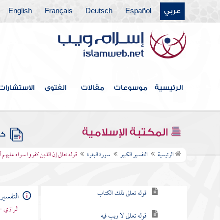
فهرس الكتاب
عربي
Español
Deutsch
Français
English
المقدمة
الكتاب الأول في العلوم المستنبطة من قوله
أعوذ بالله من الشيطان الرجيم
الرئيسية
موسوعات
مقالات
الفتوى
الاستشارات
الكتاب الثاني في مباحث بسم الله الرحمن
الرحيم
سورة الفاتحة
المكتبة الإسلامية
كتب
سورة البقرة
الرئيسية
التفسير الكبير
سورة البقرة
قوله تعالى إن الذين كفروا سواء عليهم أأ
قوله تعالى الم
قوله تعالى ذلك الكتاب
التفسير 
الرازي -
قوله تعالى لا ريب فيه