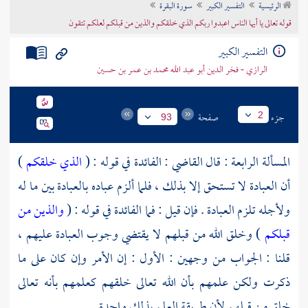
الرئيسية
التفسير الكبير
سورة البقرة
تراجم الأعلام
قوله تعالى يا أيها الناس اعبدوا ربكم الذي خلقكم والذين من قبلكم لعلكم تتقون
التفسير الكبير
الرازي - فخر الدين أبو عبد الله محمد بن عمر بن حسين
جزء
صفحة
2
93
المسألة الرابعة : قال القاضي : الفائدة في قوله : (
الذي خلقكم
)
أن العبادة لا تستحق إلا بذلك ، فلما ألزم عباده بالعبادة بين ما له
ولأجله تلزم العبادة . فإن قيل : فما الفائدة في قوله : (
والذين من
قبلكم
) وخلق الله من قبلهم لا يقتضي وجوب العبادة عليهم ،
قلنا : الجواب من وجهين : الأول : إن الأمر وإن كان على ما
ذكرت ولكن علمهم بأن الله تعالى خلقهم كعلمهم بأنه تعالى
خلق من قبلهم لأن طريقة العلم بذلك واحدة .