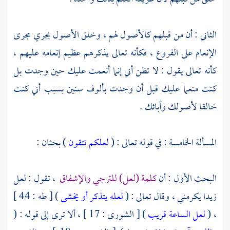
الثاني : أن من قبلهم كالأصول لهم ، وخلق الأصول يجري مجرى
الإنعام على الفروع ، فكأنه تعالى يذكرهم عظيم إنعامه عليهم ،
كأنه تعالى يقول : لا تظن أني إنما أنعمت عليك حين وجدت بل
كنت منعما عليك قبل أن وجدت بألوف سنين بسبب أني كنت
خالقا لأصولك وآبائك .
المسألة الخامسة : في قوله تعالى : (
لعلكم تتقون
) بحثان :
البحث الأول : أن
كلمة (لعل) للترجي والإشفاق
، تقول : لعل
زيدا يكرمني ، وقال تعالى : (
لعله يتذكر أو يخشى
) [ طه : 44 ]
، (
لعل الساعة قريب
) [ الشورى : 17 ] ، ألا ترى إلى قوله : (