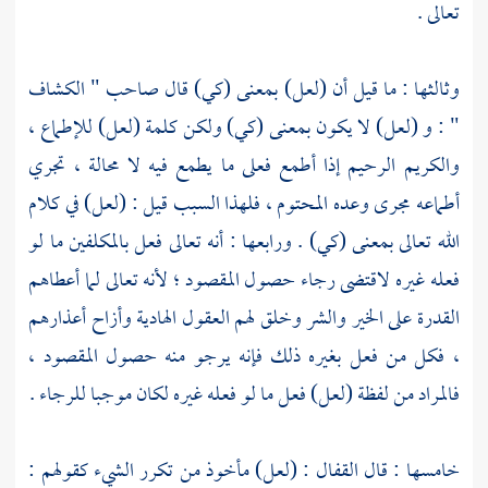
تعالى .
وثالثها : ما قيل أن (لعل) بمعنى (كي) قال صاحب " الكشاف
" : و (لعل) لا يكون بمعنى (كي) ولكن كلمة (لعل) للإطماع ،
والكريم الرحيم إذا أطمع فعلى ما يطمع فيه لا محالة ، تجري
أطماعه مجرى وعده المحتوم ، فلهذا السبب قيل : (لعل) في كلام
الله تعالى بمعنى (كي) . ورابعها : أنه تعالى فعل بالمكلفين ما لو
فعله غيره لاقتضى رجاء حصول المقصود ؛ لأنه تعالى لما أعطاهم
القدرة على الخير والشر وخلق لهم العقول الهادية وأزاح أعذارهم
، فكل من فعل بغيره ذلك فإنه يرجو منه حصول المقصود ،
فالمراد من لفظة (لعل) فعل ما لو فعله غيره لكان موجبا للرجاء .
خامسها : قال القفال : (لعل) مأخوذ من تكرر الشيء كقولهم :