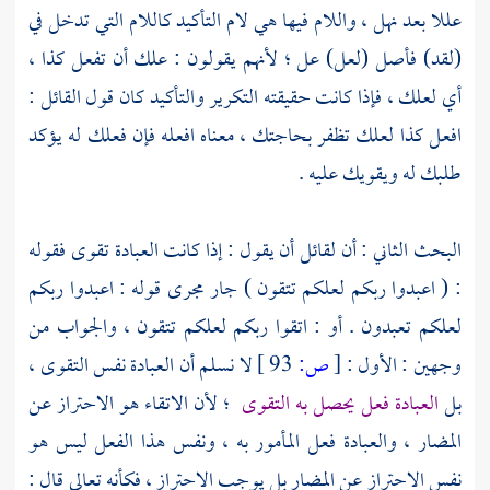
عللا بعد نهل ، واللام فيها هي لام التأكيد كاللام التي تدخل في
(لقد) فأصل (لعل) عل ؛ لأنهم يقولون : علك أن تفعل كذا ،
أي لعلك ، فإذا كانت حقيقته التكرير والتأكيد كان قول القائل :
افعل كذا لعلك تظفر بحاجتك ، معناه افعله فإن فعلك له يؤكد
طلبك له ويقويك عليه .
البحث الثاني : أن لقائل أن يقول : إذا كانت العبادة تقوى فقوله
: ( اعبدوا ربكم لعلكم تتقون ) جار مجرى قوله : اعبدوا ربكم
لعلكم تعبدون . أو : اتقوا ربكم لعلكم تتقون ، والجواب من
وجهين : الأول :
[
ص:
93 ]
لا نسلم أن العبادة نفس التقوى ،
بل
العبادة فعل يحصل به التقوى
؛ لأن الاتقاء هو الاحتراز عن
المضار ، والعبادة فعل المأمور به ، ونفس هذا الفعل ليس هو
نفس الاحتراز عن المضار بل يوجب الاحتراز ، فكأنه تعالى قال :