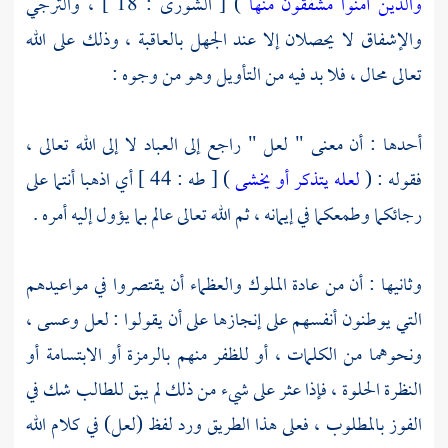
والذين آمنوا مشفقون منها
) [ الشورى : 18 ] ، والترجي
والإشفاق لا يحصلان إلا عند الجهل بالعاقبة ، وذلك على الله
تعالى محال ، فلا بد فيه من التأويل وهو من وجوه :
أحدها : أن معنى " لعل " راجع إلى العباد لا إلى الله تعالى ،
فقوله : (
لعله يتذكر أو يخشى
) [ طه : 44 ] أي اذهبا أنتما على
رجائكما وطمعكما في إيمانه ، ثم الله تعالى عالم بما يؤول إليه أمره .
وثانيها : أن من عادة الملوك والعظماء أن يقتصروا في مواعيدهم
التي يوطنون أنفسهم على إنجازها على أن يقولوا : لعل وعسى ،
ونحوهما من الكلمات ، أو للظفر منهم بالرمزة أو الابتسامة أو
النظرة الحلوة ، فإذا عثر على شيء من ذلك لم يبق للطالب شك في
الفوز بالمطلوب ، فعلى هذا الطريق ورد لفظ (لعل) في كلام الله