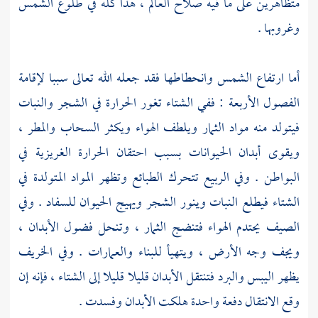
متظاهرين على ما فيه صلاح العالم ، هذا كله في طلوع الشمس
وغروبها .
أما ارتفاع الشمس وانحطاطها فقد جعله الله تعالى سببا لإقامة
الفصول الأربعة : ففي الشتاء تغور الحرارة في الشجر والنبات
فيتولد منه مواد الثمار ويلطف الهواء ويكثر السحاب والمطر ،
ويقوى أبدان الحيوانات بسبب احتقان الحرارة الغريزية في
البواطن . وفي الربيع تتحرك الطبائع وتظهر المواد المتولدة في
الشتاء فيطلع النبات وينور الشجر ويهيج الحيوان للسفاد . وفي
الصيف يحتدم الهواء فتنضج الثمار ، وتنحل فضول الأبدان ،
ويجف وجه الأرض ، ويتهيأ للبناء والعمارات . وفي الخريف
يظهر اليبس والبرد فتنتقل الأبدان قليلا قليلا إلى الشتاء ، فإنه إن
وقع الانتقال دفعة واحدة هلكت الأبدان وفسدت .