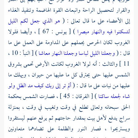
والقرار لتحصيل الراحة وانبعاث القوة الهاضمة وتنفيذ الغذاء
إلى الأعضاء على ما قال تعالى : (
هو الذي جعل لكم الليل
لتسكنوا فيه والنهار مبصرا
) [ يونس : 67 ] ، وأيضا فلولا
الغروب لكان الحرص يحملهم على المداومة على العمل على ما
قال : (
وجعلنا الليل لباسا
وجعلنا النهار معاشا
) [ النبأ : 10 ،
11 ] والثالث : أنه لولا الغروب لكانت الأرض تحمى بشروق
الشمس عليها حتى يحترق كل ما عليها من حيوان ، ويهلك ما
عليها من نبات على ما قال : (
ألم تر إلى ربك كيف مد الظل ولو
شاء لجعله ساكنا
) [ الفرقان : 45 ] ، فصارت الشمس بحكمة
الحق سبحانه وتعالى تطلع في وقت وتغيب في وقت ، بمنزلة
سراج يدفع لأهل بيت بمقدار حاجتهم ثم يرفع عنهم ليستقروا
ويستريحوا ، فصار النور والظلمة على تضادهما متعاونين