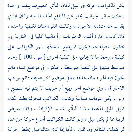
يكن للكواكب حركة في الميل لكان التأثير مخصوصا ببقعة واحدة
، فكان سائر الجوانب يخلو عن المنافع الحاصلة منه وكان الذي
يقرب منه متشابه الأحوال ، وكانت القوة هناك لكيفية واحدة ،
فإن كانت حارة أفنت الرطوبات وأحالتها كلها إلى النارية ولم
تتكون المتولدات فيكون الموضع المحاذي لممر الكواكب على
كيفية ، وخط ما لا يحاذيه على كيفية أخرى
[
ص:
100 ]
وخط
متوسط بينهما على كيفية متوسطة ، فيكون في موضع شتاء دائم
يكون فيه الهواء والعجاجة ، وفي موضع آخر صيف دائم يوجب
الاحتراق ، وفي موضع آخر ربيع أو خريف لا يتم فيه النضج ،
ولو لم يكن عودات متتالية وكانت الكواكب تتحرك بطيئا لكان
الميل قليل المنفعة وكان التأثير شديد الإفراط ، وكان يعرض
قريبا مما لم يكن ميل ، ولو كانت الكواكب أسرع حركة من هذه
لما كملت المنافع وما تمت ، فأما إذا كان هناك ميل يحفظ الحركة