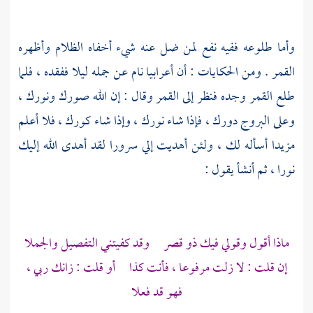
وأما طلوعه ففيه نفع لمن ضل عنه شيء أخفاه الظلام وأظهره
القمر . ومن الحكايات : أن أعرابيا نام عن جمله ليلا ففقده ، فلما
طلع القمر وجده فنظر إلى القمر وقال : إن الله صورك ونورك ،
وعلى البروج دورك ، فإذا شاء نورك ، وإذا شاء كورك ، فلا أعلم
مزيدا أسأله لك ، ولئن أهديت إلي سرورا لقد أهدى الله إليك
نورا ، ثم أنشأ يقول :
ماذا أقول وقولي فيك ذو قصر وقد كفيتني التفصيل والجملا
إن قلت : لا زلت مرفوعا ، فأنت كذا أو قلت : زانك ربي ،
فهو قد فعلا