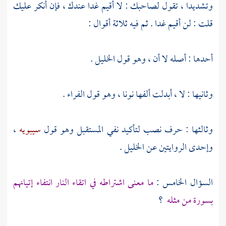
وتشديدا ، تقول لصاحبك : لا أقيم غدا عندك ، فإن أنكر عليك
قلت : لن أقيم غدا . ثم فيه ثلاثة أقوال :
أحدها : أصله لا أن ، وهو قول الخليل .
وثانيها : لا ، أبدلت ألفها نونا ، وهو قول الفراء .
وثالثها : حرف نصب لتأكيد نفي المستقبل وهو قول
سيبويه
،
وإحدى الروايتين عن
الخليل
.
السؤال الخامس :
ما معنى اشتراطه في اتقاء النار انتفاء إتيانهم
بسورة من مثله
؟