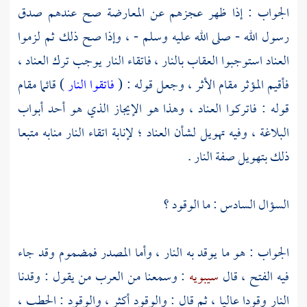
الجواب : إذا ظهر عجزهم عن المعارضة صح عندهم صدق
رسول الله - صلى الله عليه وسلم - ، وإذا صح ذلك ثم لزموا
العناد استوجبوا العقاب بالنار ، فاتقاء النار يوجب ترك العناد ،
فأقيم المؤثر مقام الأثر ، وجعل قوله : (
فاتقوا النار
) قائما مقام
قوله : فاتركوا العناد ، وهذا هو الإيجاز الذي هو أحد أبواب
البلاغة ، وفيه تهويل لشأن العناد ؛ لإنابة اتقاء النار منابه متبعا
ذلك بتهويل صفة النار .
السؤال السادس : ما الوقود ؟
الجواب : هو ما يوقد به النار ، وأما المصدر فمضموم وقد جاء
فيه الفتح ، قال
سيبويه
: وسمعنا من العرب من يقول : وقدنا
النار وقودا عاليا ، ثم قال : والوقود أكثر ، والوقود : الحطب ،