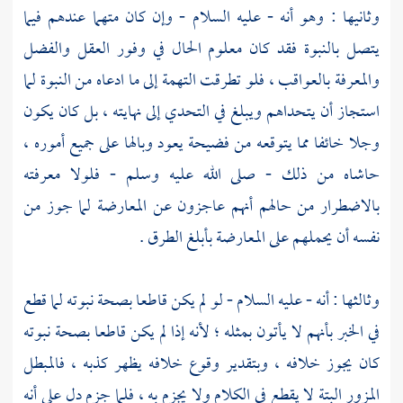
وثانيها : وهو أنه - عليه السلام - وإن كان متهما عندهم فيما
يتصل بالنبوة فقد كان معلوم الحال في وفور العقل والفضل
والمعرفة بالعواقب ، فلو تطرقت التهمة إلى ما ادعاه من النبوة لما
استجاز أن يتحداهم ويبلغ في التحدي إلى نهايته ، بل كان يكون
وجلا خائفا مما يتوقعه من فضيحة يعود وبالها على جميع أموره ،
حاشاه من ذلك - صلى الله عليه وسلم - فلولا معرفته
بالاضطرار من حالهم أنهم عاجزون عن المعارضة لما جوز من
نفسه أن يحملهم على المعارضة بأبلغ الطرق .
وثالثها : أنه - عليه السلام - لو لم يكن قاطعا بصحة نبوته لما قطع
في الخبر بأنهم لا يأتون بمثله ؛ لأنه إذا لم يكن قاطعا بصحة نبوته
كان يجوز خلافه ، وبتقدير وقوع خلافه يظهر كذبه ، فالمبطل
المزور البتة لا يقطع في الكلام ولا يجزم به ، فلما جزم دل على أنه