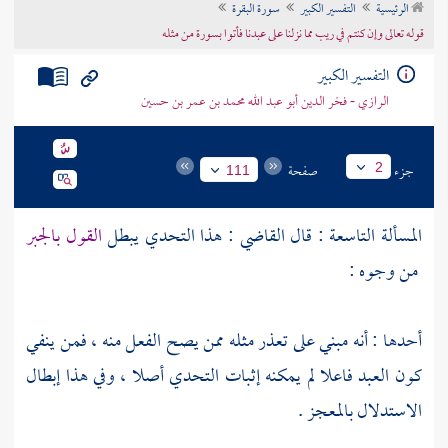
الرئيسية
التفسير الكبير
سورة البقرة
تراجم الأعلام
قوله تعالى وإن كنتم في ريب مما نزلنا على عبدنا فأتوا بسورة من مثله
التفسير الكبير
الرازي - فخر الدين أبو عبد الله محمد بن عمر بن حسين
جزء
صفحة
2
111
المسألة التاسعة : قال القاضي : هذا التحدي يبطل
القول بالجبر
من وجوه :
أحدها : أنه مبني على تعذر مثله ممن يصح الفعل منه ، فمن ينفي
كون العبد فاعلا لم يمكنه إثبات التحدي أصلا ، وفي هذا إبطال
الاستدلال بالمعجز .