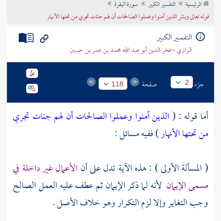
الرئيسية
التفسير الكبير
سورة البقرة
تراجم الأعلام
قوله تعالى وبشر الذين آمنوا وعملوا الصالحات أن لهم جنات تجري من تحتها الأنهار
التفسير الكبير
الرازي - فخر الدين أبو عبد الله محمد بن عمر بن حسين
جزء
صفحة
2
118
أما قوله : (
الذين آمنوا وعملوا الصالحات أن لهم جنات تجري
من تحتها الأنهار
) ففيه مسائل :
( المسألة الأولى ) : هذه الآية تدل على أن
الأعمال غير داخلة في
مسمى الإيمان
لأنه لما ذكر الإيمان ثم عطف عليه العمل الصالح
وجب التغاير وإلا لزم التكرار وهو خلاف الأصل .