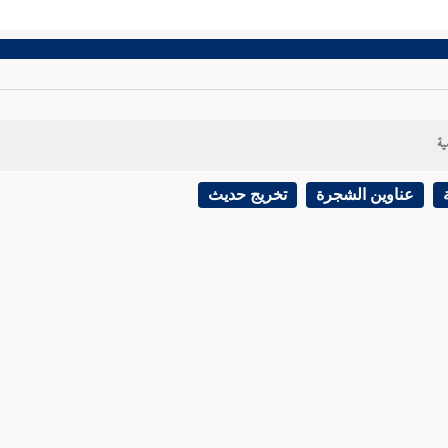
ية
عناوين الشجرة
تخريج حديث