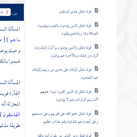
قوله تعالى هدى للمتقين
جزء
2
قوله تعالى الذين يؤمنون بالغيب ويقيمون
المسألة الس
الصلاة ومما رزقناهم ينفقون
ما هم
) [ ص : 24 ]
قوله تعالى والذين يؤمنون بما أنزل إليك وما
وحيث يوصفو
أنزل من قبلك وبالآخرة هم يوقنون
فسموا بالكثي
قوله تعالى أولئك على هدى من ربهم وأولئك
هم المفلحون
المسألة الس
قوله تعالى إن الذين كفروا سواء عليهم
الفأرة فويس
أأنذرتهم أم لم تنذرهم لا يؤمنون
المعتزلة
أنه 
قوله تعالى ختم الله على قلوبهم وعلى سمعهم
الفاسقون
) [
وعلى أبصارهم غشاوة ولهم عذاب عظيم
طويلة مذكور
قوله تعالى ومن الناس من يقول آمنا بالله