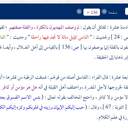
صفحة
136
ادسة عشرة : لقائل أن يقول :
لم وصف المهديون بالكثرة ، والقلة صفتهم
؛ لقو
 ولحديث : "
الناس كإبل مائة لا تجد فيها راحلة
" وحديث : "
الن
ن بالقلة إنما يوصفون بها
[
ص:
136 ]
بالقياس إلى أهل الضلال ، وأيضا فإن
ر ذهابا إلى الحقيقة .
ابعة عشرة : قال
الفراء
: الفاسق أصله من قولهم : فسقت الرطبة من قشرها ؛ 
قة لخروجها لأجل المضرة ، واختلف أهل القبلة في أنه
هل هو مؤمن أو كافر
،
لا مؤمن ولا كافر ، واحتج المخالف بقوله تعالى : (
بئس الاسم الفسوق بعد 
 التوبة : 67 ] ، وقال : (
حبب إليكم الإيمان وزينه في قلوبكم وكره إليكم ا
ة في علم الكلام .