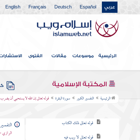
فهرس الكتاب
عربي
Español
Deutsch
Français
English
المقدمة
الكتاب الأول في العلوم المستنبطة من قوله
أعوذ بالله من الشيطان الرجيم
الرئيسية
موسوعات
مقالات
الفتوى
الاستشارات
الكتاب الثاني في مباحث بسم الله الرحمن
الرحيم
سورة الفاتحة
المكتبة الإسلامية
كتب
سورة البقرة
الرئيسية
التفسير الكبير
سورة البقرة
قوله تعالى إن الله لا يستحيي أن يضرب م
قوله تعالى الم
قوله تعالى ذلك الكتاب
التفسير 
الرازي -
قوله تعالى لا ريب فيه