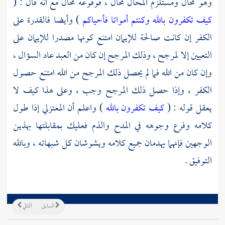
وهو محال ومستلزم المحال محال ، فوقوعه محال مع أنه قال : (
كيف تكفرون بالله وكنتم أمواتا فأحياكم
) وأيضا فالقدرة على
الكفر إن كانت صالحة للإيمان امتنع كونها مصدرا للإيمان على
التعيين إلا لمرجح ، وذلك المرجح إن كان من العبد عاد السؤال ،
وإن كان من الله فما لم يحصل ذلك المرجح من الله امتنع حصول
الكفر ، وإذا حصل ذلك المرجح وجب ، وعلى هذا كيف لا
يعقل قوله : (
كيف تكفرون بالله
) واعلم أن المعتزلي إذا طول
كلامه وفرع وجوهه في المدح والذم فعليك بمقابلتها بهذين
الوجهين فإنهما يهدمان جميع كلامه ويشوشان كل شبهاته ، وبالله
التوفيق .
السابق
التالي