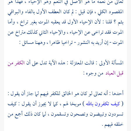
تعالى من نعمه ما هو الأصل في النعم وهو الإحياء ، فهذا هو
المقصود الكلي ، فإن قيل : لم كان العطف الأول بالفاء والبواقي
بثم ؟ قلنا : لأن الإحياء الأول قد يعقبه الموت بغير تراخ ، وأما
الموت فقد تراخى عن الإحياء ، والإحياء الثاني كذلك متراخ عن
الموت - إن أريد به النشور - تراخيا ظاهرا ، وههنا مسائل :
المسألة الأولى : قالت
المعتزلة
: هذه الآية تدل على أن
الكفر من
قبل العباد
من وجوه :
أحدها : أنه تعالى لو كان هو الخالق للكفر فيهم لما جاز أن يقول :
(
كيف تكفرون بالله
) موبخا لهم ، كما لا يجوز أن يقول : كيف
تسودون وتبيضون وتصحون وتسقمون ، لما كان ذلك أجمع من
خلقه فيهم .