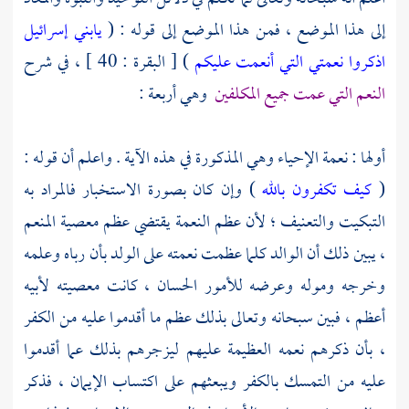
إلى هذا الموضع ، فمن هذا الموضع إلى قوله : (
يابني إسرائيل
اذكروا نعمتي التي أنعمت عليكم
) [ البقرة : 40 ] ، في شرح
النعم التي عمت جميع المكلفين
وهي أربعة :
أولها : نعمة الإحياء وهي المذكورة في هذه الآية . واعلم أن قوله :
(
كيف تكفرون بالله
) وإن كان بصورة الاستخبار فالمراد به
التبكيت والتعنيف ؛ لأن عظم النعمة يقتضي عظم معصية المنعم
، يبين ذلك أن الوالد كلما عظمت نعمته على الولد بأن رباه وعلمه
وخرجه وموله وعرضه للأمور الحسان ، كانت معصيته لأبيه
أعظم ، فبين سبحانه وتعالى بذلك عظم ما أقدموا عليه من الكفر
، بأن ذكرهم نعمه العظيمة عليهم ليزجرهم بذلك عما أقدموا
عليه من التمسك بالكفر ويبعثهم على اكتساب الإيمان ، فذكر