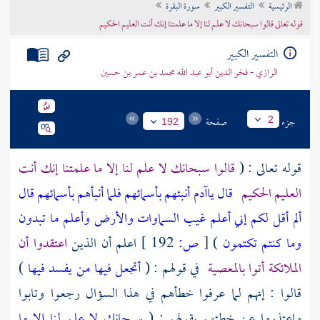
الرئيسية
التفسير الكبير
سورة البقرة
تراجم الأعلام
قوله تعالى قالوا سبحانك لا علم لنا إلا ما علمتنا إنك أنت العليم الحكيم
التفسير الكبير
الرازي - فخر الدين أبو عبد الله محمد بن عمر بن حسين
جزء
صفحة
2
192
قوله تعالى : (
قالوا سبحانك لا علم لنا إلا ما علمتنا إنك أنت
العليم الحكيم
قال ياآدم أنبئهم بأسمائهم فلما أنبأهم بأسمائهم قال
ألم أقل لكم إني أعلم غيب السماوات والأرض وأعلم ما تبدون
وما كنتم تكتمون
)
[
ص:
192 ]
اعلم أن الذين
اعتقدوا أن
الملائكة أتوا بالمعصية
في قولهم : (
أتجعل فيها من يفسد فيها
)
قالوا : إنهم لما عرفوا خطأهم في هذا السؤال رجعوا وتابوا
واعتذروا عن خطئهم بقولهم : (
سبحانك لا علم لنا إلا ما