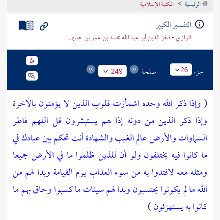
الرئيسية
المكتبة الإسلامية
تراجم الأعلام
التفسير الكبير
الرازي - فخر الدين أبو عبد الله محمد بن عمر بن حسين
جزء
صفحة
26
249
(
وإذا ذكر الله وحده اشمأزت قلوب الذين لا يؤمنون بالآخرة
وإذا ذكر الذين من دونه إذا هم يستبشرون
قل اللهم فاطر
السماوات والأرض عالم الغيب والشهادة أنت تحكم بين عبادك في
ما كانوا فيه يختلفون
ولو أن للذين ظلموا ما في الأرض جميعا
ومثله معه لافتدوا به من سوء العذاب يوم القيامة وبدا لهم من
الله ما لم يكونوا يحتسبون
وبدا لهم سيئات ما كسبوا وحاق بهم ما
كانوا به يستهزئون
)