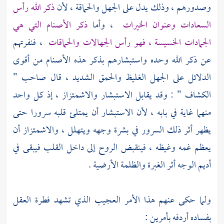
وصدورهم ، وذلك يدل على الجهل والحماقة ، لأن
ذكر الله رأس
السعادات وعنوان الخيرات
، وأما
ذكر الأصنام التي هي
الجمادات الخسيسة ، فهو رأس الجهالات والحماقات
، فنفرتهم
عن ذكر الله وحده واستبشارهم بذكر هذه الأصنام من أقوى
الدلائل على الجهل الغليظ والحمق الشديد ، قال صاحب "
الكشاف " : وقد يقابل الاستبشار والاشمئزاز ، إذ كل واحد
منهما غاية في بابه ، لأن الاستبشار أن يمتلئ قلبه سرورا حتى
يظهر أثر ذلك السرور في بشرة وجهه ويتهلل ، والاشمئزاز أن
يعظم غمه وغيظه ، فينقبض الروح إلى داخل القلب فيبقى في
أديم الوجه أثر الغبرة والظلمة الأرضية .
ولما حكى عنهم هذا الأمر العجيب الذي تشهد فطرة العقل
بفساده أردفه بأمرين :