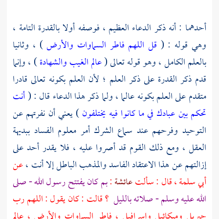
أحدهما : أنه ذكر الدعاء العظيم ، فوصفه أولا بالقدرة التامة ،
وهي قوله : (
قل اللهم فاطر السماوات والأرض
) ، وثانيا
بالعلم الكامل ، وهو قوله تعالى (
عالم الغيب والشهادة
) ، وإنما
قدم ذكر القدرة على ذكر العلم ؛ لأن العلم بكونه تعالى قادرا
متقدم على العلم بكونه عالما ، ولما ذكر هذا الدعاء قال : (
أنت
تحكم بين عبادك في ما كانوا فيه يختلفون
) يعني أن نفرتهم عن
التوحيد وفرحهم عند سماع الشرك أمر معلوم الفساد ببديهة
العقل ، ومع ذلك القوم قد أصروا عليه ، فلا يقدر أحد على
إزالتهم عن هذا الاعتقاد الفاسد والمذهب الباطل إلا أنت ،
عن
أبي سلمة
، قال : سألت
عائشة
:
بم كان يفتتح رسول الله - صلى
الله عليه وسلم - صلاته بالليل
؟ قالت : كان يقول : اللهم رب
جبريل
وميكائيل
وإسرافيل
، فاطر السماوات والأرض ، عالم