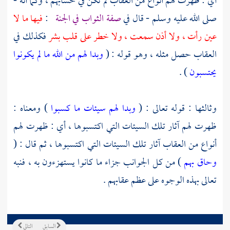
أي : ظهرت لهم أنواع من العقاب لم تكن في حسابهم ، وكما أنه -
صلى الله عليه وسلم - قال في
صفة الثواب في الجنة
:
فيها ما لا
عين رأت ، ولا أذن سمعت ، ولا خطر على قلب بشر
فكذلك في
العقاب حصل مثله ، وهو قوله : (
وبدا لهم من الله ما لم يكونوا
يحتسبون
) .
وثالثها : قوله تعالى : (
وبدا لهم سيئات ما كسبوا
) ومعناه :
ظهرت لهم آثار تلك السيئات التي اكتسبوها ، أي : ظهرت لهم
أنواع من العقاب آثار تلك السيئات التي اكتسبوها ، ثم قال : (
وحاق بهم
) من كل الجوانب جزاء ما كانوا يستهزءون به ، فنبه
تعالى بهذه الوجوه على عظم عقابهم .
السابق
التالي