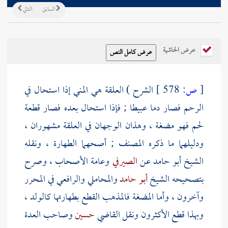
السابق
التالي
عرض الحاشية
[
ص:
578 ]
الشرح ) العلقة هي المني إذا استحال في
الرحم فصار دما عبيطا ; فإذا استحال بعده فصار قطعة
لحم فهو مضغة ، وهذان الوجهان في العلقة مشهوران ،
ودليلهما ما ذكره
المصنف
; أصحهما الطهارة ، ونقله
الشيخ
أبو حامد
عن
الصيرفي
وعامة الأصحاب ، وصرح
بتصحيحه الشيخ
أبو حامد
والمحاملي
والرافعي
في المحرر
وآخرون ، وأما المضغة فالمذهب القطع بطهارتها كالولد ،
وبهذا قطع الأكثرون ونقل القاضي
حسين
وصاحب العدة