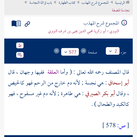
الرئيسية
المجموع شرح المهذب
كتاب الطهارة
باب إزالة النجاسة
تراجم الأعلام
نجاسة المضغة
المجموع شرح المهذب
النووي - أبو زكريا محيي الدين يحيى بن شرف النووي
جزء
صفحة
2
577
قال
المصنف
رحمه الله تعالى : ( وأما
العلقة
ففيها وجهان ، قال
أبو إسحاق
: هي نجسة ; لأنه دم خارج من الرحم فهو كالحيض
، وقال
أبو بكر الصيرفي
: هي طاهرة ; لأنه دم غير مسفوح ، فهو
كالكبد والطحال ) .
[
ص:
578 ]