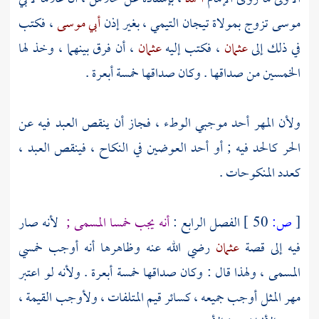
موسى
تزوج بمولاة
تيجان التيمي
، بغير إذن
أبي موسى
، فكتب
في ذلك إلى
عثمان
، فكتب إليه
عثمان
، أن فرق بينهما ، وخذ لها
الخمسين من صداقها . وكان صداقها خمسة أبعرة .
ولأن المهر أحد موجبي الوطء ، فجاز أن ينقص العبد فيه عن
الحر كالحد فيه ; أو أحد العوضين في النكاح ، فينقص العبد ،
كعدد المنكوحات .
[
ص:
50 ]
الفصل الرابع :
أنه يجب خمسا المسمى ;
لأنه صار
فيه إلى قصة
عثمان
رضي الله عنه وظاهرها أنه أوجب خمسي
المسمى ، ولهذا قال : وكان صداقها خمسة أبعرة . ولأنه لو اعتبر
مهر المثل أوجب جميعه ، كسائر قيم المتلفات ، ولأوجب القيمة ،