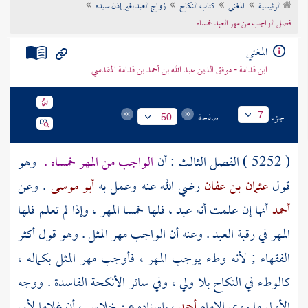
الرئيسية
المغني
كتاب النكاح
زواج العبد بغير إذن سيده
تراجم الأعلام
فصل الواجب من مهر العبد خمساه
المغني
ابن قدامة - موفق الدين عبد الله بن أحمد بن قدامة المقدسي
جزء
صفحة
7
50
( 5252 ) الفصل الثالث : أن
الواجب من المهر خمساه .
وهو
قول
عثمان بن عفان
رضي الله عنه وعمل به
أبو موسى
. وعن
أحمد
أنها إن علمت أنه عبد ، فلها خمسا المهر ، وإذا لم تعلم فلها
المهر في رقبة العبد . وعنه أن الواجب مهر المثل . وهو قول أكثر
الفقهاء ; لأنه وطء يوجب المهر ، فأوجب مهر المثل بكماله ،
كالوطء في النكاح بلا ولي ، وفي سائر الأنكحة الفاسدة . ووجه
الأولى ما روى الإمام
أحمد
، بإسناده عن
خلاس
، أن غلاما
لأبي