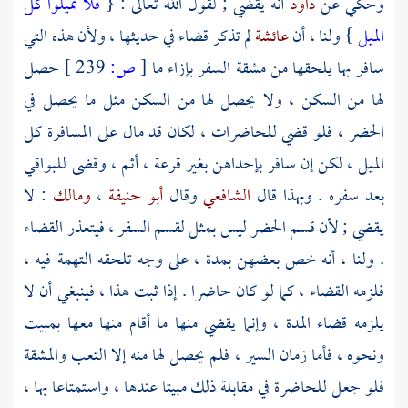
وحكي عن
داود
أنه يقضي ; لقول الله تعالى : {
فلا تميلوا كل
الميل
} ولنا ، أن
عائشة
لم تذكر قضاء في حديثها ، ولأن هذه التي
سافر بها يلحقها من مشقة السفر بإزاء ما
[
ص:
239 ]
حصل
لها من السكن ، ولا يحصل لها من السكن مثل ما يحصل في
الحضر ، فلو قضي للحاضرات ، لكان قد مال على المسافرة كل
الميل ، لكن إن سافر بإحداهن بغير قرعة ، أثم ، وقضى للبواقي
بعد سفره . وبهذا قال
الشافعي
وقال
أبو حنيفة
،
ومالك
: لا
يقضي ; لأن قسم الحضر ليس بمثل لقسم السفر ، فيتعذر القضاء
. ولنا ، أنه خص بعضهن بمدة ، على وجه تلحقه التهمة فيه ،
فلزمه القضاء ، كما لو كان حاضرا . إذا ثبت هذا ، فينبغي أن لا
يلزمه قضاء المدة ، وإنما يقضي منها ما أقام منها معها بمبيت
ونحوه ، فأما زمان السير ، فلم يحصل لها منه إلا التعب والمشقة
فلو جعل للحاضرة في مقابلة ذلك مبيتا عندها ، واستمتاعا بها ،