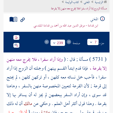
الرئيسية
المغني
كتاب الوليمة
تراجم الأعلام
مسألة الزوج إذا أراد سفرا فلا يخرج معه منهن إلا بقرعة
المغني
ابن قدامة - موفق الدين عبد الله بن أحمد بن قدامة المقدسي
جزء
صفحة
7
239
( 5731 ) مسألة ; قال : (
وإذا أراد سفرا ، فلا يخرج معه منهن
إلا بقرعة ،
فإذا قدم ابتدأ القسم بينهن ) وجملته أن الزوج إذا أراد
سفرا ، فأحب حمل نسائه معه كلهن ، أو تركهن كلهن ، لم يحتج
إلى قرعة ; لأن القرعة لتعيين المخصوصة منهن بالسفر ، وهاهنا
قد سوى ، وإن أراد السفر ببعضهن لم يجز له أن يسافر بها إلا
بقرعة . وهذا قول أكثر أهل العلم . وحكي عن
مالك
أن له ذلك
من غير قرعة . وليس بصحيح ، فإن
عائشة
روت {
أن النبي صلى