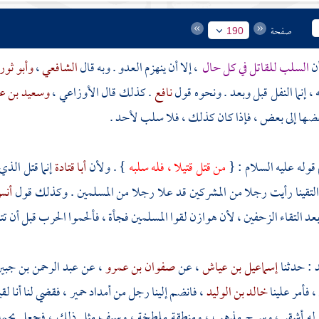
صفحة
190
السلب للقاتل في كل حال
، إلا أن ينهزم العدو . وبه قال
الشافعي
،
وأبو ثور
، إنما النفل قبل وبعد . ونحوه قول
نافع
. كذلك قال
الأوزاعي
،
وسعيد بن عب
ها إلى بعض ، فإذا كان كذلك ، فلا سلب لأحد .
 قوله عليه السلام : {
من قتل قتيلا ، فله سلبه
} . ولأن
أبا قتادة
إنما قتل الذ
 التقينا رأيت رجلا من المشركين قد علا رجلا من المسلمين . وكذلك قول
أن
د التقاء الزحفين ، لأن
هوازن
لقوا المسلمين فجأة ، فألحموا الحرب قبل أن تتق
د
: حدثنا
إسماعيل بن عياش
، عن
صفوان بن عمرو
، عن
عبد الرحمن بن جبير
، فأمر علينا
خالد بن الوليد
، فانضم إلينا رجل من أمداد حمير ، فقضي لنا أنا لق
له أشقر ، وسرج مذهب ، ومنطقة ملطخة ، وسيف مثل ذلك ، فجعل يحمل ع