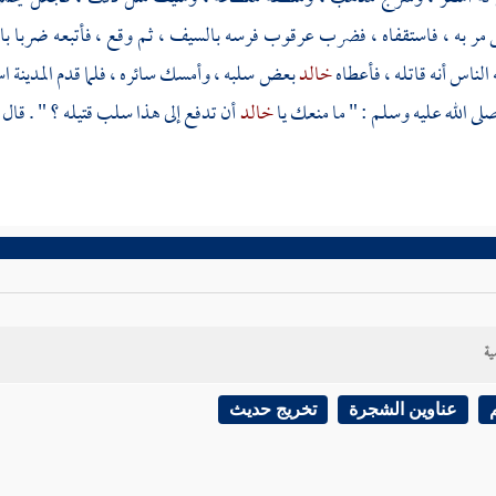
مر به ، فاستقفاه ، فضرب عرقوب فرسه بالسيف ، ثم وقع ، فأتبعه ضربا بالسي
الناس أنه قاتله ، فأعطاه
خالد
بعض سلبه ، وأمسك سائره ، فلما قدم
المدينة
اس
لى الله عليه وسلم : " ما منعك يا
خالد
أن تدفع إلى هذا سلب قتيله ؟ " . قال :
ية
عناوين الشجرة
تخريج حديث