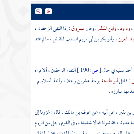
،
وداود
،
وابن المنذر
. وقال
مسروق
: إذا التقى الزحفان ،
د العزيز
،
وأبو بكر بن أبي مريم
السلب للقاتل ، ما لم تمتد
ي أخذ سلبه في حال
[
ص:
190 ]
التقاء الزحفين ، ألا تراه
س
: فقتل
أبو طلحة
يومئذ عشرين رجلا ، وأخذ أسلابهم .
دمها مبارزة .
 بن نفير
، عن أبيه ، عن
عوف بن مالك
. قال : غزونا إلى
ينا عدونا ، فقاتلونا قتالا شديدا ، وفي القوم رجل من
الروم
لى القوم ، ويغري بهم ، فلم يزل
المددي
يحتال لذلك