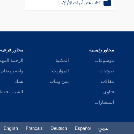
كتاب عتق أمهات الأولاد
محاور رئيسية
محاور فرعية
موسوعات
المكتبة
الرحمة المهد
صوتيات
المواريث
واحة رمضان
مقالات
بنين وبنات
نسك
فتاوى
للشباب فقط
استشارات
عربي
Español
Deutsch
Français
English