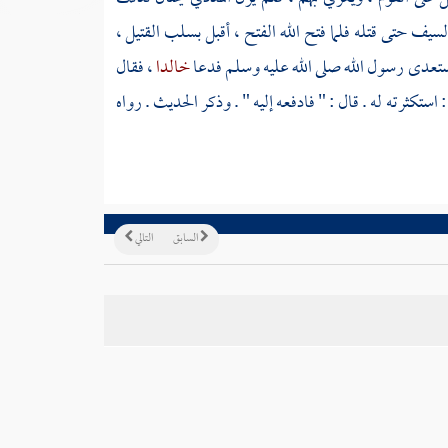
ف حتى قتله فلما فتح الله الفتح ، أقبل بسلب القتيل ،
تعدى رسول الله صلى الله عليه وسلم فدعا
خالدا
، فقال
 استكثرته له . قال : " فادفعه إليه " . وذكر الحديث . رواه
السابق
التالي