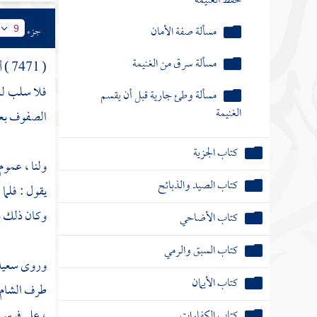
حفظ الغنيمة
مسألة صفة الأمان
جزء
9
مسألة سرق من الغنيمة
( 7471 ) أن
فلا سلب له 
مسألة وطئ جارية قبل أن يقسم
الغنيمة
الصفوف بعض
كتاب الجزية
ولنا ، عموم
كتاب الصيد والذبائح
يقول : فلما
وكان ذلك بع
كتاب الأضاحي
كتاب السبق والرمي
وروى
سعي
كتاب الأيمان
طرف
الشام
، على فرس 
كتاب الكفارات