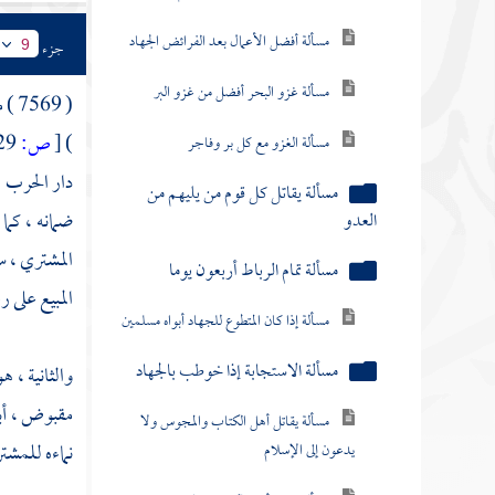
مسألة أفضل الأعمال بعد الفرائض الجهاد
جزء
9
مسألة غزو البحر أفضل من غزو البر
( 7569 ) مسألة ; قال : ( ومن اشترى من المغنم في بلاد
)
[
ص:
229 ]
مسألة الغزو مع كل بر وفاجر
دار الحرب ،
مسألة يقاتل كل قوم من يليهم من
ضمانه ، كما
العدو
المشتري ، س
مسألة تمام الرباط أربعون يوما
المبيع على 
مسألة إذا كان المتطوع للجهاد أبواه مسلمين
مسألة الاستجابة إذا خوطب بالجهاد
والثانية ، 
مقبوض ، أبي
مسألة يقاتل أهل الكتاب والمجوس ولا
نماءه للمشت
يدعون إلى الإسلام