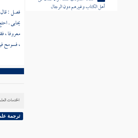
أهل الكتاب وغيرهم دون الرجال
فصل : قال
مسألة ينفل الإمام ومن استخلفه
يحابى . احتج
معروفا ، فقا
مسألة يرد من نفل على من معه في السرية
، فسومح فيه
مسألة من قتل منا أحدا منهم مقبلا على
القتال
مسألة للقاتل سلب ما على الدابة وما
عليها من آلتها من السلب
مسألة أمان الرجل والمرأة
الخدمات العلم
مسألة طلب الأمان ليفتح الحصن
ترجمة علم
مسألة دخل إلى أرضهم من الغزاة فارسا
فنفق فرسه