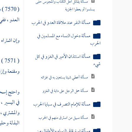
مسألة يقاتل أهل الكتاب والمجوس حتى
( 0
يسلموا أو يعطوا الجزية
العدو ، ففي 
مسألة النفر عند ملاقاة العدو في الحرب
مسألة دخول النساء مع المسلمين في
وإن اشتراه م
الحرب
مسألة استئذان الأمير في الغزو في كل
( 7571 ) فصل : قال
شيء
ومقنعة وإزا
مسألة أعطي شيئا يستعين به في غزاته
مسألة حمل الرجل على دابة في الغزو
واحتج
إسح
في اليسير ،
مسألة للإمام التصرف في سبايا الحرب
والمشتري ، ك
مسألة سبيل من استرق منهم في الحرب
البذلة وحلية
مسألة استرقاق النساء والأطفال من