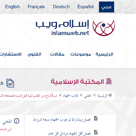
عربي
Español
Deutsch
Français
English
كتاب الديات
كتاب قتال أهل البغي
كتاب المرتد
كتاب الحدود
الرئيسية
موسوعات
مقالات
الفتوى
الاستشارات
كتاب قطاع الطريق
كتاب الأشربة
المكتبة الإسلامية
كتب
كتاب الجهاد
الرئيسية
المغني
كتاب الجهاد
مسألة باع من المغنم شيئا قبل قسمه لمصلحة الم
فصل ويتعين الجهاد في ثلاثة مواضع
فصل ويشترط لوجوب الجهاد سبعة شروط
المغني
ابن قدامة
فصل أقل الجهاد مرة في كل عام