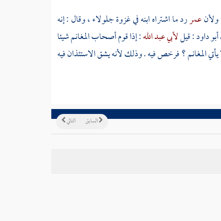
، ولأن
عمر
رد ما اشتراه ابنه في غزوة
جلولاء
، وقال : إنه
أبو داود
: قيل
لأبي عبد الله
: إذا قوم أصحاب المغانم شيئا
لا يأتي المغانم ؟ فرخص فيه . وذلك لأنه يشق الاستئذان فيه
السابق
التالي