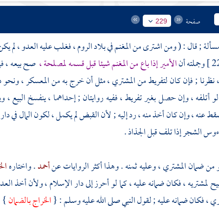
صفحة
229
الروم
، فغلب عليه العدو ، لم يكن
وجملته أن
الأمير إذا باع من المغنم شيئا قبل قسمه لمصلحة ،
صح بيعه ، فإن
 نظرنا ; فإن كان لتفريط من المشتري ، مثل أن خرج به من المعسكر ، ونحو 
 لو أتلفه ، وإن حصل بغير تفريط ، ففيه روايتان ; إحداهما ، ينفسخ البيع ،
قط عنه ، وإن كان أخذ منه ، رد إليه ; لأن القبض لم يكمل ، لكون المال في دار
رءوس الشجر إذا تلف قبل الجذاذ .
هو من ضمان المشتري ، وعليه ثمنه . وهذا أكثر الروايات عن
أحمد
. واختاره
ال
ح لمشتريه ، فكان ضمانه عليه ، كما لو أحرز إلى دار الإسلام ، ولأن أخذ العد
ري ، فكان ضمانه عليه ; لقول النبي صلى الله عليه وسلم : {
الخراج بالضمان
} .