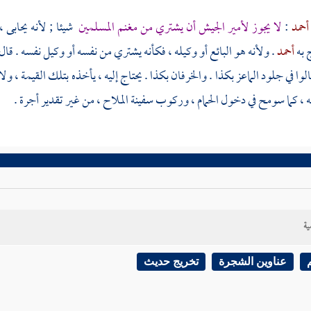
أحمد
:
لا يجوز لأمير الجيش أن يشتري من مغنم المسلمين
شيئا ; لأنه يحابى 
 به
أحمد
. ولأنه هو البائع أو وكيله ، فكأنه يشتري من نفسه أو وكيل نفسه . قال
لوا في جلود الماعز بكذا . والخرفان بكذا . يحتاج إليه ، يأخذه بتلك القيمة ، و
 ، كما سومح في دخول الحمام ، وركوب سفينة الملاح ، من غير تقدير أجرة .
ية
عناوين الشجرة
تخريج حديث