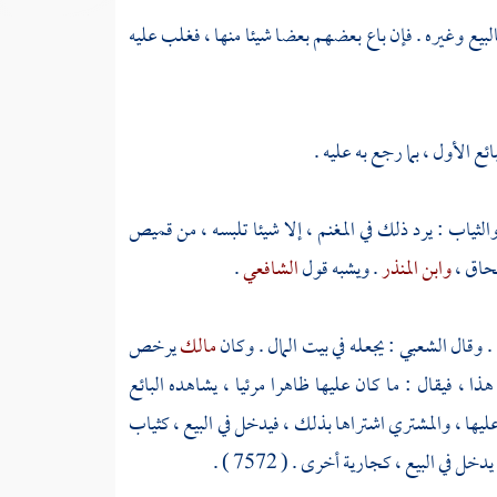
بالبيع وغيره . فإن باع بعضهم بعضا شيئا منها ، فغلب عليه
ئع الأول ، بما رجع به عليه .
الثياب : يرد ذلك في المغنم ، إلا شيئا تلبسه ، من قميص
حاق
،
وابن المنذر
. ويشبه قول
الشافعي
.
. وقال
الشعبي
: يجعله في بيت المال . وكان
مالك
يرخص
ا ، فيقال : ما كان عليها ظاهرا مرئيا ، يشاهده البائع
 عليها ، والمشتري اشتراها بذلك ، فيدخل في البيع ، كثياب
في البيع ، كجارية أخرى . ( 7572 ) .