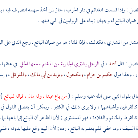
757 ) فصل : وإذا قسمت الغنائم في دار الحرب ، جاز لمن أخذ سهمه التصرف فيه ، 
ضمان البائع له وجهان ; بناء على الروايتين في التي قبلها .
شتر من المشتري ، فكذلك ، فإذا قلنا : هو من ضمان البائع . رجع الثاني على البا
أحمد
، في
الرجل يشتري الجارية من المغنم ، معها الحلي
في عنقها و
ر . وهذا قول
حكيم بن حزام
،
ومكحول
،
ويزيد بن أبي مالك
،
والمتوكل
،
وإس
اق
بقول النبي صلى الله عليه وسلم : {
من باع عبدا ، وله مال ، فماله للبائع
} 
 كالقرطين وأشباههما ، ولا يرى ذلك في الكثير . ويمكن أن يفصل القول في هذ
القرط والخاتم والقلادة ، فهو للمشتري ; لأن الظاهر أن البائع إنما باعها بما
 السيف ، وما خفي فلم يعلم به البائع ، رده ; لأن البيع وقع عليها بدونه ، فلم يدخل 