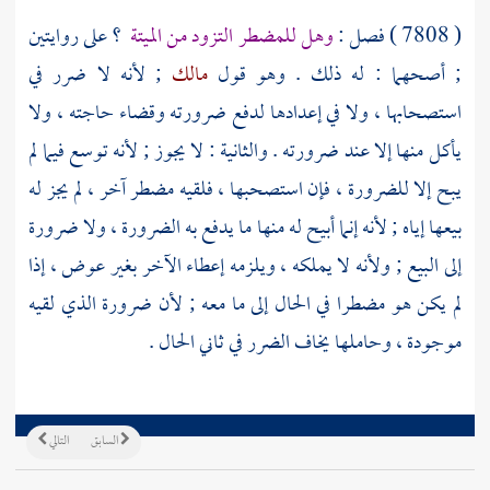
( 7808 ) فصل :
وهل للمضطر التزود من الميتة
؟ على روايتين
; أصحهما : له ذلك . وهو قول
مالك
; لأنه لا ضرر في
استصحابها ، ولا في إعدادها لدفع ضرورته وقضاء حاجته ، ولا
يأكل منها إلا عند ضرورته . والثانية : لا يجوز ; لأنه توسع فيما لم
يبح إلا للضرورة ، فإن استصحبها ، فلقيه مضطر آخر ، لم يجز له
بيعها إياه ; لأنه إنما أبيح له منها ما يدفع به الضرورة ، ولا ضرورة
إلى البيع ; ولأنه لا يملكه ، ويلزمه إعطاء الآخر بغير عوض ، إذا
لم يكن هو مضطرا في الحال إلى ما معه ; لأن ضرورة الذي لقيه
موجودة ، وحاملها يخاف الضرر في ثاني الحال .
السابق
التالي