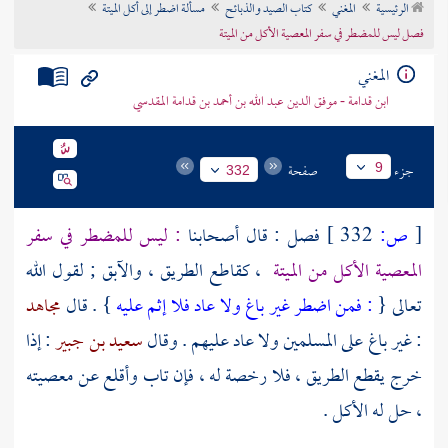
الرئيسية
المغني
كتاب الصيد والذبائح
مسألة اضطر إلى أكل الميتة
تراجم الأعلام
فصل ليس للمضطر في سفر المعصية الأكل من الميتة
المغني
ابن قدامة - موفق الدين عبد الله بن أحمد بن قدامة المقدسي
جزء
صفحة
9
332
[
ص:
332 ]
فصل : قال أصحابنا
: ليس للمضطر في سفر
المعصية الأكل من الميتة
، كقاطع الطريق ، والآبق ; لقول الله
تعالى {
: فمن اضطر غير باغ ولا عاد فلا إثم عليه
} . قال
مجاهد
: غير باغ على المسلمين ولا عاد عليهم . وقال
سعيد بن جبير
: إذا
خرج يقطع الطريق ، فلا رخصة له ، فإن تاب وأقلع عن معصيته
، حل له الأكل .