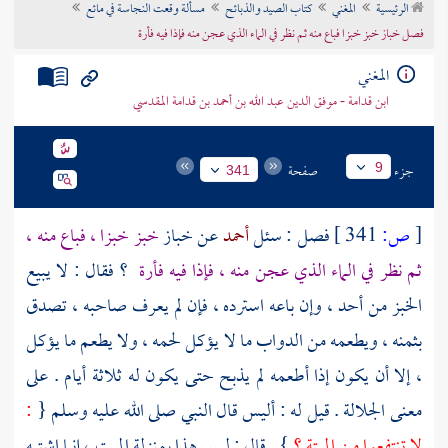
الرئيسية
المغني
كتاب الصيد والذبائح
مسألة وقعت النجاسة في مائع
تراجم الأعلام
فصل خباز خبز خبزا فباع منه ثم نظر في الماء الذي عجن منه فإذا فيه فأرة
المغني
ابن قدامة - موفق الدين عبد الله بن أحمد بن قدامة المقدسي
جزء
صفحة
9
341
[
ص:
341 ]
فصل : سئل
أحمد
عن خباز
خبز خبزا ، فباع منه ،
ثم نظر في الماء الذي عجن منه ، فإذا فيه فأرة
؟ فقال : لا يبيع
الخبز من أحد ، وإن باعه استرده ، فإن لم يعرف صاحبه ، تصدق
بثمنه ، ويطعمه من الدواب ما لا يؤكل لحمه ، ولا يطعم ما يؤكل
، إلا أن يكون إذا أطعمه لم يذبح حتى يكون له ثلاثة أيام . على
معنى الجلالة . قيل له : أليس قال النبي صلى الله عليه وسلم {
:
لا تنتفعوا من الميتة ؟
} . قال : ليس هذا بمنزلة الميت ، إنما اشتبه