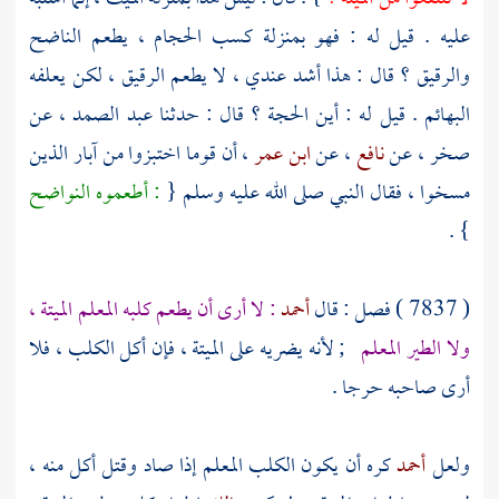
عليه . قيل له : فهو بمنزلة كسب الحجام ، يطعم الناضح
والرقيق ؟ قال : هذا أشد عندي ، لا يطعم الرقيق ، لكن يعلفه
البهائم . قيل له : أين الحجة ؟ قال : حدثنا
عبد الصمد
، عن
صخر
، عن
نافع
، عن
ابن عمر
، أن قوما اختبزوا من آبار الذين
مسخوا ، فقال النبي صلى الله عليه وسلم {
: أطعموه النواضح
} .
( 7837 ) فصل : قال
أحمد
: لا أرى أن يطعم كلبه المعلم الميتة ،
ولا الطير المعلم
; لأنه يضريه على الميتة ، فإن أكل الكلب ، فلا
أرى صاحبه حرجا .
ولعل
أحمد
كره أن يكون الكلب المعلم إذا صاد وقتل أكل منه ،