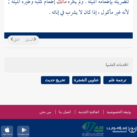
لتضريته بإطعامه الميتة . ولم يكره
مالك
إطعام كلبه وطيره الميتة ;
لأنه غير مأكول ، إذا كان لا يشرب في إنائه .
السابق
التالي
الخدمات العلمية
ترجمة علم
عناوين الشجرة
تخريج حديث
وثيقة الخصوصية
اتفاقية الخدمة
اتصل بنا
من نحن