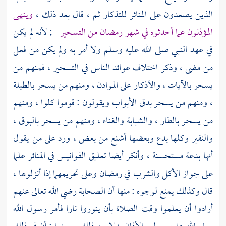
الذين يصعدون على المنائر للتذكار ثم ، قال بعد ذلك ،
وينهى
المؤذنون عما أحدثوه في شهر رمضان من التسحير
; لأنه لم يكن
في عهد النبي صلى الله عليه وسلم ولا أمر به ولم يكن من فعل
من مضى ، وذكر اختلاف عوائد الناس في التسحير ، فمنهم من
يسحر بالآيات ، والأذكار على الموادن ، ومنهم من يسحر بالطبلة
، ومنهم من يسحر بدق الأبواب ويقولون : قوموا كلوا ، ومنهم
من يسحر بالطار ، والشبابة والغناء ، ومنهم من يسحر بالبوق ،
والنفير وكلها بدع وبعضها أشنع من بعض ، ورد على من يقول
أنها بدعة مستحسنة ، وأنكر أيضا تعليق الفوانيس في المنائر علما
على جواز الأكل والشرب في رمضان وعلى تحريمهما إذا أنزلوها ،
قال وكذلك يمنع لوجوه : منها أن الصحابة رضي الله تعالى عنهم
أرادوا أن يعلموا وقت الصلاة بأن ينوروا نارا فأمر رسول الله