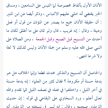
الأذان الأول بألفاظ مخصوصة لما التبس على السامعين ، ومساق
الخبر يقتضي أنه خشي عليهم الالتباس ، وذكر أيضا عن
ابن المنير
: أن حقيقة الأذان جميع ما يصدر عن المؤذن من قول أو فعل
وهيئة ، وقال : إنه غريب ، قال ولو كان على ما أطلق لكان ما
أحدث من
التسبيح قبل الصبح وقبل الجمعة
، ومن الصلاة على
النبي صلى الله عليه وسلم من جملة الأذان وليس كذلك لا لغة
ولا شرعا انتهى .
والحاصل أن التسبيح والتذكير محدث قطعا وإنما الخلاف هل هو
بدعة حسنة أو مكروهة ؟ فقال كثير من العلماء : إنه بدعة حسنة
في آخر الليل ، واختلفوا في فعله في نصف الليل كما تقدم والله
تعالى أعلم ، ورد
السخاوي
على
البقاعي
في قوله : إن حديث
الترمذي
صحيح ، وقال : إنه ليس في نسخته من
الترمذي
أنه