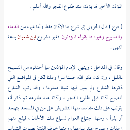
المؤذن الأخير لها يؤذن عند طلوع الفجر والله أعلم .
( فرع ) قال
الجزولي
إنما شرع لها الأذان فقط وأما غيره من
الدعاء
والتسبيح وغيره مما يقوله المؤذنون
فغير مشروع
ابن شعبان
بدعة
انتهى .
وقال في المدخل : وينهى الإمام المؤذنين عما أحدثوه من التسبيح
بالليل ، وإن كان ذكر الله حسنا سرا وعلنا لكن في المواضع التي
ذكرها الشارع ولم يعين فيها شيئا معلوما ، وقد رتب الشارع
للصبح أذانا قبل طلوع الفجر ، وأذانا عند طلوعه ثم ذكر أنه
يترتب على ذلك مفاسد منها التشويش على من في المسجد يتهجد
أو يقرأ ، ومنها اجتماع العوام لسماع تلك الألحان ، فيقع منهم
زعقات وصياح عند سماعها ، ومنها خوف الفتنة بصوت الشباب