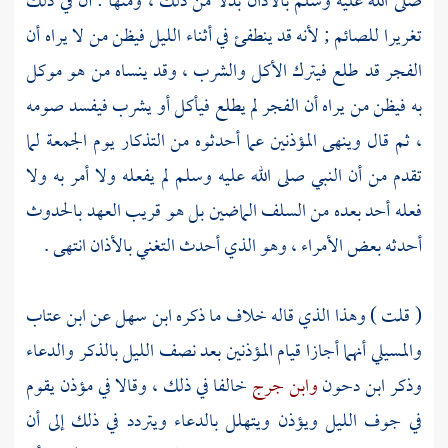
صلى الله عليه وسلم بالأذان بدلا من ذلك ، ومنها : أن في ذلك
تغريرا للصائم ; لأنه قد ينطفئ في أثناء الليل فيظن من لا يراه أن
الفجر قد طلع فيترك الأكل والشرب ، وقد ينساه من هو موكل
به فيظن من يراه أن الفجر لم يطلع فيأكل أو يشرب فيفسد صومه
، ثم قال وينهى المؤذنين عما أحدثوه من التذكار يوم الجمعة لما
تقدم من أن النبي صلى الله عليه وسلم لم يفعله ولا أمر به ولا
فعله أحد بعده من السلف الماضين بل هو قريب العهد بالحدوث
أحدثه بعض الأمراء ، وهو الذي أحدث التغني بالأذان انتهى .
(
قلت
) وهذا الذي قاله خلاف ما ذكره
ابن سهل
عن
ابن عتاب
والمسيلي
أنهما أجازا قيام المؤذنين بعد نصف الليل بالذكر والدعاء
وذكر
ابن دحون
وابن جرج
خالفا في ذلك ، وقالا في مؤذن يقوم
في جوف الليل ويؤذن ويتهلل بالدعاء ويتردد في ذلك إلى أن