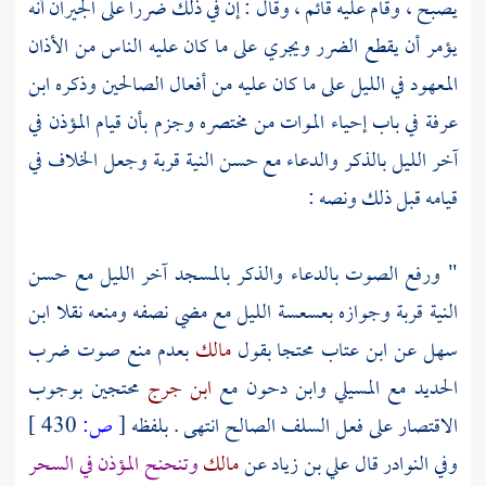
يصبح ، وقام عليه قائم ، وقال : إن في ذلك ضررا على الجيران أنه
يؤمر أن يقطع الضرر ويجري على ما كان عليه الناس من الأذان
المعهود في الليل على ما كان عليه من أفعال الصالحين وذكره
ابن
عرفة
في باب إحياء الموات من مختصره وجزم بأن قيام المؤذن في
آخر الليل بالذكر والدعاء مع حسن النية قربة وجعل الخلاف في
قيامه قبل ذلك ونصه :
" ورفع الصوت بالدعاء والذكر بالمسجد آخر الليل مع حسن
النية قربة وجوازه بعسعسة الليل مع مضي نصفه ومنعه نقلا
ابن
سهل
عن
ابن عتاب
محتجا بقول
مالك
بعدم منع صوت ضرب
الحديد مع
المسيلي
وابن دحون
مع
ابن جرج
محتجين بوجوب
الاقتصار على فعل السلف الصالح انتهى . بلفظه
[
ص:
430 ]
وفي النوادر قال
علي بن زياد
عن
مالك
وتنحنح المؤذن في السحر