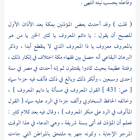
وفاعله بحسب نيته انتهى .
(
قلت
) وقد أحدث بعض المؤذنين
بمكة
بعد الأذان الأول
للصبح أن يقول : يا دائم المعروف يا كثير الخير يا من هو
بالمعروف معروف يا ذا المعروف الذي لا ينقطع أبدا ، وذكر
البرهان البقاعي
أنه حصل بين فقهاء
مكة
اختلاف في إنكار ذلك ،
وفتنة عظيمة بحيث كادوا يقتتلون ثم إنه أحدث في
مصر
في سنة
إحدى وسبعين ، وأنكر ذلك وبالغ في ذلك فألف فيه جزءا سماه
[
ص:
431 ]
القول المعروف في مسألة يا دايم المعروف } ،
وخالفه الحافظ
السخاوي
وألف جزءا في الرد عليه سماه { القول
المألوف في الرد على منكر المعروف } ، وقال فيه بعد كلام كثير :
فعلم أن المؤذن قد أتى بسنة شريفة ، وهي الدعاء في هذا الوقت
المرجو الإجابة ، وكونه جهر به ملتحق بالمواطن التي جاءت