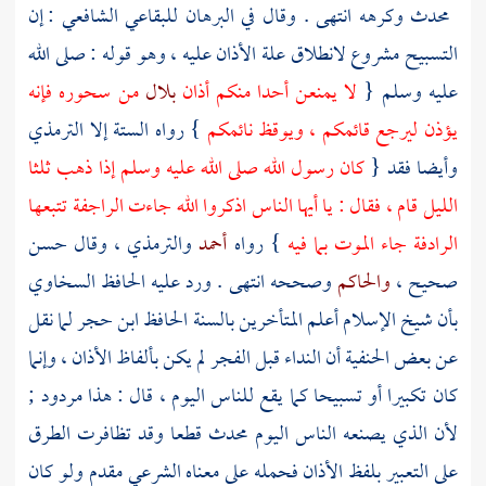
محدث وكرهه انتهى . وقال في البرهان
للبقاعي الشافعي
: إن
التسبيح مشروع لانطلاق علة الأذان عليه ، وهو قوله : صلى الله
عليه وسلم {
لا يمنعن أحدا منكم أذان
بلال
من سحوره فإنه
يؤذن ليرجع قائمكم ، ويوقظ نائمكم
} رواه الستة إلا
الترمذي
وأيضا فقد {
كان رسول الله صلى الله عليه وسلم إذا ذهب ثلثا
الليل قام ، فقال : يا أيها الناس اذكروا الله جاءت الراجفة تتبعها
الرادفة جاء الموت بما فيه
} رواه
أحمد
والترمذي
، وقال حسن
صحيح ،
والحاكم
وصححه انتهى . ورد عليه الحافظ
السخاوي
بأن شيخ الإسلام أعلم المتأخرين بالسنة الحافظ
ابن حجر
لما نقل
عن بعض الحنفية أن النداء قبل الفجر لم يكن بألفاظ الأذان ، وإنما
كان تكبيرا أو تسبيحا كما يقع للناس اليوم ، قال : هذا مردود ;
لأن الذي يصنعه الناس اليوم محدث قطعا وقد تظافرت الطرق
على التعبير بلفظ الأذان فحمله على معناه الشرعي مقدم ولو كان