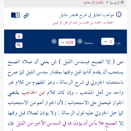
الرئيسية
المكتبة الإسلامية
تراجم الأعلام
مواهب الجليل في شرح مختصر خليل
الحطاب - محمد بن محمد بن عبد الرحمن الرعينى
جزء
صفحة
1
429
ص ( إلا الصبح فبسدس الليل ) ش يعني أن صلاة الصبح
يستحب أن يقدم أذانها قبل وقتها بمقدار سدس الليل كما صرح
باستحبابه
الجزولي
في شرح الرسالة ، وهو المفهوم من كلام غير
واحد من أهل المذهب ، وإن كان كلام
ابن الحاجب
يقتضي
الجواز فيحمل على الاستحباب ; لأن الجواز أعم من الاستحباب
كما حمل
الجزولي
عليه قول الرسالة : ولا يؤذن لصلاة قبل وقتها
إلا
الصبح فلا بأس أن يؤذن لها في السدس الأخير من الليل
فإن