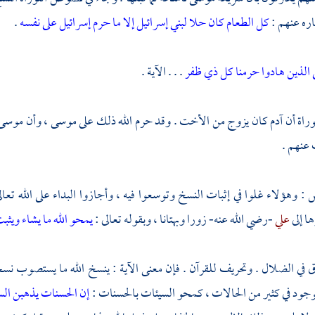
اره عنهم :
كل الطعام كان حلا لبني إسرائيل إلا ما حرم إسرائيل على نفسه
.
 الذين هادوا حرمنا كل ذي ظفر
. . . الآية .
وراة أن
آدم
كان يزوج من الأخت . وقد حرم الله ذلك على
موسى
، وأن
موسى
 عنهم .
ض
: وهؤلاء غلوا في إثبات النسخ وتوسعوا فيه ، وأجازوا البداء على الله تع
ا إلى
علي
-رضي الله عنه- زورا وبهتانا ، وبقوله تعالى :
يمحو الله ما يشاء ويثب
في الضلال . وتحريف للقرآن . فإن معنى الآية : ينسخ الله ما يستصوب نسخه
جود في كثير من الحالات ، كمحو السيئات بالحسنات :
إن الحسنات يذهبن ال