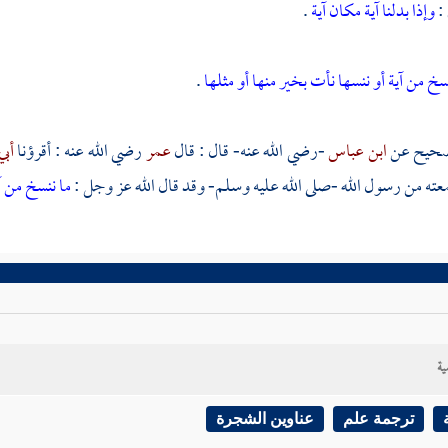
 :
وإذا بدلنا آية مكان آية
.
سخ من آية أو ننسها نأت بخير منها أو مثلها
.
صحيح عن
ابن عباس
-رضي الله عنه- قال : قال
عمر
رضي الله عنه : أقرؤنا
أبي
عته من رسول الله -صلى الله عليه وسلم- وقد قال الله عز وجل :
ما ننسخ من آ
ية
ترجمة علم
عناوين الشجرة