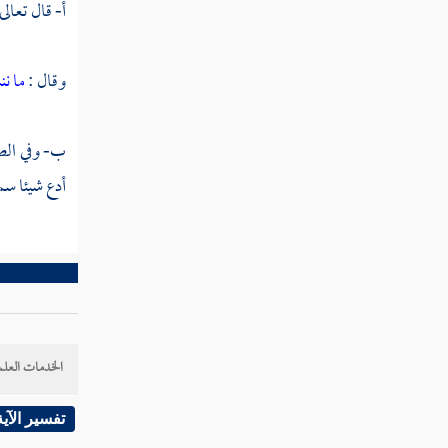
أ- قال تعالى
وقال :
ما نن
ب- وفي ال
أدع شيئا سم
الخدمات العلم
تفسير الآية