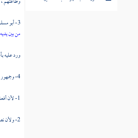
وطاعتهم ، و
أشهر الكتب المؤلفة في التفسير
3-
أبو مسل
بالرأي
من بين يديه
أشهر كتب التفسير في العصر
ورد عليه بأن
الحديث
4- وجمهور العلماء : على جواز النسخ عقلا ووقوعه شرعا لأدلة :
تفسير الفقهاء
تراجم لبعض مشاهير المفسرين
1- لأن أفعال الله لا تعلل بالأغراض ، فله أن يأمر بالشيء في وقت وينسخه بالنهي عنه في وقت ، وهو أعلم بمصالح العباد .
2- ولأن نصوص الكتاب والسنة دالة على جواز النسخ ووقوعه :