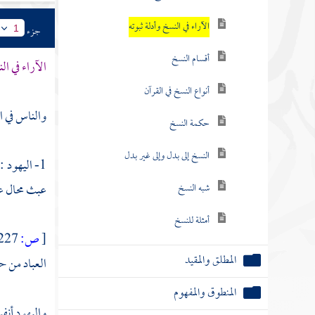
الآراء في النسخ وأدلة ثبوته
جزء
1
أقسام النسخ
الآراء في ال
أنواع النسخ في القرآن
والناس في ا
حكمة النسخ
النسخ إلى بدل وإلى غير بدل
1- اليهود 
عبث محال عل
شبه النسخ
أمثلة للنسخ
[
ص:
227 ]
المطلق والمقيد
العباد من ح
المنطوق والمفهوم
واليهود أنف