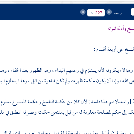
صفحة
227
نسخ وأدلة ثبوته
لنسخ على أربعة أقسام :
: وهؤلاء ينكرونه لأنه يستلزم في زعمهم البداء ، وهو الظهور بعد الخفاء ، و
ى الله ، وإما أن يكون لحكمة ظهرت ولم تكن ظاهرة من قبل ، وهذا يستلزم البداء
واستدلالهم هذا فاسد ; لأن كلا من حكمة الناسخ وحكمة المنسوخ معلوم لله
كم إلى حكم لمصلحة معلومة له من قبل بمقتضى حكمته وتصرفه المطلق في ملك
سهم يعترفون بأن شريعة
موسى
ناسخة لما قبلها . وجاء في نصوص التوراة النسخ