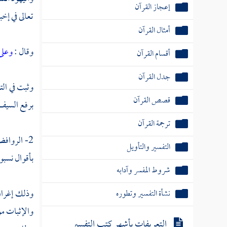
إعجاز القرآن
تعالى في إخب
أمثال القرآن
وقال :
وعلى
أقسام القرآن
جدل القرآن
وثبت في الت
قصص القرآن
برفع السيف
ترجمة القرآن
2-
الرواف
التفسير والتأويل
بأقوال نسبوه
شروط المفسر وآدابه
وذلك إغراق 
نشأة التفسير وتطوره
والإثبات مو
التعريفات بأشهر كتب التفسير