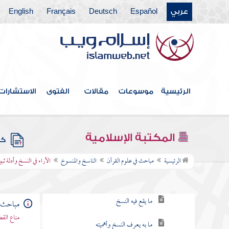
عربي
Español
Deutsch
Français
English
جمع القرآن وترتيبه
نزول القرآن على سبعة أحرف
القراءات والقراء
القواعد التي يحتاج إليها المفسر
الرئيسية
موسوعات
مقالات
الفتوى
الاستشارات
الفرق بين المحكم والمتشابه
العام والخاص
المكتبة الإسلامية
كتب
الناسخ والمنسوخ
الرئيسية
مباحث في علوم القرآن
الناسخ والمنسوخ
الآراء في النسخ وأدلة ثبو
تعريف النسخ وشروطه
ما يقع فيه النسخ
مباحث ف
مناع القط
ما به يعرف النسخ وأهميته