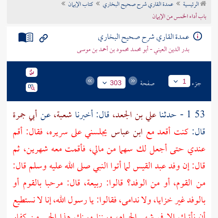
الرئيسية
عمدة القاري شرح صحيح البخاري
كتاب الإيمان
تراجم الأعلام
باب أداء الخمس من الإيمان
عمدة القاري شرح صحيح البخاري
بدر الدين العيني - أبو محمد محمود بن أحمد بن موسى
جزء
صفحة
1
303
53 1 - حدثنا
علي بن الجعد،
قال: أخبرنا
شعبة،
عن
أبي جمرة
قال:
كنت أقعد مع
ابن عباس
يجلسني على سريره، فقال: أقم
عندي حتى أجعل لك سهما من مالي، فأقمت معه شهرين، ثم
قال: إن
وفد عبد القيس
لما أتوا النبي صلى الله عليه وسلم قال:
من القوم، أو من الوفد؟ قالوا:
ربيعة،
قال: مرحبا بالقوم أو
بالوفد غير خزايا، ولا ندامى، فقالوا: يا رسول الله، إنا لا نستطيع
أن نأتيك إلا في شهر الحرام، وبيننا وبينك هذا الحي من كفار