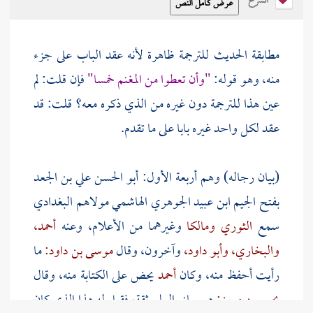
الشرح
مطابقة الحديث للترجمة ظاهرة لأنه عقد الباب على جزء
منه، وهو قوله:
"وأن تعطوا من المغنم خمسا"
فإن قلت: لم
عين هذا للترجمة دون غيره من الذي ذكره معه؟ قلت: قد
عقد لكل واحد غيره بابا على ما تقدم.
(بيان رجاله) وهم أربعة الأول:
أبو الحسن علي بن الجعد
بفتح الجيم ابن عبيد الجوهري الهاشمي مولاهم البغدادي
سمع
الثوري
ومالكا
وغيرهما من الأعلام، وعنه
أحمد،
والبخاري،
وأبو داود،
وآخرون، وقال
موسى بن داود:
ما
رأيت أحفظ منه، وكان
أحمد
يحض على الكتابة منه، وقال
يحيى بن معين:
هو رباني العلم ثقة، فقيل له هذا الذي كان