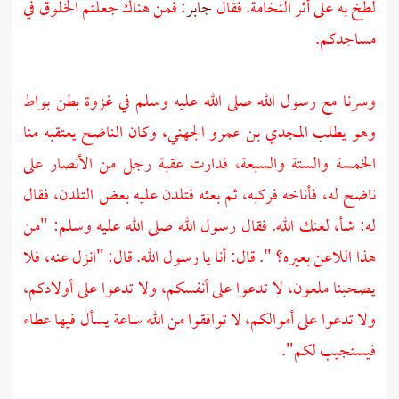
لطخ به على أثر النخامة. فقال
جابر:
فمن هناك جعلتم الخلوق في
مساجدكم.
وسرنا مع رسول الله صلى الله عليه وسلم في غزوة بطن
بواط
وهو يطلب
المجدي بن عمرو الجهني،
وكان الناضح يعتقبه منا
الخمسة والستة والسبعة، فدارت عقبة رجل من
الأنصار
على
ناضح له، فأناخه فركبه، ثم بعثه فتلدن عليه بعض التلدن، فقال
له: شأ، لعنك الله. فقال رسول الله صلى الله عليه وسلم: "من
هذا اللاعن بعيره؟ ". قال: أنا يا رسول الله. قال: "انزل عنه، فلا
يصحبنا ملعون، لا تدعوا على أنفسكم، ولا تدعوا على أولادكم،
ولا تدعوا على أموالكم، لا توافقوا من الله ساعة يسأل فيها عطاء
فيستجيب لكم".