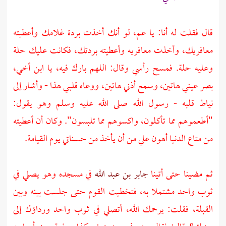
قال فقلت له أنا: يا عم، لو أنك أخذت بردة غلامك وأعطيته
معافريك، وأخذت معافريه وأعطيته بردتك، فكانت عليك حلة
وعليه حلة. فمسح رأسي وقال: اللهم بارك فيه، يا ابن أخي،
بصر عيني هاتين، وسمع أذني هاتين، ووعاه قلبي هذا - وأشار إلى
نياط قلبه - رسول الله صلى الله عليه وسلم وهو يقول:
"أطعموهم مما تأكلون، واكسوهم مما تلبسون". وكان أن أعطيته
من متاع الدنيا أهون علي من أن يأخذ من حسناتي يوم القيامة.
ثم مضينا حتى أتينا
جابر بن عبد الله
في مسجده وهو يصلي في
ثوب واحد مشتملا به، فتخطيت القوم حتى جلست بينه وبين
القبلة، فقلت: يرحمك الله، أتصلي في ثوب واحد ورداؤك إلى