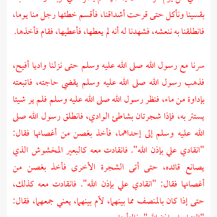
بقسينا ونأكل حتى قرحت أشداقنا، فأقسم خطئها رجل منا يوما،
فانطلقنا به ننعشه، فشهدنا له أنه لم يعطها، فأعطيها، فقام فأخذها.
سرنا مع رسول الله صلى الله عليه وسلم حتى نزلنا واديا أفيح،
فذهب رسول الله صلى الله عليه وسلم يقضي حاجته، فاتبعته
بإداوة من ماء، فنظر رسول الله صلى الله عليه وسلم فلم ير شيئا
يستتر به، فإذا شجرتان بشاطئ الوادي، فانطلق رسول الله صلى
الله عليه وسلم إلى إحداهما، فأخذ بغصن من أغصانها فقال:
"انقادي علي بإذن الله". فانقادت معه كالبعير المخشوش الذي
يصانع قائده، حتى أتى الشجرة الأخرى فأخذ بغصن من
أغصانها فقال: "انقادي علي بإذن الله". فانقادت معه كذلك،
حتى إذا كان بالمنصف مما بينهما، لأم بينهما، يعني جمعهما، فقال: