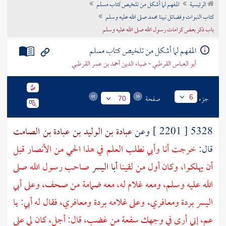
الرئيسية
المفهم لما أشكل من تلخيص كتاب مسلم
تراجم الأعلام
كتاب النبوات وفضائل نبينا محمد صلى الله عليه وسلم
باب ذكر بعض كرامات رسول الله صلى الله عليه وسلم
المفهم لما أشكل من تلخيص كتاب مسلم
أبو العباس القرطبي - ضياء الدين أحمد بن عمر القرطبي
جزء
صفحة
6
70
5328 [ 2201 ] وعن
عبادة بن الوليد بن عبادة بن الصامت
قال:
خرجت أنا وأبي نطلب العلم في هذا الحي من
الأنصار
قبل
أن يهلكوا، وكان أول من لقينا
أبا اليسر
صاحب رسول الله صلى
الله عليه وسلم، ومعه غلام له، معه ضمامة من صحف، وعلى
أبي
اليسر
بردة ومعافري، وعلى غلامه بردة ومعافري، فقال له أبي: يا
عم، إني أرى في وجهك سفعة من غضب، قال: أجل، كان لي على