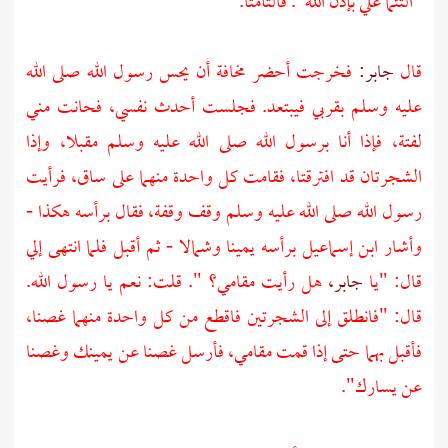
"التئما علي بإذن الله". فالتأمتا.
قال
جابر:
فخرجت أحضر مخافة أن يحس رسول الله صلى الله
عليه وسلم بقربي فيبتعد. فجلست أحدث نفسي، فحانت مني
لفتة، فإذا أنا برسول الله صلى الله عليه وسلم مقبلا، وإذا
الشجرتان قد افترقتا، فقامت كل واحدة منهما على ساق، فرأيت
رسول الله صلى الله عليه وسلم وقف وقفة، فقال برأسه هكذا -
وأشار ابن إسماعيل برأسه يمينا وشمالا - ثم أقبل فلما انتهى إلي
قال: "يا
جابر،
هل رأيت مقامي؟ ". قلت: نعم يا رسول الله.
قال: "فانطلق إلى الشجرتين فاقطع من كل واحدة منهما غصنا،
فأقبل بهما حتى إذا قمت مقامي، فأرسل غصنا عن يمينك وغصنا
عن يسارك".