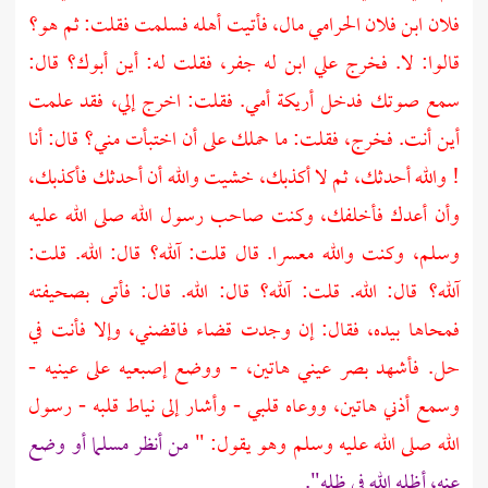
فلان ابن فلان
الحرامي
مال، فأتيت أهله فسلمت فقلت: ثم هو؟
قالوا: لا. فخرج علي ابن له جفر، فقلت له: أين أبوك؟ قال:
سمع صوتك فدخل أريكة أمي. فقلت: اخرج إلي، فقد علمت
أين أنت. فخرج، فقلت: ما حملك على أن اختبأت مني؟ قال: أنا
! والله أحدثك، ثم لا أكذبك، خشيت والله أن أحدثك فأكذبك،
وأن أعدك فأخلفك، وكنت صاحب رسول الله صلى الله عليه
وسلم، وكنت والله معسرا. قال قلت: آلله؟ قال: الله. قلت:
آلله؟ قال: الله. قلت: آلله؟ قال: الله. قال: فأتى بصحيفته
فمحاها بيده، فقال: إن وجدت قضاء فاقضني، وإلا فأنت في
حل. فأشهد بصر عيني هاتين، - ووضع إصبعيه على عينيه -
وسمع أذني هاتين، ووعاه قلبي - وأشار إلى نياط قلبه - رسول
الله صلى الله عليه وسلم وهو يقول: "
من أنظر مسلما أو وضع
عنه، أظله الله في ظله".