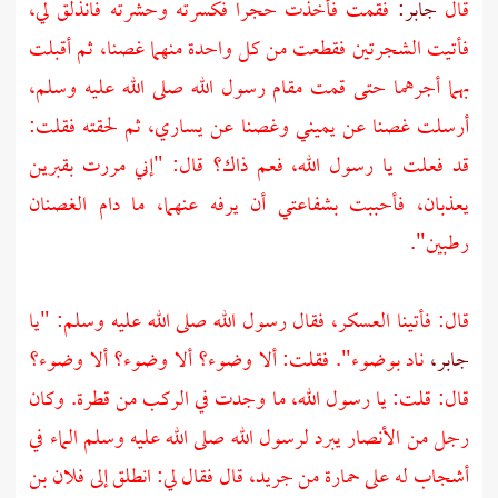
قال
جابر:
فقمت فأخذت حجرا فكسرته وحشرته فانذلق لي،
فأتيت الشجرتين فقطعت من كل واحدة منهما غصنا، ثم أقبلت
بهما أجرهما حتى قمت مقام رسول الله صلى الله عليه وسلم،
أرسلت غصنا عن يميني وغصنا عن يساري، ثم لحقته فقلت:
قد فعلت يا رسول الله، فعم ذاك؟ قال: "إني مررت بقبرين
يعذبان، فأحببت بشفاعتي أن يرفه عنهما، ما دام الغصنان
رطبين".
قال: فأتينا العسكر، فقال رسول الله صلى الله عليه وسلم: "يا
جابر،
ناد بوضوء". فقلت: ألا وضوء؟ ألا وضوء؟ ألا وضوء؟
قال: قلت: يا رسول الله، ما وجدت في الركب من قطرة. وكان
رجل من
الأنصار
يبرد لرسول الله صلى الله عليه وسلم الماء في
أشجاب له على حمارة من جريد، قال فقال لي: انطلق إلى فلان بن