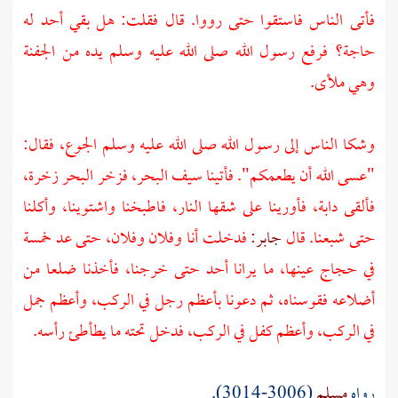
فأتى الناس فاستقوا حتى رووا. قال فقلت: هل بقي أحد له
حاجة؟ فرفع رسول الله صلى الله عليه وسلم يده من الجفنة
وهي ملأى.
وشكا الناس إلى رسول الله صلى الله عليه وسلم الجوع، فقال:
"عسى الله أن يطعمكم". فأتينا سيف البحر، فزخر البحر زخرة،
فألقى دابة، فأورينا على شقها النار، فاطبخنا واشتوينا، وأكلنا
حتى شبعنا. قال
جابر:
فدخلت أنا وفلان وفلان، حتى عد خمسة
في حجاج عينها، ما يرانا أحد حتى خرجنا، فأخذنا ضلعا من
أضلاعه فقوسناه، ثم دعونا بأعظم رجل في الركب، وأعظم جمل
في الركب، وأعظم كفل في الركب، فدخل تحته ما يطأطئ رأسه.
رواه
مسلم
(3006-3014).