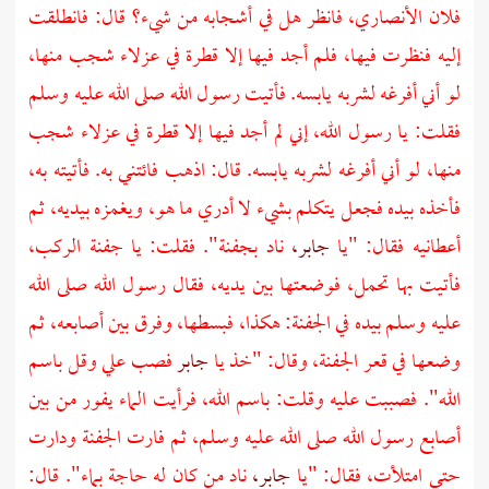
فلان الأنصاري، فانظر هل في أشجابه من شيء؟ قال: فانطلقت
إليه فنظرت فيها، فلم أجد فيها إلا قطرة في عزلاء شجب منها،
لو أني أفرغه لشربه يابسه. فأتيت رسول الله صلى الله عليه وسلم
فقلت: يا رسول الله، إني لم أجد فيها إلا قطرة في عزلاء شجب
منها، لو أني أفرغه لشربه يابسه. قال: اذهب فائتني به. فأتيته به،
فأخذه بيده فجعل يتكلم بشيء لا أدري ما هو، ويغمزه بيديه، ثم
أعطانيه فقال: "يا
جابر،
ناد بجفنة". فقلت: يا جفنة الركب،
فأتيت بها تحمل، فوضعتها بين يديه، فقال رسول الله صلى الله
عليه وسلم بيده في الجفنة: هكذا، فبسطها، وفرق بين أصابعه، ثم
وضعها في قعر الجفنة، وقال: "خذ يا
جابر
فصب علي وقل باسم
الله". فصببت عليه وقلت: باسم الله، فرأيت الماء يفور من بين
أصابع رسول الله صلى الله عليه وسلم، ثم فارت الجفنة ودارت
حتى امتلأت، فقال: "يا
جابر،
ناد من كان له حاجة بماء". قال: