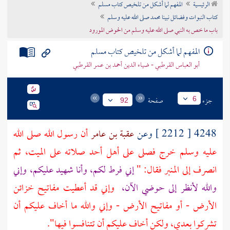
الرئيسية
المفهم لما أشكل من تلخيص كتاب مسلم
تراجم الأعلام
كتاب النبوات وفضائل نبينا محمد صلى الله عليه وسلم
باب ما خص به النبي صلى الله عليه وسلم من الحوض المورود
المفهم لما أشكل من تلخيص كتاب مسلم
أبو العباس القرطبي - ضياء الدين أحمد بن عمر القرطبي
جزء
صفحة
6
92
4248 [ 2212 ] وعن
عقبة بن عامر
أن رسول الله صلى الله
عليه وسلم خرج فصلى على أهل
أحد
صلاته على الميت، ثم
انصرف إلى المنبر فقال: "
إني فرط لكم، وأنا شهيد عليكم، وإني
والله لأنظر إلى حوضي الآن،
وإني قد أعطيت مفاتيح خزائن
الأرض - أو مفاتيح الأرض - وإني والله ما أخاف عليكم أن
تشركوا بعدي، ولكن أخاف عليكم أن تتنافسوا فيها".