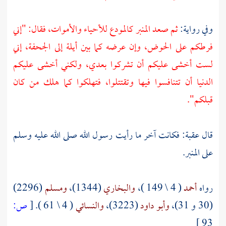
وفي رواية:
ثم صعد المنبر كالمودع للأحياء والأموات، فقال: "إني
فرطكم على الحوض، وإن عرضه كما بين
أيلة
إلى
الجحفة،
إني
لست أخشى عليكم أن تشركوا بعدي، ولكني أخشى عليكم
الدنيا أن تتنافسوا فيها وتقتتلوا، فتهلكوا كما هلك من كان
قبلكم".
قال
عقبة:
فكانت آخر ما رأيت رسول الله صلى الله عليه وسلم
على المنبر.
رواه
أحمد
( 4 \ 149 )،
والبخاري
(1344)،
ومسلم
(2296)
(30 و 31)،
وأبو داود
(3223)،
والنسائي
( 4 \ 61 ).
[
ص:
93 ]