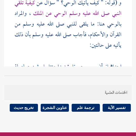
و (قوله: " كيف يأتيك الوحي؟ " سؤال عن
كيفية تلقي
النبي صلى الله عليه وسلم الوحي عن الملك
، والمراد
بالوحي هنا: ما يلقى للنبي صلى الله عليه وسلم من
القرآن والأحكام، فأجاب صلى الله عليه وسلم بأن ذلك
يأتيه على حالتين:
إحداهما: أن يسمع صوتا شديدا متتابعا يشبه صلصلة
الجرس، وهو الناقوس، أو شبهه، وهو الذي تعلقه
العرب في أعناق الإبل لصوته، وقال بعض العلماء: وعلى
الخدمات العلمية
هذا النحو تتلقى الملائكة الوحي عن الله تعالى، كما جاء
في الحديث الصحيح: "
إذا قضى الله الأمر في السماء
تفسير الآية
ترجمة علم
عناوين الشجرة
تخريج حديث
ضربت الملائكة الأرض بأجنحتها خضعانا لقوله، كأنه
سلسلة على صفوان
.