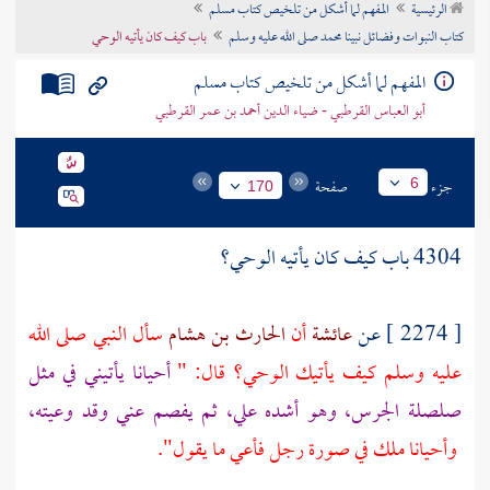
الرئيسية
المفهم لما أشكل من تلخيص كتاب مسلم
تراجم الأعلام
كتاب النبوات وفضائل نبينا محمد صلى الله عليه وسلم
باب كيف كان يأتيه الوحي
المفهم لما أشكل من تلخيص كتاب مسلم
أبو العباس القرطبي - ضياء الدين أحمد بن عمر القرطبي
جزء
صفحة
6
170
4304 باب كيف كان يأتيه الوحي؟
[ 2274 ] عن
عائشة
أن
الحارث بن هشام
سأل النبي صلى الله
عليه وسلم كيف يأتيك الوحي؟ قال: "
أحيانا يأتيني في مثل
صلصلة الجرس، وهو أشده علي، ثم يفصم عني وقد وعيته،
وأحيانا ملك في صورة رجل فأعي ما يقول".