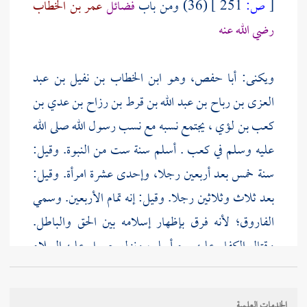
[
ص:
251 ]
(36) ومن باب
فضائل
عمر بن الخطاب
رضي الله عنه
ويكنى:
أبا حفص، وهو ابن الخطاب بن نفيل بن عبد
العزى بن رباح بن عبد الله بن قرط بن رزاح بن عدي بن
كعب بن لؤي
، يجتمع نسبه مع نسب رسول الله صلى الله
عليه وسلم في
كعب
. أسلم سنة ست من النبوة. وقيل:
سنة خمس بعد أربعين رجلا، وإحدى عشرة امرأة. وقيل:
بعد ثلاث وثلاثين رجلا. وقيل: إنه تمام الأربعين. وسمي
الفاروق؛ لأنه فرق بإظهار إسلامه بين الحق والباطل.
وقتال الكفار عليه يوم أسلم، ونزل
جبريل
عليه السلام
على رسول الله صلى الله عليه وسلم فقال: " يا
محمد
!
استبشر أهل السماء بإسلام
عمر
". حفظ له من الحديث
الخدمات العلمية