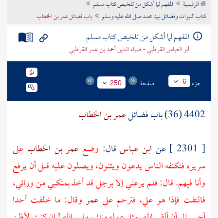
الرئيسية
المفهم لما أشكل من تلخيص كتاب مسلم
تراجم الأعلام
كتاب النبوات وفضائل نبينا محمد صلى الله عليه وسلم
باب فضائل عمر بن الخطاب
المفهم لما أشكل من تلخيص كتاب مسلم
أبو العباس القرطبي - ضياء الدين أحمد بن عمر القرطبي
جزء
صفحة
6
250
4402 (36) باب فضائل
عمر بن الخطاب
[ 2301 ] عن
ابن عباس
قال:
وضع
عمر بن الخطاب
على
سريره فتكنفه الناس يدعون ويثنون، ويصلون عليه قبل أن يرفع
وأنا فيهم. قال: فلم يرعني إلا برجل قد أخذ بمنكبي من ورائي،
فالتفت فإذا هو
علي،
فترحم على
عمر
وقال: ما خلفت أحدا
أحب إلي أن ألقى الله بمثل عمله منك، وايم الله ! إن كنت لأظن