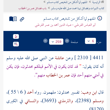
الرئيسية
المفهم لما أشكل من تلخيص كتاب مسلم
تراجم الأعلام
كتاب النبوات وفضائل نبينا محمد صلى الله عليه وسلم
باب فضائل عمر بن الخطاب
المفهم لما أشكل من تلخيص كتاب مسلم
أبو العباس القرطبي - ضياء الدين أحمد بن عمر القرطبي
جزء
صفحة
6
259
4411 [ 2310 ] وعن
عائشة
عن النبي صلى الله عليه وسلم
أنه كان يقول:
"
قد كان يكون في الأمم قبلكم محدثون، فإن يكن
في أمتي منهم أحد فإن
عمر بن الخطاب
منهم".
قال
ابن وهب:
تفسير محدثون: ملهمون. رواه
أحمد
( 6 \ 55 )،
ومسلم
(2398)،
والترمذي
(3693)،
والنسائي
في الكبرى
(8120).