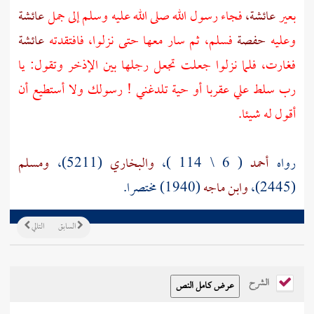
بعير
عائشة،
فجاء رسول الله صلى الله عليه وسلم إلى جمل
عائشة
وعليه
حفصة
فسلم، ثم سار معها حتى نزلوا، فافتقدته
عائشة
فغارت، فلما نزلوا جعلت تجعل رجلها بين الإذخر وتقول: يا
رب سلط علي عقربا أو حية تلدغني ! رسولك ولا أستطيع أن
أقول له شيئا.
رواه
أحمد
( 6 \ 114 )،
والبخاري
(5211)،
ومسلم
(2445)،
وابن ماجه
(1940) مختصرا.
السابق
التالي
الشرح