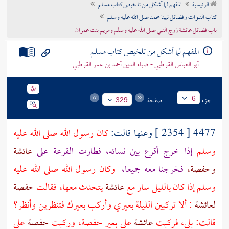
الرئيسية
المفهم لما أشكل من تلخيص كتاب مسلم
تراجم الأعلام
كتاب النبوات وفضائل نبينا محمد صلى الله عليه وسلم
باب فضائل عائشة زوج النبي صلى الله عليه وسلم ومريم بنت عمران
المفهم لما أشكل من تلخيص كتاب مسلم
أبو العباس القرطبي - ضياء الدين أحمد بن عمر القرطبي
جزء
صفحة
6
329
4477 [ 2354 ] وعنها قالت:
كان رسول الله صلى الله عليه
وسلم
إذا خرج أقرع بين نسائه، فطارت القرعة على
عائشة
وحفصة،
فخرجنا معه جميعا،
وكان رسول الله صلى الله عليه
وسلم إذا كان بالليل سار مع
عائشة
يتحدث معها، فقالت
حفصة
لعائشة
: ألا تركبين الليلة بعيري وأركب بعيرك فتنظرين وأنظر؟
قالت: بلى، فركبت
عائشة
على بعير
حفصة،
وركبت
حفصة
على