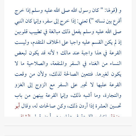
و (قولها: " كان رسول الله صلى الله عليه وسلم إذا خرج
أقرع بين نسائه ") تعني: إذا خرج إلى سفر، وإنما كان النبي
صلى الله عليه وسلم يفعل ذلك مبالغة في تطييب قلوبهن
إذ لم يكن القسم عليه واجبا على الخلاف المتقدم، وليست
القرعة في هذا واجبة عند مالك ؛ لأنه قد يكون لبعض
النساء من الغناء في السفر والمنفعة، والصلاحية ما لا
يكون لغيرها. فتتعين الصالحة لذلك، ولأن من وقعت
القرعة عليها لا تجبر على السفر مع الزوج إلى الغزو
والتجارة، وما أشبه ذلك، وإنما القرعة بينهن من باب
تحسين العشرة إذا أردن ذلك، وكن صالحات له، وقال
أبو
حنيفة
بإيجاب القرعة في هذا، وهو أحد قولي
الشافعي
ومالك
أخذا بظاهر هذا الحديث.