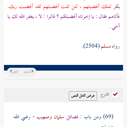
بكر
لعلك أغضبتهم ، لئن كنت أغضبتهم لقد أغضبت ربك.
فأتاهم فقال : يا إخوتاه أغضبتكم ؟ قالوا : لا ، يغفر الله لك يا
أخي .
رواه
مسلم
(2504).
السابق
التالي
الشرح
(69) ومن باب :
فضائل
سلمان
وصهيب
- رضي الله