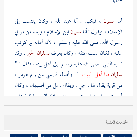
عنهما -
أما
سلمان
، فيكنى :
أبا عبد الله
، وكان ينتسب إلى
الإسلام ، فيقول : أنا
سلمان
ابن الإسلام ، ويعد من موالي
رسول الله ـ صلى الله عليه وسلم ـ ، لأنه أعانه بما كوتب
عليه ، فكان سبب عتقه ، وكان يعرف
بسلمان الخير
، وقد
نسبه النبي ـ صلى الله عليه وسلم ـ إلى أهل بيته ، فقال : "
سلمان
منا أهل البيت
" . وأصله فارسي من
رام هرمز
،
من قرية يقال لها :
جي
. ويقال : بل من
أصبهان
، وكان
أبوه مجوسيا من قوم مجوس ، فنبهه الله لقبح ما كان عليه
أبوه وقومه ، وجعل في قلبه التشوف إلى طلب الحق ،
فهرب بنفسه ، وفر من أرضه إلى أن وصل إلى
الشام
، فلم
الخدمات العلمية
يزل يجول في البلدان ، ويختبر الأديان ، ويستكشف