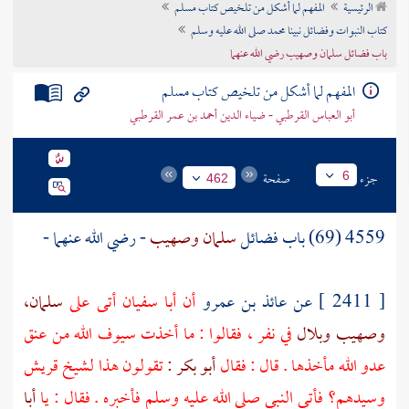
الرئيسية
المفهم لما أشكل من تلخيص كتاب مسلم
تراجم الأعلام
كتاب النبوات وفضائل نبينا محمد صلى الله عليه وسلم
باب فضائل سلمان وصهيب رضي الله عنهما
المفهم لما أشكل من تلخيص كتاب مسلم
أبو العباس القرطبي - ضياء الدين أحمد بن عمر القرطبي
جزء
صفحة
6
462
4559 (69) باب فضائل
سلمان
وصهيب
- رضي الله عنهما -
[ 2411 ] عن
عائذ بن عمرو
أن
أبا سفيان
أتى على
سلمان،
وصهيب
وبلال
في نفر ، فقالوا : ما أخذت سيوف الله من عنق
عدو الله مأخذها . قال : فقال
أبو بكر :
تقولون هذا لشيخ
قريش
وسيدهم؟ فأتى النبي صلى الله عليه وسلم فأخبره . فقال : يا
أبا