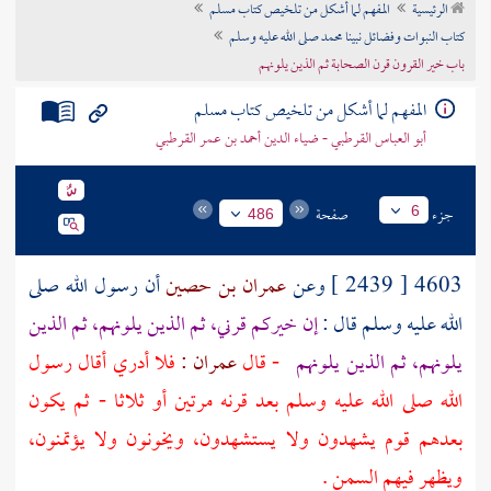
الرئيسية
المفهم لما أشكل من تلخيص كتاب مسلم
تراجم الأعلام
كتاب النبوات وفضائل نبينا محمد صلى الله عليه وسلم
باب خير القرون قرن الصحابة ثم الذين يلونهم
المفهم لما أشكل من تلخيص كتاب مسلم
أبو العباس القرطبي - ضياء الدين أحمد بن عمر القرطبي
جزء
صفحة
6
486
4603 [ 2439 ] وعن
عمران بن حصين
أن رسول الله صلى
الله عليه وسلم قال :
إن خيركم قرني، ثم الذين يلونهم، ثم الذين
يلونهم، ثم الذين يلونهم
- قال
عمران :
فلا أدري أقال رسول
الله صلى الله عليه وسلم بعد قرنه مرتين أو ثلاثا - ثم يكون
بعدهم قوم يشهدون ولا يستشهدون، ويخونون ولا يؤتمنون،
ويظهر فيهم السمن .