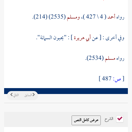
رواه
أحمد
( 4 \ 427 )،
ومسلم
(2535) (214).
وفي أخرى : [ عن
أبي هريرة
] : "يحبون السمانة".
رواه
مسلم
(2534).
[
ص:
487 ]
السابق
التالي
الشرح