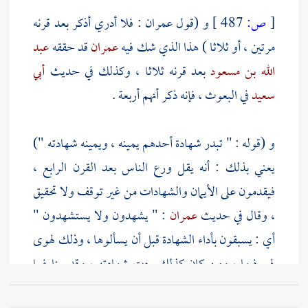
[
ص:
487 ]
و (قول عمران : فلا أدري أذكر بعد قرنه
مرتين ، أو ثلاثا ) هذا الذي شك فيه
عمران
قد حققه
عبد
الله بن مسعود
بعد قرنه ثلاثا ، وكذلك في حديث
أبي
سعيد
في البعوث ، فإنه ذكر أنهم أربعة .
و (قوله : " تبدر شهادة أحدهم يمينه ، ويمينه شهادته ")
يعني بذلك : أنه يقل ورع الناس بعد القرن الرابع ،
فيقدمون على الأيمان والشهادات من غير توقف ولا تحقيق
، وقال في حديث
عمران
: " يشهدون ولا يستشهدون "
أي : يسبقون بأداء الشهادة قبل أن يسألوها ، وذلك لهوى
لهم فيها ، ومن كان كذلك ردت شهادته ، وقد بينا فيما
تقدم مواضع يتعين فيها على الشاهد الأداء وإن لم يسأل ،