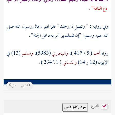
دع الناقة" .
وفي رواية : " وتصل ذا رحمك" فلما أدبر ، قال رسول الله صلى
الله عليه وسلم : "إن تمسك بما أمر به دخل الجنة" .
رواه
أحمد
( 5 \ 417 )،
والبخاري
(5983)،
ومسلم
(13) في
الإيمان (12 و 14)
والنسائي
( 1 \ 234 ) .
السابق
التالي
الشرح