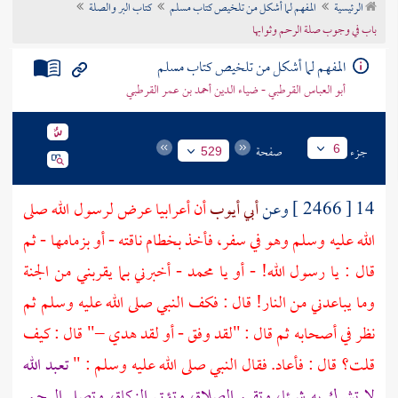
الرئيسية
المفهم لما أشكل من تلخيص كتاب مسلم
كتاب البر والصلة
تراجم الأعلام
باب في وجوب صلة الرحم وثوابها
المفهم لما أشكل من تلخيص كتاب مسلم
أبو العباس القرطبي - ضياء الدين أحمد بن عمر القرطبي
جزء
صفحة
6
529
14 [ 2466 ] وعن
أبي أيوب
أن أعرابيا عرض لرسول الله صلى
الله عليه وسلم وهو في سفر، فأخذ بخطام ناقته - أو بزمامها - ثم
قال : يا رسول الله! - أو يا
محمد
- أخبرني بما يقربني من الجنة
وما يباعدني من النار! قال : فكف النبي صلى الله عليه وسلم ثم
نظر في أصحابه ثم قال : "لقد وفق - أو لقد هدي –" قال : كيف
قلت؟ قال : فأعاد. فقال النبي صلى الله عليه وسلم : "
تعبد الله
لا تشرك به شيئا، وتقيم الصلاة، وتؤتي الزكاة، وتصل الرحم.