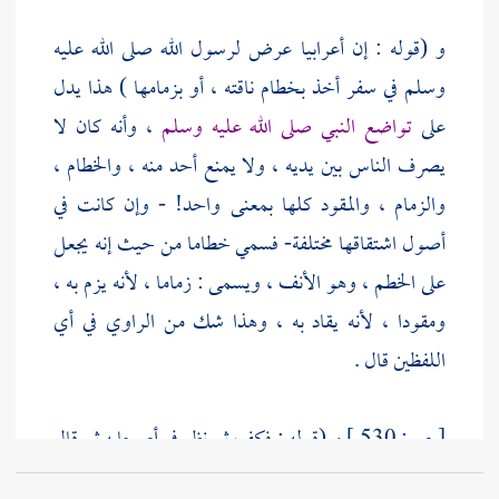
و (قوله : إن أعرابيا عرض لرسول الله صلى الله عليه
وسلم في سفر أخذ بخطام ناقته ، أو بزمامها ) هذا يدل
على
تواضع النبي صلى الله عليه وسلم
، وأنه كان لا
يصرف الناس بين يديه ، ولا يمنع أحد منه ، والخطام ،
والزمام ، والمقود كلها بمعنى واحد! - وإن كانت في
أصول اشتقاقها مختلفة- فسمي خطاما من حيث إنه يجعل
على الخطم ، وهو الأنف ، ويسمى : زماما ، لأنه يزم به ،
ومقودا ، لأنه يقاد به ، وهذا شك من الراوي في أي
اللفظين قال .
[
ص:
530 ]
و (قوله : فكف ثم نظر في أصحابه ثم قال
: لقد وفق ، أو لقد هدي " ) يعني : أنه كف الناقة عن