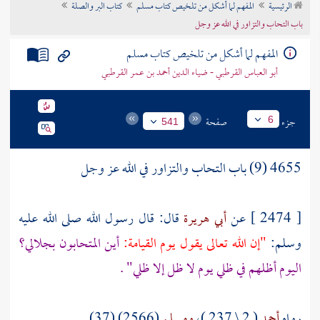
الرئيسية
المفهم لما أشكل من تلخيص كتاب مسلم
كتاب البر والصلة
تراجم الأعلام
باب التحاب والتزاور في الله عز وجل
المفهم لما أشكل من تلخيص كتاب مسلم
أبو العباس القرطبي - ضياء الدين أحمد بن عمر القرطبي
جزء
صفحة
6
541
4655 (9) باب التحاب والتزاور في الله عز وجل
[ 2474 ] عن
أبي هريرة
قال: قال رسول الله صلى الله عليه
وسلم:
"إن الله تعالى يقول يوم القيامة:
أين المتحابون بجلالي؟
اليوم أظلهم في ظلي يوم لا ظل إلا ظلي" .
رواه
أحمد
( 2 \ 237 )،
ومسلم
(2566) (37).