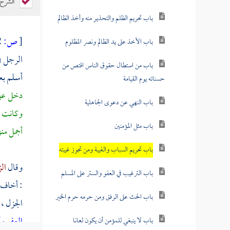
الشرح
باب تحريم الظلم والتحذير منه وأخذ الظالم
[
ص:
572 ]
باب الأخذ على يد الظالم ونصر المظلوم
الرجل في
باب من استطال حقوق الناس اقتص من
أسلم بعد
حسناته يوم القيامة
دخل على
باب النهي عن دعوى الجاهلية
وكانت
باب مثل المؤمنين
أجمل من
باب تحريم السباب والغيبة ومن تجوز غيبته
وقال
ال
باب الترغيب في العفو والستر على المسلم
: أخاف أ
باب الحث على الرفق ومن حرمه حرم الخير
الجزل 
العفو و
باب لا ينبغي للمؤمن أن يكون لعانا