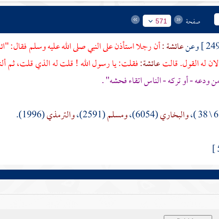
صفحة
571
عائشة :
أن رجلا استأذن على النبي صلى الله عليه وسلم فقال: "ائذ
ان له القول. قالت
عائشة:
فقلت: يا رسول الله ! قلت له الذي قلت، ثم ألن
 من ودعه - أو تركه - الناس اتقاء فحشه" .
والبخاري
(6054)،
ومسلم
(2591)،
والترمذي
(1996).