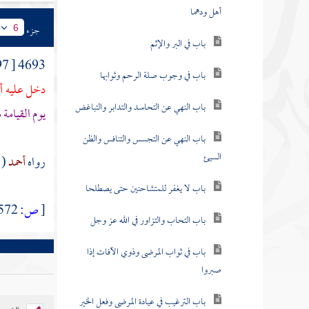
أهل ودهما
جزء
6
باب في البر والإثم
4693 [ 2497 ] وعن
باب في وجوب صلة الرحم وثوابها
دخل عليه أل
باب النهي عن التحاسد والتدابر والتباغض
يوم القيامة
باب النهي عن التجسس والتنافس والظن
السيئ
رواه
أحمد
( 6 \ 38 )،
باب لا يغفر للمتشاحنين حتى يصطلحا
[
ص:
572 ]
باب التحاب والتزاور في الله عز وجل
باب في ثواب المرضى وذوي الآفات إذا
صبروا
باب الترغيب في عيادة المرضى وفعل الخير