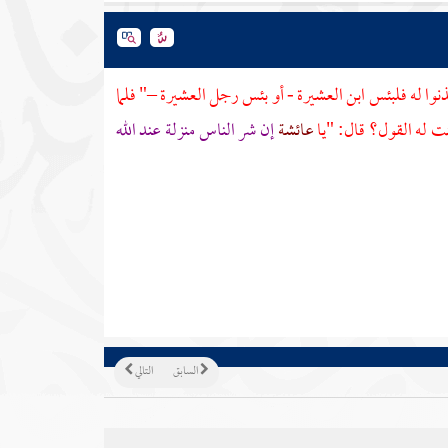
نوا له فلبئس ابن العشيرة - أو بئس رجل العشيرة –" فلما
ت له القول؟ قال: "يا
عائشة
إن شر الناس منزلة عند الله
السابق
التالي