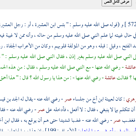
و (قوله صلى الله عليه وسلم : " بئس ابن العشيرة ، أو : رجل العشيرة
 حال غيبته لما علم النبي صلى الله عليه وسلم من حاله ، وأنه ممن لا غيبة في
 الفتح ، وقيل : قبله ، وهو من المؤلفة قلوبهم ، وكان من الأعراب الجفاة . 
 النبي صلى الله عليه وسلم بغير إذن ، فقال النبي صلى الله عليه وسلم : "
عائشة
- رضي الله عنها - مع النبي صلى الله عليه وسلم ، فقال : من هذه الحمير
ها ؟ فقالت
عائشة
- رضي الله عنها - : من هذا يا رسول الله ؟ قال : " هذا أحم
زهري
: كان
لعيينة
ابن أخ من جلساء
عمر
- رضي الله عنه - يقال له
الجد بن قي
ن تتكلم بما لا ينبغي ، فقال : لا أفعل ، فأدخله على
عمر
- رضي الله عنه - فقال
، فغضب
عمر
- رضي الله عنه - غضبا شديدا حتى هم أن يوقع به ، فقال ابن أخيه :
أمر بالعرف وأعرض عن الجاهلين
[الأعراف: 199] وإن هذا من الجاهلين . قال : فخلى عنه