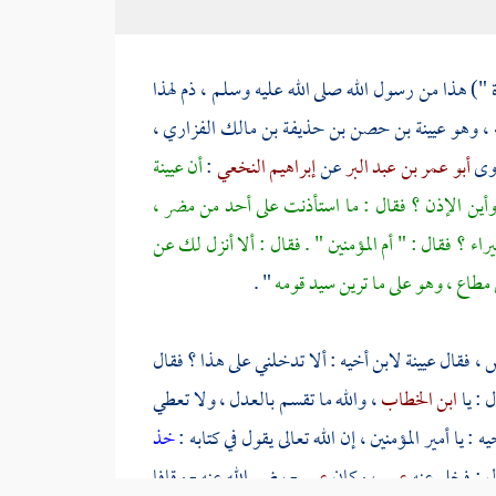
 ") هذا من رسول الله صلى الله عليه وسلم ، ذم لهذا
ه ، وهو
عيينة بن حصن بن حذيفة بن مالك الفزاري
،
روى
أبو عمر بن عبد البر
عن
إبراهيم النخعي
:
أن
عيينة
 وأين الإذن ؟ فقال : ما استأذنت على أحد من
مضر
،
اء ؟ فقال : " أم المؤمنين " . فقال : ألا أنزل لك عن
ق مطاع ، وهو على ما ترين سيد قومه
" .
س
، فقال
عيينة
لابن أخيه : ألا تدخلني على هذا ؟ فقال
 : يا
ابن الخطاب
، والله ما تقسم بالعدل ، ولا تعطي
 يا أمير المؤمنين ، إن الله تعالى يقول في كتابه :
خذ
عمر
، وكان
عمر
- رضي الله عنه - وقافا