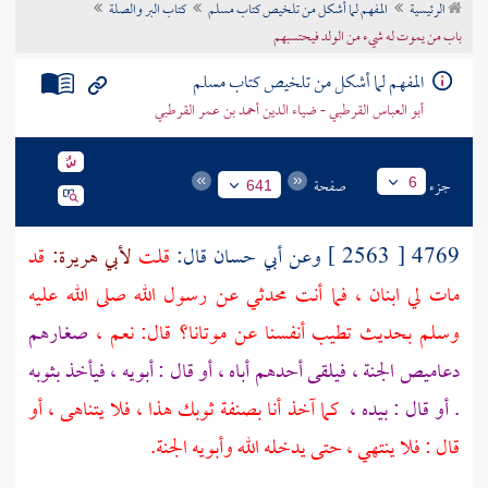
الرئيسية
المفهم لما أشكل من تلخيص كتاب مسلم
كتاب البر والصلة
تراجم الأعلام
باب من يموت له شيء من الولد فيحتسبهم
المفهم لما أشكل من تلخيص كتاب مسلم
أبو العباس القرطبي - ضياء الدين أحمد بن عمر القرطبي
جزء
صفحة
6
641
4769 [ 2563 ] وعن
أبي حسان
قال:
قلت
لأبي هريرة:
قد
مات لي ابنان ، فما أنت محدثي عن رسول الله صلى الله عليه
وسلم بحديث تطيب أنفسنا عن موتانا؟ قال: نعم ،
صغارهم
دعاميص الجنة ، فيلقى أحدهم أباه ، أو قال : أبويه ، فيأخذ بثوبه
. أو قال : بيده ،
كما آخذ أنا بصنفة ثوبك هذا ، فلا يتناهى ، أو
قال : فلا ينتهي ، حتى يدخله الله وأبويه الجنة.