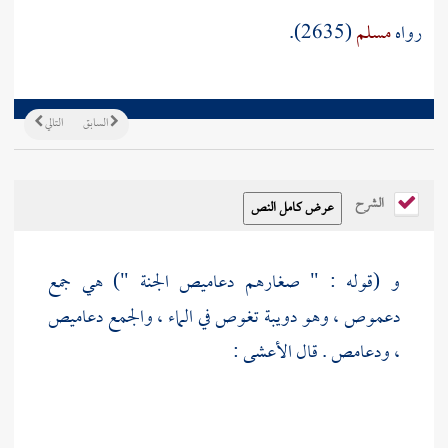
رواه
مسلم
(2635).
السابق
التالي
الشرح
و (قوله : " صغارهم دعاميص الجنة ") هي جمع
دعموص ، وهو دويبة تغوص في الماء ، والجمع دعاميص
، ودعامص . قال
الأعشى
: