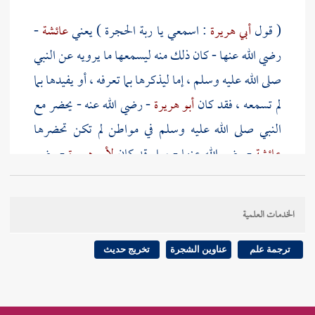
( قول
أبي هريرة
: اسمعي يا ربة الحجرة ) يعني
عائشة
-
رضي الله عنها - كان ذلك منه ليسمعها ما يرويه عن النبي
صلى الله عليه وسلم ، إما ليذكرها بما تعرفه ، أو يفيدها بما
لم تسمعه ، فقد كان
أبو هريرة
- رضي الله عنه - يحضر مع
النبي صلى الله عليه وسلم في مواطن لم تكن تحضرها
عائشة
- رضي الله عنها - ، بل قد كان
لأبي هريرة
- رضي
الله عنه - من الملازمة لرسول الله صلى الله عليه وسلم
كما تقدم في مناقبه ، ما لم يكن لغيره من الصحابة - رضي
الخدمات العلمية
الله عنهم - ثم قد اتفق له من الخصوصية التي أوجبت له
الحفظ ما لم يتفق لغيره ، فكان عنده من الحديث ما لم يكن
ترجمة علم
عناوين الشجرة
تخريج حديث
عند
عائشة
، لكن
عائشة
أنكرت عليه سرده للحديث
والإكثار منه في المجلس الواحد ؛ لذلك قالت : ما كان