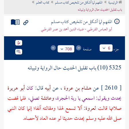
الرئيسية
المفهم لما أشكل من تلخيص كتاب مسلم
كتاب العلم
تراجم الأعلام
باب تقليل الحديث حال الرواية وتبيانه
المفهم لما أشكل من تلخيص كتاب مسلم
أبو العباس القرطبي - ضياء الدين أحمد بن عمر القرطبي
جزء
صفحة
6
708
5325 (10) باب تقليل الحديث حال الرواية وتبيانه
[ 2610 ] عن
هشام بن عروة
، عن
أبيه
قال:
كان
أبو هريرة
يحدث ويقول: اسمعي يا ربة الحجرة،
وعائشة
تصلي،
فلما قضت
صلاتها قالت
لعروة:
ألا تسمع لهذا ومقالته آنفا؛ إنما كان النبي
صلى الله عليه وسلم يحدث حديثا لو عده العاد لأحصاه.