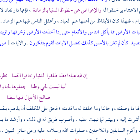
لاعتناء بما خلقوا له
والإعراض عن حظوظ الدنيا بالزهادة
، فإنها دار نفاد 
م ، فلهذا كان الأيقاظ من أهلها هم العباد ، وأعقل الناس فيها هم الزهاد . ق
بات الأرض مما يأكل الناس والأنعام حتى إذا أخذت الأرض زخرفها وازينت وظ
صيدا كأن لم تغن بالأمس كذلك نفصل الآيات لقوم يتفكرون
. والآيات
[
ص:
إن لله عبادا فطنا طلقوا الدنيا وخافوا الفتنا نظرو
أنها ليست لحي وطنا جعلوها لجة وات
صالح الأعمال فيها سفنا
لها ما وصفته ، وحالنا وما خلقنا له ما قدمته ؛ فحق على المكلف أن يذهب ب
 أشرت إليه ، ويهتم لما نبهت عليه . وأصوب طريق له في ذلك ، وأرشد ما ي
 وأكرم السابقين واللاحقين ، صلوات الله وسلامه عليه وعلى سائر النبيين . وق