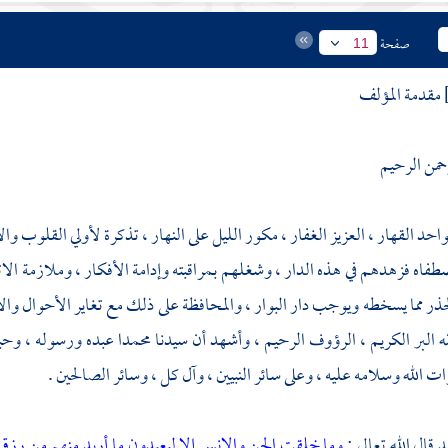
صفحة
11
مقدمة المؤلف
رحمن الرحيم
لواحد القهار ، العزيز الغفار ، مكور الليل على النهار ، تذكرة لأولي القلوب و
فاه فزهدهم في هذه الدار ، وشغلهم بمراقبته وإدامة الأفكار ، وملازمة الا
لحذر مما يسخطه ويوجب دار البوار ، والمحافظة على ذلك مع تغاير الأحوال والأط
الله البر الكريم ، الرؤوف الرحيم ، وأشهد أن سيدنا محمدا عبده ورسوله ، وحب
ت الله وسلامه عليه ، وعلى سائر النبيين ، وآل كل ، وسائر الصالحين .
د قال الله تعالى :
وما خلقت الجن والإنس إلا ليعبدون
ما أريد منهم من رزق