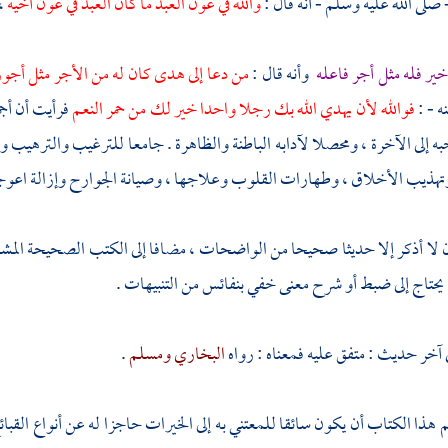
صلى الله عليه وسلم - أنه قال :
والله في عون العبد ما كان العبد في عون أخيه
،
ير فله مثل أجر فاعله
وأنه قال :
من دعا إلى هدى كان له من الأجر مثل أجو
ه - :
فوالله لأن يهدي الله بك رجلا واحدا خير لك من حمر النعم
فرأيت أن أج
ه إلى الآخرة ، ومحصلا لآدابه الباطنة والظاهرة . جامعا للترغيب والترهيب 
تهذيب الأخلاق ، وطهارات القلوب وعلاجها ، وصيانة الجوارح وإزالة اعوجا
أن لا أذكر إلا حديثا صحيحا من الواضحات ، مضافا إلى الكتب الصحيحة المش
يحتاج إلى ضبط أو شرح معنى خفي بنفائس من التنبيهات .
 آخر حديث : متفق عليه فمعناه : رواه
البخاري
ومسلم
.
 هذا الكتاب أن يكون سائقا للمعتني به إلى الخيرات حاجزا له عن أنواع القبائح