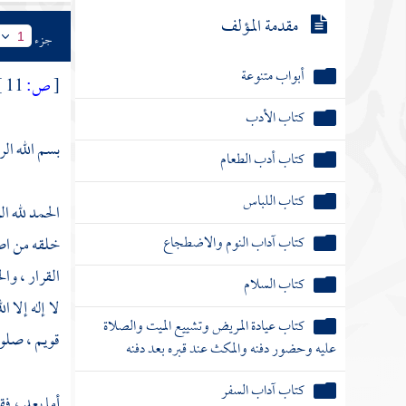
مقدمة المؤلف
جزء
1
أبواب متنوعة
[
ص:
11 ]
كتاب الأدب
بسم الله ال
كتاب أدب الطعام
كتاب اللباس
الحمد لله ا
كتاب آداب النوم والاضطجاع
خلقه من اصط
القرار ، وا
كتاب السلام
لا إله إلا 
كتاب عيادة المريض وتشييع الميت والصلاة
قويم ، صلوا
عليه وحضور دفنه والمكث عند قبره بعد دفنه
كتاب آداب السفر
أما بعد ، فق