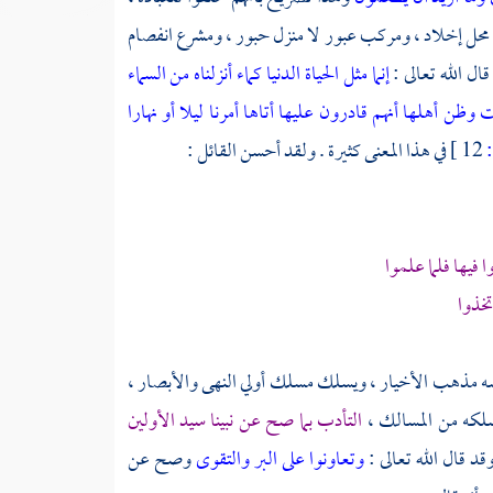
لا محل إخلاد ، ومركب عبور لا منزل حبور ، ومشرع انفصام
ال الله تعالى :
إنما مثل الحياة الدنيا كماء أنزلناه من السماء
ن أهلها أنهم قادرون عليها أتاها أمرنا ليلا أو نهارا
12 ]
في هذا المعنى كثيرة . ولقد أحسن القائل :
ا فيها فلما علموا
خذوا
نفسه مذهب الأخيار ، ويسلك مسلك أولي النهى والأبصار ،
سلكه من المسالك ،
التأدب بما صح عن نبينا سيد الأولين
د قال الله تعالى :
وتعاونوا على البر والتقوى
وصح عن