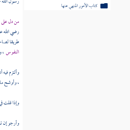
رسول الله - 
كتاب الأمور المنهي عنها
كتاب المنثورات والملح
من دل على خ
رضي الله عن
كتاب الاستغفار
طريقا لصاحب
النفوس
، و
وألتزم فيه 
، وأوشح ما 
وإذا قلت في
وأرجو إن تم